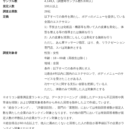
サンプル数
4,149人（調査時サンプル数5,639人）
規定人数
100人以上
調査企業数
28社
定義
以下すべての条件を満たし、ボディのメニューを提供している
全国のエステサロン
1）手技または化粧品・機器等を用いて人の皮膚を美化し、体
型を整える等の指導または施術を行う
2）人の皮膚を清潔にしもしくは美化する施術を行う
ただし、あん摩マッサージ指圧、はり、灸、リラクゼーション
専門店、スパは対象外とする
調査対象者
性別：女性
年齢：18～69歳（高校生は除く）
地域：全国
条件：以下すべての条件を満たす人
1)過去4年以内に国内のエステサロンで、ボディメニューのサ
ービスを受けたことがある人
2)サービスに関する支払い金額を把握している人
ただし、体験のみで利用した人は対象外とする
※オリコン顧客満足度ランキングは、データクリーニング（回収したデータから不正回答や異
常値を排除）および調査対象者条件から外れた回答を除外した上で作成しています。
※「総合ランキング」、「評価項目別」、部門の「業態別」においては有効回答者数が規定人
数を満たした企業のみランクイン対象となります。その他の部門においては有効回答者数が規
定人数の半数以上の企業がランクイン対象となります。
※総合得点が60.0点以上で、他人に薦めたくないと回答した人の割合が基準値以下の企業がラ
ンクイン対象となります。