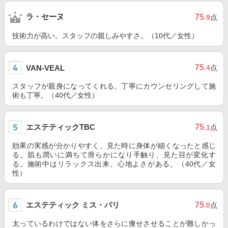
ラ・セーヌ
75
.9
点
技術力が高い。スタッフの親しみやすさ。（10代／女性）
75
VAN-VEAL
.4
点
スタッフが親身になってくれる。丁寧にカウンセリングして施
術も丁寧。（40代／女性）
エステティックTBC
75
.1
点
効果の実感が分かりやすく、見た時に身体が細くなったと感じ
る。肌も潤いに満ちて滑らかになり手触り、見た目が変化す
る。施術中はリラックス出来、心地よさがある。（40代／女
性）
エステティック ミス・パリ
75
.0
点
太っているわけではない体をさらに痩せさせることが難しかっ