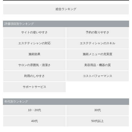
総合ランキング
評価項目別ランキング
サイトの使いやすさ
予約の取りやすさ
エステティシャンの対応
エステティシャンのスキル
施術効果
施術メニューの充実度
サロンの雰囲気・清潔さ
美容用品・機器の質
利用のしやすさ
コストパフォーマンス
サポートサービス
年代別ランキング
10・20代
30代
40代
50代以上