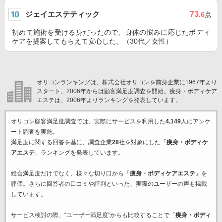
ジェイエステティック
73
.6
点
初めて施術を受ける身だったので、身体の悩みに応じたボディ
ケアを提案してもらえて安心した。（30代／女性）
オリコンランキングは、株式会社オリコンを前身企業に1967年より
スタート。2006年からは顧客満足度調査を開始。痩身・ボディケア
エステは、2006年よりランキングを発表しています。
オリコン顧客満足度調査では、実際にサービスを利用した
4,149
人にアンケ
ート調査を実施。
満足度に関する回答を基に、調査企業
28
社を対象にした「
痩身・ボディケ
アエステ
」ランキングを発表しています。
総合満足度だけでなく、様々な切り口から「
痩身・ボディケアエステ
」を
評価。さらに回答者の口コミや評判といった、実際のユーザーの声も掲載
しています。
サービス検討の際、“ユーザー満足度”からも比較することで「
痩身・ボディ