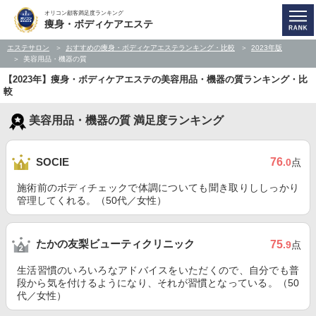
オリコン顧客満足度ランキング
痩身・ボディケアエステ
エステサロン
おすすめの痩身・ボディケアエステランキング・比較
2023年版
美容用品・機器の質
【2023年】痩身・ボディケアエステの美容用品・機器の質ランキング・比
較
美容用品・機器の質 満足度ランキング
76
SOCIE
.0
点
施術前のボディチェックで体調についても聞き取りししっかり
管理してくれる。（50代／女性）
たかの友梨ビューティクリニック
75
.9
点
生活習慣のいろいろなアドバイスをいただくので、自分でも普
段から気を付けるようになり、それが習慣となっている。（50
代／女性）