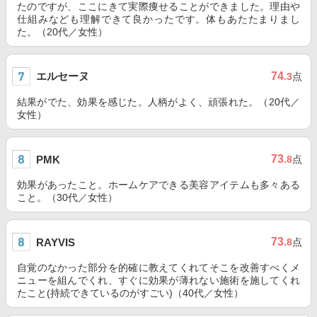
たのですが、ここにきて実際痩せることができました。理由や
仕組みなども理解できて良かったです。体もあたたまりまし
た。（20代／女性）
エルセーヌ
74
.3
点
結果がでた、効果を感じた。人柄がよく、頑張れた。（20代／
女性）
73
PMK
.8
点
効果があったこと。ホームケアできる美容アイテムも多々ある
こと。（30代／女性）
73
RAYVIS
.8
点
自覚のなかった部分を的確に教えてくれてそこを改善すべくメ
ニューを組んでくれ、すぐに効果が薄れない施術を施してくれ
たこと(持続できているのがすごい)（40代／女性）