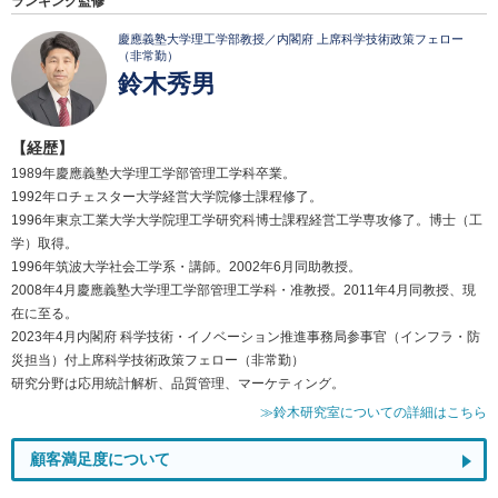
ランキング監修
慶應義塾大学理工学部教授／内閣府 上席科学技術政策フェロー
（非常勤）
鈴木秀男
【経歴】
1989年慶應義塾大学理工学部管理工学科卒業。
1992年ロチェスター大学経営大学院修士課程修了。
1996年東京工業大学大学院理工学研究科博士課程経営工学専攻修了。博士（工
学）取得。
1996年筑波大学社会工学系・講師。2002年6月同助教授。
2008年4月慶應義塾大学理工学部管理工学科・准教授。2011年4月同教授、現
在に至る。
2023年4月内閣府 科学技術・イノベーション推進事務局参事官（インフラ・防
災担当）付上席科学技術政策フェロー（非常勤）
研究分野は応用統計解析、品質管理、マーケティング。
≫鈴木研究室についての詳細はこちら
顧客満足度について