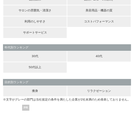
サロンの雰囲気・清潔さ
美容用品・機器の質
利用のしやすさ
コストパフォーマンス
サポートサービス
年代別ランキング
30代
40代
50代以上
目的別ランキング
痩身
リラクゼーション
※文字がグレーの部門は当社規定の条件を満たした企業が2社未満のため発表しておりません。
PR