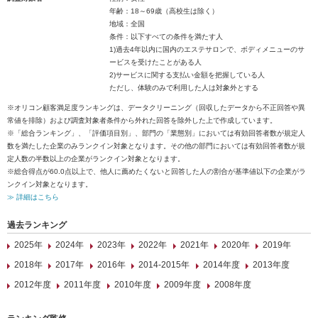
年齢：18～69歳（高校生は除く）
地域：全国
条件：以下すべての条件を満たす人
1)過去4年以内に国内のエステサロンで、ボディメニューのサ
ービスを受けたことがある人
2)サービスに関する支払い金額を把握している人
ただし、体験のみで利用した人は対象外とする
※オリコン顧客満足度ランキングは、データクリーニング（回収したデータから不正回答や異
常値を排除）および調査対象者条件から外れた回答を除外した上で作成しています。
※「総合ランキング」、「評価項目別」、部門の「業態別」においては有効回答者数が規定人
数を満たした企業のみランクイン対象となります。その他の部門においては有効回答者数が規
定人数の半数以上の企業がランクイン対象となります。
※総合得点が60.0点以上で、他人に薦めたくないと回答した人の割合が基準値以下の企業がラ
ンクイン対象となります。
≫ 詳細はこちら
過去ランキング
2025年
2024年
2023年
2022年
2021年
2020年
2019年
2018年
2017年
2016年
2014-2015年
2014年度
2013年度
2012年度
2011年度
2010年度
2009年度
2008年度