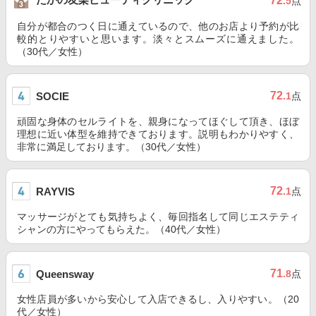
72
.5
点
自分が都合のつく日に通えているので、他のお店より予約が比
較的とりやすいと思います。淡々とスムーズに通えました。
（30代／女性）
72
SOCIE
.1
点
頑固な身体のセルライトを、親身になってほぐして頂き、ほぼ
理想に近い体型を維持できております。説明もわかりやすく、
非常に満足しております。（30代／女性）
72
RAYVIS
.1
点
マッサージがとても気持ちよく、毎回指名して同じエステティ
シャンの方にやってもらえた。（40代／女性）
71
Queensway
.8
点
女性店員が多いから安心して入店できるし、入りやすい。（20
代／女性）