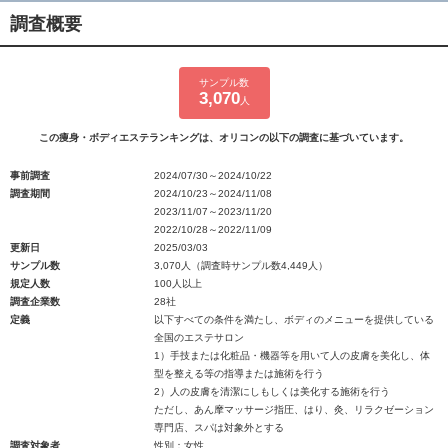
調査概要
サンプル数
3,070
人
この痩身・ボディエステランキングは、オリコンの以下の調査に基づいています。
事前調査
2024/07/30～2024/10/22
調査期間
2024/10/23～2024/11/08
2023/11/07～2023/11/20
2022/10/28～2022/11/09
更新日
2025/03/03
サンプル数
3,070人（調査時サンプル数4,449人）
規定人数
100人以上
調査企業数
28社
定義
以下すべての条件を満たし、ボディのメニューを提供している
全国のエステサロン
1）手技または化粧品・機器等を用いて人の皮膚を美化し、体
型を整える等の指導または施術を行う
2）人の皮膚を清潔にしもしくは美化する施術を行う
ただし、あん摩マッサージ指圧、はり、灸、リラクゼーション
専門店、スパは対象外とする
調査対象者
性別：女性