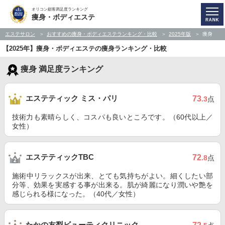
オリコン顧客満足度ランキング
痩身・ボディエステ
エステサロン
おすすめの痩身・ボディエステランキング・比較
2025年版
痩身
【2025年】痩身・ボディエステの痩身ランキング・比較
痩身 満足度ランキング
エステティック ミス・パリ
73
.3
点
技術力も素晴らしく、コスパも良いところです。（60代以上／
女性）
エステティックTBC
72
.8
点
施術中リラックスが出来、とても気持ちがよい。細くしたい部
分等、効果を実感する事が出来る。肌が綺麗になり潤いや艶を
感じられる様になった。（40代／女性）
たかの友梨ビューティクリニック