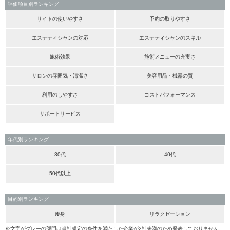
評価項目別ランキング
サイトの使いやすさ
予約の取りやすさ
エステティシャンの対応
エステティシャンのスキル
施術効果
施術メニューの充実さ
サロンの雰囲気・清潔さ
美容用品・機器の質
利用のしやすさ
コストパフォーマンス
サポートサービス
年代別ランキング
30代
40代
50代以上
目的別ランキング
痩身
リラクゼーション
※文字がグレーの部門は当社規定の条件を満たした企業が2社未満のため発表しておりません。