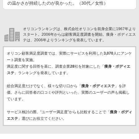
の温かさが持続したのが良かった。（30代／女性）
オリコンランキングは、株式会社オリコンを前身企業に1967年より
スタート。2006年からは顧客満足度調査を開始。痩身・ボディエス
テは、2006年よりランキングを発表しています。
オリコン顧客満足度調査では、実際にサービスを利用した
3,070
人にアンケ
ート調査を実施。
満足度に関する回答を基に、調査企業
28
社を対象にした「
痩身・ボディエ
ステ
」ランキングを発表しています。
総合満足度だけでなく、様々な切り口から「
痩身・ボディエステ
」を評
価。さらに回答者の口コミや評判といった、実際のユーザーの声も掲載し
ています。
サービス検討の際、“ユーザー満足度”からも比較することで「
痩身・ボディ
エステ
」選びにお役立てください。