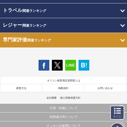
トラベル
関連ランキング
レジャー
関連ランキング
専門家評価
関連ランキング
オリコン顧客満足度調査とは
調査方法
掲載規約
お問い合わせ
会社概要
個人情報保護方針
引用・転載について
もくじ
利用者の声について
当サイトで公開されている情報（文字、写真、イラスト、画像データ等）及びこれらの配置・
編集および構造などについての著作権は株式会社oricon MEに帰属しております。
クッキーの使用について
当サイトに掲載している内容はすべてサービスの利用者が提出された見解・感想です。