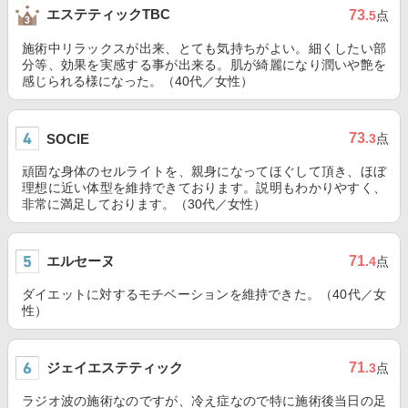
エステティックTBC
73
.5
点
施術中リラックスが出来、とても気持ちがよい。細くしたい部
分等、効果を実感する事が出来る。肌が綺麗になり潤いや艶を
感じられる様になった。（40代／女性）
73
SOCIE
.3
点
頑固な身体のセルライトを、親身になってほぐして頂き、ほぼ
理想に近い体型を維持できております。説明もわかりやすく、
非常に満足しております。（30代／女性）
エルセーヌ
71
.4
点
ダイエットに対するモチベーションを維持できた。（40代／女
性）
ジェイエステティック
71
.3
点
ラジオ波の施術なのですが、冷え症なので特に施術後当日の足