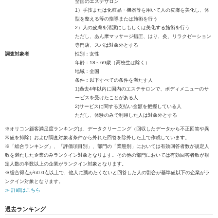
全国のエステサロン
1）手技または化粧品・機器等を用いて人の皮膚を美化し、体
型を整える等の指導または施術を行う
2）人の皮膚を清潔にしもしくは美化する施術を行う
ただし、あん摩マッサージ指圧、はり、灸、リラクゼーション
専門店、スパは対象外とする
調査対象者
性別：女性
年齢：18～69歳（高校生は除く）
地域：全国
条件：以下すべての条件を満たす人
1)過去4年以内に国内のエステサロンで、ボディメニューのサ
ービスを受けたことがある人
2)サービスに関する支払い金額を把握している人
ただし、体験のみで利用した人は対象外とする
※オリコン顧客満足度ランキングは、データクリーニング（回収したデータから不正回答や異
常値を排除）および調査対象者条件から外れた回答を除外した上で作成しています。
※「総合ランキング」、「評価項目別」、部門の「業態別」においては有効回答者数が規定人
数を満たした企業のみランクイン対象となります。その他の部門においては有効回答者数が規
定人数の半数以上の企業がランクイン対象となります。
※総合得点が60.0点以上で、他人に薦めたくないと回答した人の割合が基準値以下の企業がラ
ンクイン対象となります。
≫ 詳細はこちら
過去ランキング