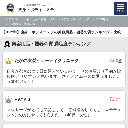
オリコン顧客満足度ランキング
痩身・ボディエステ
エステサロン
おすすめの痩身・ボディエステランキング・比較
2025年版
美容用品・機器の質
【2025年】痩身・ボディエステの美容用品・機器の質ランキング・比較
美容用品・機器の質 満足度ランキング
たかの友梨ビューティクリニック
74
.5
点
自分が都合のつく日に通えているので、他のお店より予約が比
較的とりやすいと思います。淡々とスムーズに通えました。
（30代／女性）
73
RAYVIS
.7
点
マッサージがとても気持ちよく、毎回指名して同じエステティ
シャンの方にやってもらえた。（40代／女性）