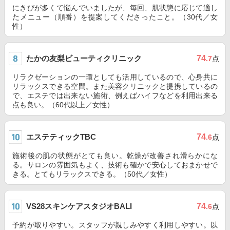
にきびが多くて悩んでいましたが、毎回、肌状態に応じて適し
たメニュー（順番）を提案してくださったこと。（30代／女
性）
たかの友梨ビューティクリニック
74
.7
点
リラクゼーションの一環としても活用しているので、心身共に
リラックスできる空間。また美容クリニックと提携しているの
で、エステでは出来ない施術、例えばハイフなどを利用出来る
点も良い。（60代以上／女性）
エステティックTBC
74
.6
点
施術後の肌の状態がとても良い。乾燥が改善され滑らかにな
る。サロンの雰囲気もよく、技術も確かで安心しておまかせで
きる。とてもリラックスできる。（50代／女性）
VS28スキンケアスタジオBALI
74
.6
点
予約が取りやすい。スタッフが親しみやすく利用しやすい。以