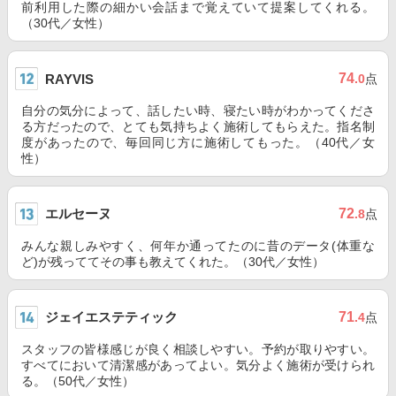
前利用した際の細かい会話まで覚えていて提案してくれる。
（30代／女性）
74
RAYVIS
.0
点
自分の気分によって、話したい時、寝たい時がわかってくださ
る方だったので、とても気持ちよく施術してもらえた。指名制
度があったので、毎回同じ方に施術してもった。（40代／女
性）
エルセーヌ
72
.8
点
みんな親しみやすく、何年か通ってたのに昔のデータ(体重な
ど)が残っててその事も教えてくれた。（30代／女性）
ジェイエステティック
71
.4
点
スタッフの皆様感じが良く相談しやすい。予約が取りやすい。
すべてにおいて清潔感があってよい。気分よく施術が受けられ
る。（50代／女性）