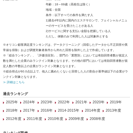
年齢：18～69歳（高校生は除く）
地域：全国
条件：以下すべての条件を満たす人
1)過去4年以内に国内のエステサロンで、フェイシャルメニュ
ーのサービスを受けたことがある人
2)サービスに関する支払い金額を把握している人
ただし、体験のみで利用した人は対象外とする
※オリコン顧客満足度ランキングは、データクリーニング（回収したデータから不正回答や異
常値を排除）および調査対象者条件から外れた回答を除外した上で作成しています。
※「総合ランキング」、「評価項目別」、部門の「業態別」においては有効回答者数が規定人
数を満たした企業のみランクイン対象となります。その他の部門においては有効回答者数が規
定人数の半数以上の企業がランクイン対象となります。
※総合得点が60.0点以上で、他人に薦めたくないと回答した人の割合が基準値以下の企業がラ
ンクイン対象となります。
≫ 詳細はこちら
過去ランキング
2025年
2024年
2023年
2022年
2021年
2020年
2019年
2018年
2017年
2016年
2014-2015年
2014年度
2013年度
2012年度
2011年度
2010年度
2009年度
2008年度