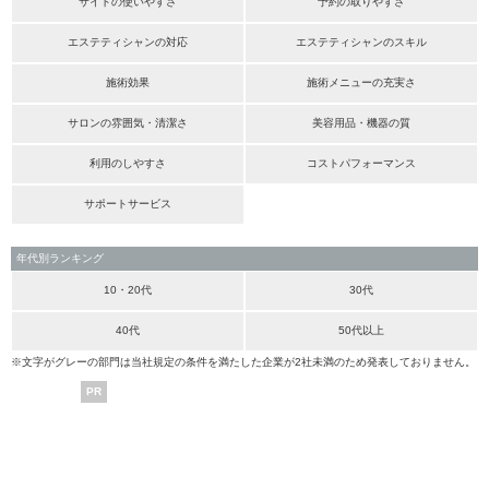
サイトの使いやすさ
予約の取りやすさ
エステティシャンの対応
エステティシャンのスキル
施術効果
施術メニューの充実さ
サロンの雰囲気・清潔さ
美容用品・機器の質
利用のしやすさ
コストパフォーマンス
サポートサービス
年代別ランキング
10・20代
30代
40代
50代以上
※文字がグレーの部門は当社規定の条件を満たした企業が2社未満のため発表しておりません。
PR