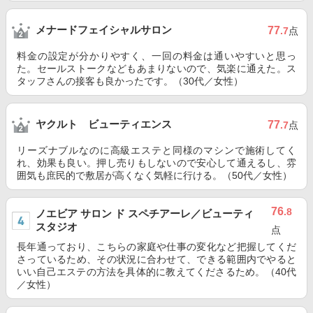
メナードフェイシャルサロン
77
.7
点
料金の設定が分かりやすく、一回の料金は通いやすいと思っ
た。セールストークなどもあまりないので、気楽に通えた。ス
タッフさんの接客も良かったです。（30代／女性）
ヤクルト ビューティエンス
77
.7
点
リーズナブルなのに高級エステと同様のマシンで施術してく
れ、効果も良い。押し売りもしないので安心して通えるし、雰
囲気も庶民的で敷居が高くなく気軽に行ける。（50代／女性）
76
.8
ノエビア サロン ド スペチアーレ／ビューティ
スタジオ
点
長年通っており、こちらの家庭や仕事の変化など把握してくだ
さっているため、その状況に合わせて、できる範囲内でやると
いい自己エステの方法を具体的に教えてくださるため。（40代
／女性）