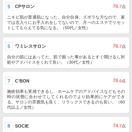
CPサロン
76
.7
点
ニキビ肌が普通肌になった。自分自身、ズボラな方なので、家
では念入りにお手入れをしてないので、月一のエステでリセッ
トしてもらえてる気になる。（50代／女性）
ワミレスサロン
76
.7
点
自分の肌にはあってた。肌で困った事があるとすぐ聞けるし対
処やアドバイスをくれて良い。（30代／女性）
76
C’BON
.0
点
施術効果も実感できるし、ホームケアのアドバイスなどもその
時の状態に合わせてしてくれるのでより効果的にケアができ
る。サロンの雰囲気も良く、リラックスできるのも良い。（60
代以上／女性）
74
SOCIE
.7
点