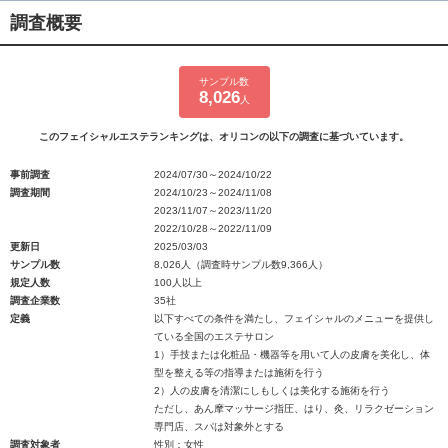
調査概要
サンプル数
8,026
人
このフェイシャルエステランキングは、オリコンの以下の調査に基づいています。
事前調査
2024/07/30～2024/10/22
調査期間
2024/10/23～2024/11/08
2023/11/07～2023/11/20
2022/10/28～2022/11/09
更新日
2025/03/03
サンプル数
8,026人（調査時サンプル数9,366人）
規定人数
100人以上
調査企業数
35社
定義
以下すべての条件を満たし、フェイシャルのメニューを提供し
ている全国のエステサロン
1）手技または化粧品・機器等を用いて人の皮膚を美化し、体
型を整える等の指導または施術を行う
2）人の皮膚を清潔にしもしくは美化する施術を行う
ただし、あん摩マッサージ指圧、はり、灸、リラクゼーション
専門店、スパは対象外とする
調査対象者
性別：女性