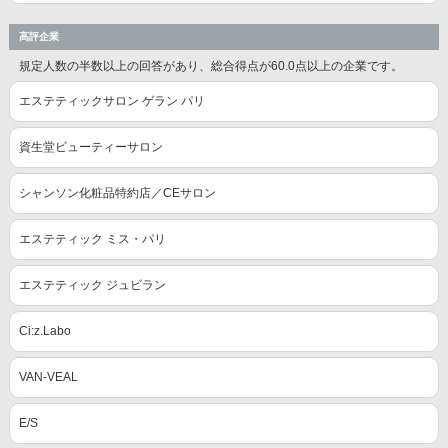
高評企業
規定人数の半数以上の回答があり、総合得点が60.0点以上の企業です。
エステティックサロン ゲラン パリ
資生堂ビューティーサロン
シャンソン化粧品特約店／CEサロン
エステティック ミス・パリ
エステティック ジュビラン
Ci:z.Labo
VAN-VEAL
E/S