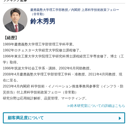
ランキング監修
慶應義塾大学理工学部教授／内閣府 上席科学技術政策フェロー
（非常勤）
鈴木秀男
【経歴】
1989年慶應義塾大学理工学部管理工学科卒業。
1992年ロチェスター大学経営大学院修士課程修了。
1996年東京工業大学大学院理工学研究科博士課程経営工学専攻修了。博士（工
学）取得。
1996年筑波大学社会工学系・講師。2002年6月同助教授。
2008年4月慶應義塾大学理工学部管理工学科・准教授。2011年4月同教授、現
在に至る。
2023年4月内閣府 科学技術・イノベーション推進事務局参事官（インフラ・防
災担当）付上席科学技術政策フェロー（非常勤）
研究分野は応用統計解析、品質管理、マーケティング。
≫鈴木研究室についての詳細はこちら
顧客満足度について