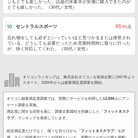
ンもとても楽しかった。話題の水素水が安価に購入できたのが
とても嬉しかった。（30代／女性）
セントラルスポーツ
65
.91
点
忘れ物をしても必ずといっていいほど見つかるまたは保管され
ている。どうしても必要だったため営業時間外に取りに行った
が、快く対応してくれた。（30代／女性）
オリコンランキングは、株式会社オリコンを前身企業に1967年より
スタート。2006年からは顧客満足度調査を開始。
オリコン顧客満足度調査では、実際にサービスを利用した
12,896
人にアン
ケート調査を実施。
満足度に関する回答を基に、調査企業
32
社を対象にした「
フィットネスク
ラブ
」ランキングを発表しています。
総合満足度だけでなく、様々な切り口から「
フィットネスクラブ
」を評
価。さらに回答者の口コミや評判といった、実際のユーザーの声も掲載し