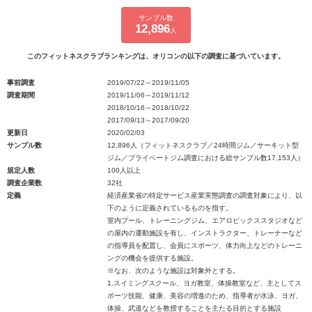
サンプル数
12,896
人
このフィットネスクラブランキングは、オリコンの以下の調査に基づいています。
事前調査
2019/07/22～2019/11/05
調査期間
2019/11/06～2019/11/12
2018/10/16～2018/10/22
2017/09/13～2017/09/20
更新日
2020/02/03
サンプル数
12,896人（フィットネスクラブ／24時間ジム／サーキット型
ジム／プライベートジム調査における総サンプル数17,153人）
規定人数
100人以上
調査企業数
32社
定義
経済産業省の特定サービス産業実態調査の調査対象により、以
下のように定義されているものを指す。
室内プール、トレーニングジム、エアロビックススタジオなど
の屋内の運動施設を有し、インストラクター、トレーナーなど
の指導員を配置し、会員にスポーツ、体力向上などのトレーニ
ングの機会を提供する施設。
※なお、次のような施設は対象外とする。
1.スイミングスクール、ヨガ教室、体操教室など、主としてス
ポーツ技能、健康、美容の増進のため、指導者が水泳、ヨガ、
体操、武道などを教授することを主たる目的とする施設