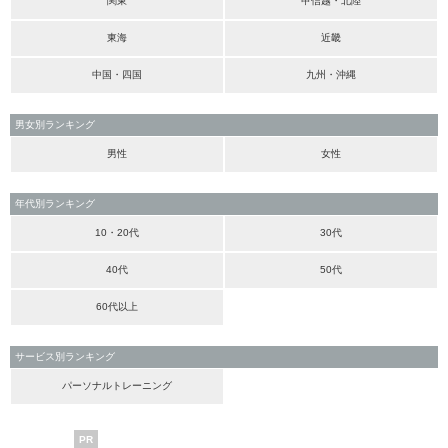
関東
甲信越・北陸
東海
近畿
中国・四国
九州・沖縄
男女別ランキング
男性
女性
年代別ランキング
10・20代
30代
40代
50代
60代以上
サービス別ランキング
パーソナルトレーニング
PR