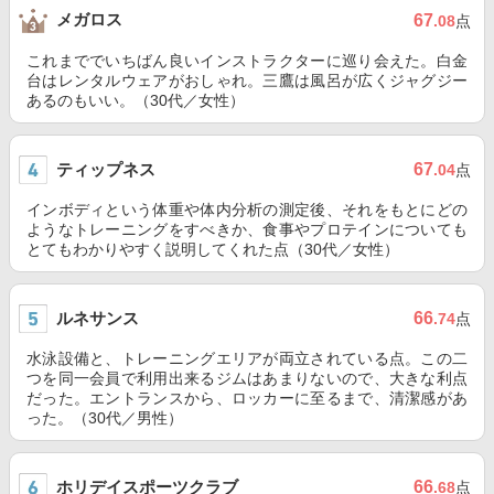
メガロス
67
.08
点
これまででいちばん良いインストラクターに巡り会えた。白金
台はレンタルウェアがおしゃれ。三鷹は風呂が広くジャグジー
あるのもいい。（30代／女性）
ティップネス
67
.04
点
インボディという体重や体内分析の測定後、それをもとにどの
ようなトレーニングをすべきか、食事やプロテインについても
とてもわかりやすく説明してくれた点（30代／女性）
ルネサンス
66
.74
点
水泳設備と、トレーニングエリアが両立されている点。この二
つを同一会員で利用出来るジムはあまりないので、大きな利点
だった。エントランスから、ロッカーに至るまで、清潔感があ
った。（30代／男性）
ホリデイスポーツクラブ
66
.68
点