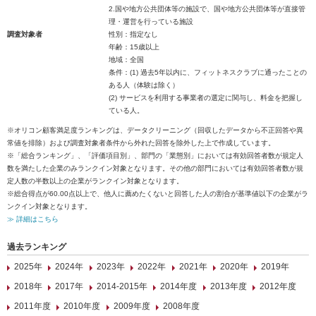
2.国や地方公共団体等の施設で、国や地方公共団体等が直接管
理・運営を行っている施設
調査対象者
性別：指定なし
年齢：15歳以上
地域：全国
条件：(1) 過去5年以内に、フィットネスクラブに通ったことの
ある人（体験は除く）
(2) サービスを利用する事業者の選定に関与し、料金を把握し
ている人。
※オリコン顧客満足度ランキングは、データクリーニング（回収したデータから不正回答や異
常値を排除）および調査対象者条件から外れた回答を除外した上で作成しています。
※「総合ランキング」、「評価項目別」、部門の「業態別」においては有効回答者数が規定人
数を満たした企業のみランクイン対象となります。その他の部門においては有効回答者数が規
定人数の半数以上の企業がランクイン対象となります。
※総合得点が60.00点以上で、他人に薦めたくないと回答した人の割合が基準値以下の企業がラ
ンクイン対象となります。
≫ 詳細はこちら
過去ランキング
2025年
2024年
2023年
2022年
2021年
2020年
2019年
2018年
2017年
2014-2015年
2014年度
2013年度
2012年度
2011年度
2010年度
2009年度
2008年度