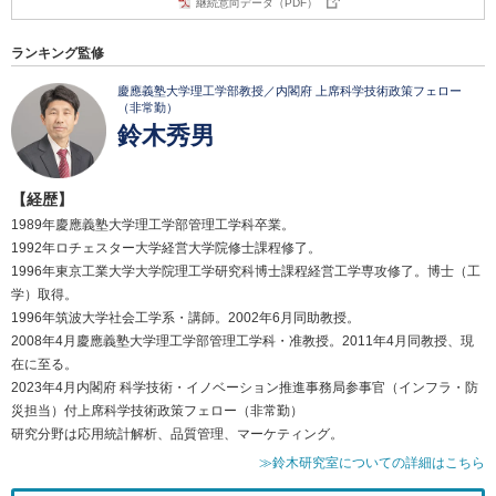
継続意向データ（PDF）
ランキング監修
慶應義塾大学理工学部教授／内閣府 上席科学技術政策フェロー
（非常勤）
鈴木秀男
【経歴】
1989年慶應義塾大学理工学部管理工学科卒業。
1992年ロチェスター大学経営大学院修士課程修了。
1996年東京工業大学大学院理工学研究科博士課程経営工学専攻修了。博士（工
学）取得。
1996年筑波大学社会工学系・講師。2002年6月同助教授。
2008年4月慶應義塾大学理工学部管理工学科・准教授。2011年4月同教授、現
在に至る。
2023年4月内閣府 科学技術・イノベーション推進事務局参事官（インフラ・防
災担当）付上席科学技術政策フェロー（非常勤）
研究分野は応用統計解析、品質管理、マーケティング。
≫鈴木研究室についての詳細はこちら