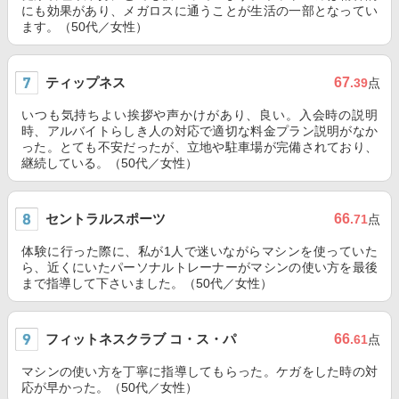
にも効果があり、メガロスに通うことが生活の一部となってい
ます。（50代／女性）
ティップネス
67
.39
点
いつも気持ちよい挨拶や声かけがあり、良い。入会時の説明
時、アルバイトらしき人の対応で適切な料金プラン説明がなか
った。とても不安だったが、立地や駐車場が完備されており、
継続している。（50代／女性）
セントラルスポーツ
66
.71
点
体験に行った際に、私が1人で迷いながらマシンを使っていた
ら、近くにいたパーソナルトレーナーがマシンの使い方を最後
まで指導して下さいました。（50代／女性）
フィットネスクラブ コ・ス・パ
66
.61
点
マシンの使い方を丁寧に指導してもらった。ケガをした時の対
応が早かった。（50代／女性）