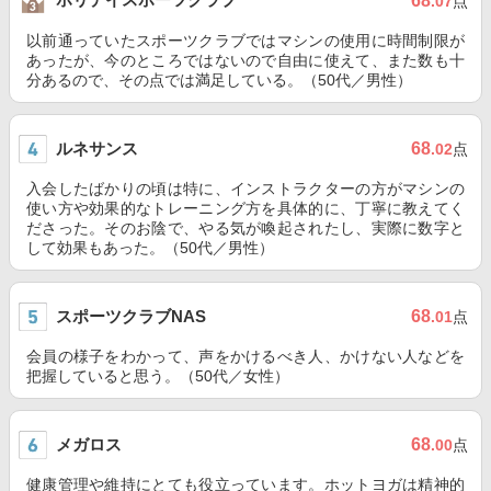
68
.07
点
以前通っていたスポーツクラブではマシンの使用に時間制限が
あったが、今のところではないので自由に使えて、また数も十
分あるので、その点では満足している。（50代／男性）
ルネサンス
68
.02
点
入会したばかりの頃は特に、インストラクターの方がマシンの
使い方や効果的なトレーニング方を具体的に、丁寧に教えてく
ださった。そのお陰で、やる気が喚起されたし、実際に数字と
して効果もあった。（50代／男性）
スポーツクラブNAS
68
.01
点
会員の様子をわかって、声をかけるべき人、かけない人などを
把握していると思う。（50代／女性）
メガロス
68
.00
点
健康管理や維持にとても役立っています。ホットヨガは精神的