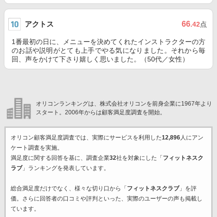
アクトス
66
.42
点
1番最初の日に、メニューを決めてくれたインストラクターの方
のお話や説明がとても上手でやる気になりました。それから毎
回、声をかけて下さり嬉しく思いました。（50代／女性）
オリコンランキングは、株式会社オリコンを前身企業に1967年より
スタート。2006年からは顧客満足度調査を開始。
オリコン顧客満足度調査では、実際にサービスを利用した
12,896
人にアン
ケート調査を実施。
満足度に関する回答を基に、調査企業
32
社を対象にした「
フィットネスク
ラブ
」ランキングを発表しています。
総合満足度だけでなく、様々な切り口から「
フィットネスクラブ
」を評
価。さらに回答者の口コミや評判といった、実際のユーザーの声も掲載し
ています。