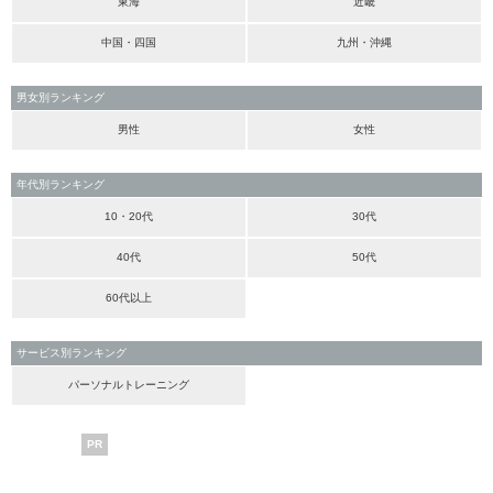
東海
近畿
中国・四国
九州・沖縄
男女別ランキング
男性
女性
年代別ランキング
10・20代
30代
40代
50代
60代以上
サービス別ランキング
パーソナルトレーニング
PR