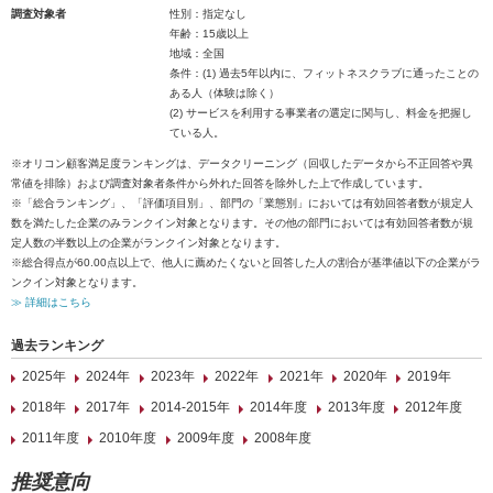
調査対象者
性別：指定なし
年齢：15歳以上
地域：全国
条件：(1) 過去5年以内に、フィットネスクラブに通ったことの
ある人（体験は除く）
(2) サービスを利用する事業者の選定に関与し、料金を把握し
ている人。
※オリコン顧客満足度ランキングは、データクリーニング（回収したデータから不正回答や異
常値を排除）および調査対象者条件から外れた回答を除外した上で作成しています。
※「総合ランキング」、「評価項目別」、部門の「業態別」においては有効回答者数が規定人
数を満たした企業のみランクイン対象となります。その他の部門においては有効回答者数が規
定人数の半数以上の企業がランクイン対象となります。
※総合得点が60.00点以上で、他人に薦めたくないと回答した人の割合が基準値以下の企業がラ
ンクイン対象となります。
≫ 詳細はこちら
過去ランキング
2025年
2024年
2023年
2022年
2021年
2020年
2019年
2018年
2017年
2014-2015年
2014年度
2013年度
2012年度
2011年度
2010年度
2009年度
2008年度
推奨意向