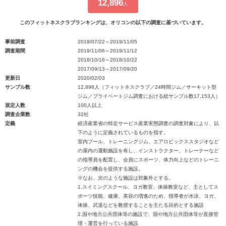
12,896
人
このフィットネスクラブランキングは、オリコンの以下の調査に基づいています。
事前調査
2019/07/22～2019/11/05
調査期間
2019/11/06～2019/11/12
2018/10/16～2018/10/22
2017/09/13～2017/09/20
更新日
2020/02/03
サンプル数
12,896人（フィットネスクラブ／24時間ジム／サーキット型
ジム／プライベートジム調査における総サンプル数17,153人）
規定人数
100人以上
調査企業数
32社
定義
経済産業省の特定サービス産業実態調査の調査対象により、以
下のように定義されているものを指す。
室内プール、トレーニングジム、エアロビックススタジオなど
の屋内の運動施設を有し、インストラクター、トレーナーなど
の指導員を配置し、会員にスポーツ、体力向上などのトレーニ
ングの機会を提供する施設。
※なお、次のような施設は対象外とする。
1.スイミングスクール、ヨガ教室、体操教室など、主としてス
ポーツ技能、健康、美容の増進のため、指導者が水泳、ヨガ、
体操、武道などを教授することを主たる目的とする施設
2.国や地方公共団体等の施設で、国や地方公共団体等が直接管
理・運営を行っている施設