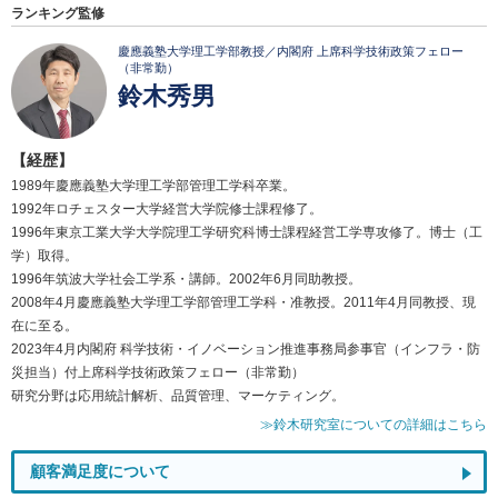
ランキング監修
慶應義塾大学理工学部教授／内閣府 上席科学技術政策フェロー
（非常勤）
鈴木秀男
【経歴】
1989年慶應義塾大学理工学部管理工学科卒業。
1992年ロチェスター大学経営大学院修士課程修了。
1996年東京工業大学大学院理工学研究科博士課程経営工学専攻修了。博士（工
学）取得。
1996年筑波大学社会工学系・講師。2002年6月同助教授。
2008年4月慶應義塾大学理工学部管理工学科・准教授。2011年4月同教授、現
在に至る。
2023年4月内閣府 科学技術・イノベーション推進事務局参事官（インフラ・防
災担当）付上席科学技術政策フェロー（非常勤）
研究分野は応用統計解析、品質管理、マーケティング。
≫鈴木研究室についての詳細はこちら
顧客満足度について