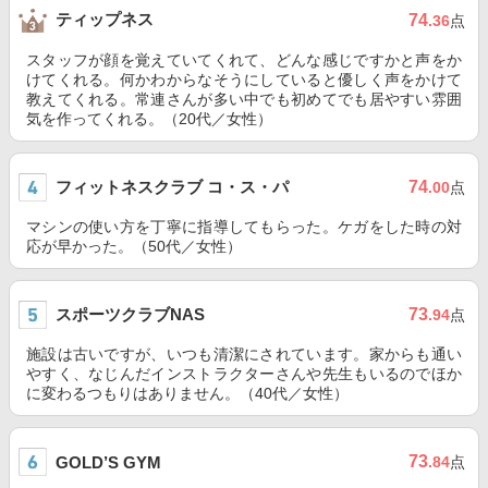
ティップネス
74
.36
点
スタッフが顔を覚えていてくれて、どんな感じですかと声をか
けてくれる。何かわからなそうにしていると優しく声をかけて
教えてくれる。常連さんが多い中でも初めてでも居やすい雰囲
気を作ってくれる。（20代／女性）
フィットネスクラブ コ・ス・パ
74
.00
点
マシンの使い方を丁寧に指導してもらった。ケガをした時の対
応が早かった。（50代／女性）
スポーツクラブNAS
73
.94
点
施設は古いですが、いつも清潔にされています。家からも通い
やすく、なじんだインストラクターさんや先生もいるのでほか
に変わるつもりはありません。（40代／女性）
73
GOLD’S GYM
.84
点