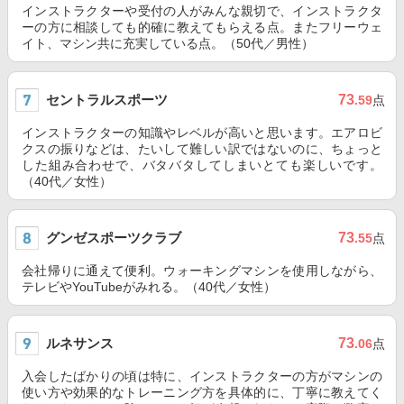
インストラクターや受付の人がみんな親切で、インストラクタ
ーの方に相談しても的確に教えてもらえる点。またフリーウェ
イト、マシン共に充実している点。（50代／男性）
セントラルスポーツ
73
.59
点
インストラクターの知識やレベルが高いと思います。エアロビ
クスの振りなどは、たいして難しい訳ではないのに、ちょっと
した組み合わせで、バタバタしてしまいとても楽しいです。
（40代／女性）
グンゼスポーツクラブ
73
.55
点
会社帰りに通えて便利。ウォーキングマシンを使用しながら、
テレビやYouTubeがみれる。（40代／女性）
ルネサンス
73
.06
点
入会したばかりの頃は特に、インストラクターの方がマシンの
使い方や効果的なトレーニング方を具体的に、丁寧に教えてく