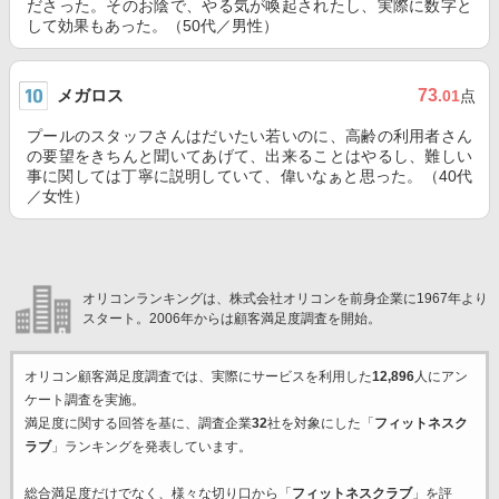
ださった。そのお陰で、やる気が喚起されたし、実際に数字と
して効果もあった。（50代／男性）
メガロス
73
.01
点
プールのスタッフさんはだいたい若いのに、高齢の利用者さん
の要望をきちんと聞いてあげて、出来ることはやるし、難しい
事に関しては丁寧に説明していて、偉いなぁと思った。（40代
／女性）
オリコンランキングは、株式会社オリコンを前身企業に1967年より
スタート。2006年からは顧客満足度調査を開始。
オリコン顧客満足度調査では、実際にサービスを利用した
12,896
人にアン
ケート調査を実施。
満足度に関する回答を基に、調査企業
32
社を対象にした「
フィットネスク
ラブ
」ランキングを発表しています。
総合満足度だけでなく、様々な切り口から「
フィットネスクラブ
」を評