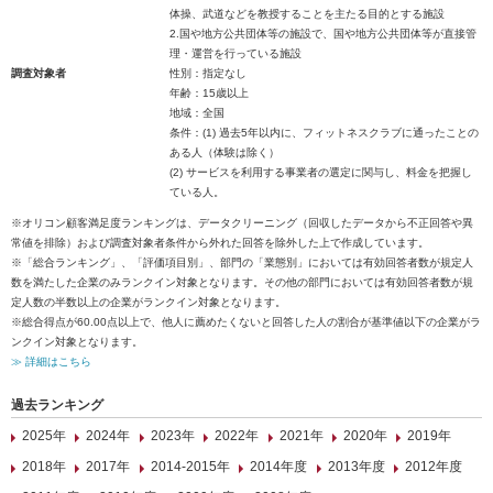
体操、武道などを教授することを主たる目的とする施設
2.国や地方公共団体等の施設で、国や地方公共団体等が直接管
理・運営を行っている施設
調査対象者
性別：指定なし
年齢：15歳以上
地域：全国
条件：(1) 過去5年以内に、フィットネスクラブに通ったことの
ある人（体験は除く）
(2) サービスを利用する事業者の選定に関与し、料金を把握し
ている人。
※オリコン顧客満足度ランキングは、データクリーニング（回収したデータから不正回答や異
常値を排除）および調査対象者条件から外れた回答を除外した上で作成しています。
※「総合ランキング」、「評価項目別」、部門の「業態別」においては有効回答者数が規定人
数を満たした企業のみランクイン対象となります。その他の部門においては有効回答者数が規
定人数の半数以上の企業がランクイン対象となります。
※総合得点が60.00点以上で、他人に薦めたくないと回答した人の割合が基準値以下の企業がラ
ンクイン対象となります。
≫ 詳細はこちら
過去ランキング
2025年
2024年
2023年
2022年
2021年
2020年
2019年
2018年
2017年
2014-2015年
2014年度
2013年度
2012年度