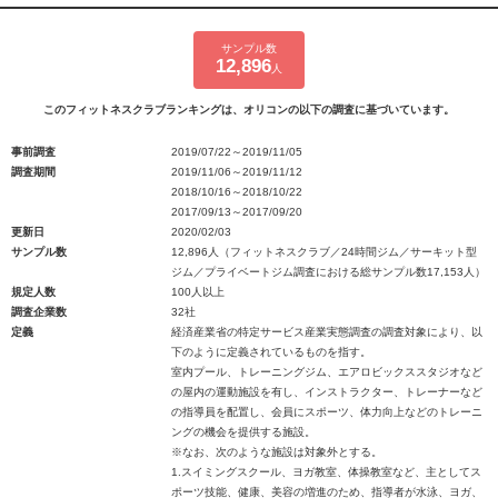
サンプル数
12,896
人
このフィットネスクラブランキングは、オリコンの以下の調査に基づいています。
事前調査
2019/07/22～2019/11/05
調査期間
2019/11/06～2019/11/12
2018/10/16～2018/10/22
2017/09/13～2017/09/20
更新日
2020/02/03
サンプル数
12,896人（フィットネスクラブ／24時間ジム／サーキット型
ジム／プライベートジム調査における総サンプル数17,153人）
規定人数
100人以上
調査企業数
32社
定義
経済産業省の特定サービス産業実態調査の調査対象により、以
下のように定義されているものを指す。
室内プール、トレーニングジム、エアロビックススタジオなど
の屋内の運動施設を有し、インストラクター、トレーナーなど
の指導員を配置し、会員にスポーツ、体力向上などのトレーニ
ングの機会を提供する施設。
※なお、次のような施設は対象外とする。
1.スイミングスクール、ヨガ教室、体操教室など、主としてス
ポーツ技能、健康、美容の増進のため、指導者が水泳、ヨガ、