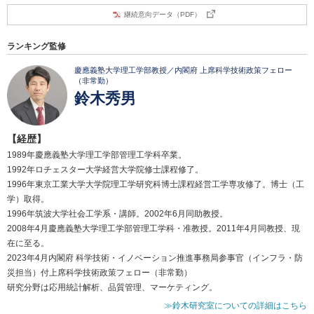
継続意向データ（PDF）
ランキング監修
慶應義塾大学理工学部教授／内閣府 上席科学技術政策フェロー
（非常勤）
鈴木秀男
【経歴】
1989年慶應義塾大学理工学部管理工学科卒業。
1992年ロチェスター大学経営大学院修士課程修了。
1996年東京工業大学大学院理工学研究科博士課程経営工学専攻修了。博士（工
学）取得。
1996年筑波大学社会工学系・講師。2002年6月同助教授。
2008年4月慶應義塾大学理工学部管理工学科・准教授。2011年4月同教授、現
在に至る。
2023年4月内閣府 科学技術・イノベーション推進事務局参事官（インフラ・防
災担当）付上席科学技術政策フェロー（非常勤）
研究分野は応用統計解析、品質管理、マーケティング。
≫鈴木研究室についての詳細はこちら