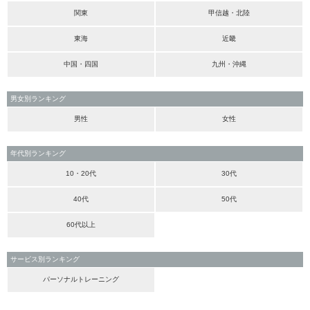
関東
甲信越・北陸
東海
近畿
中国・四国
九州・沖縄
男女別ランキング
男性
女性
年代別ランキング
10・20代
30代
40代
50代
60代以上
サービス別ランキング
パーソナルトレーニング