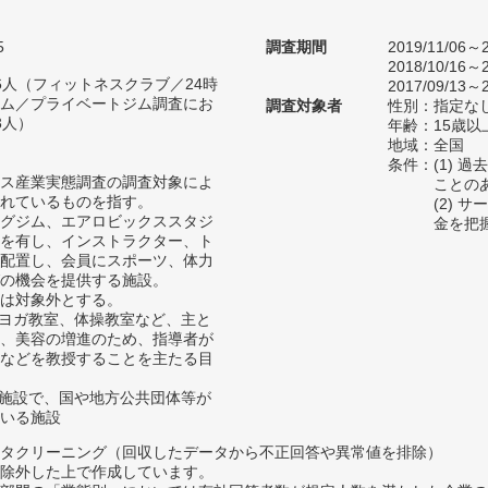
5
調査期間
2019/11/06～2
2018/10/16～2
896人（フィットネスクラブ／24時
2017/09/13～2
ム／プライベートジム調査にお
調査対象者
性別：指定な
3人）
年齢：15歳以
地域：全国
条件：(1) 
ス産業実態調査の調査対象によ
ことの
れているものを指す。
(2)
グジム、エアロビックススタジ
金を把
を有し、インストラクター、ト
配置し、会員にスポーツ、体力
の機会を提供する施設。
は対象外とする。
、ヨガ教室、体操教室など、主と
、美容の増進のため、指導者が
などを教授することを主たる目
の施設で、国や地方公共団体等が
いる施設
タクリーニング（回収したデータから不正回答や異常値を排除）
除外した上で作成しています。