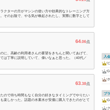
トラクターの方がマシンの使い方や効果的なトレーニング方
た。そのお陰で、やる気が喚起されたし、実際に数字として
64
.06
点
いのに、高齢の利用者さんの要望をきちんと聞いてあげて、
入
ては丁寧に説明していて、偉いなぁと思った。（40代／
ビ
G
63
.38
点
プ
ったので待ち時間もなく自分の好きなタイミングでやりたい
ても楽しかった。話題の水素水が安価に購入できたのがとて
G