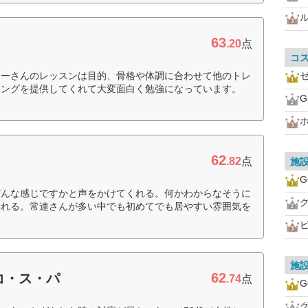
63
ス
.20
点
コ
ナーさんのレッスンは目的、骨格や体調に合わせて他のトレ
ニングを提供してくれて大変面白く勉強になっています。
G
62
.82
点
施
G
どんな感じですかと声をかけてくれる。何かわからなそうに
くれる。常連さんが多い中でも初めてでも居やすい雰囲気を
ビ
施
62
コ・ス・パ
.74
点
G