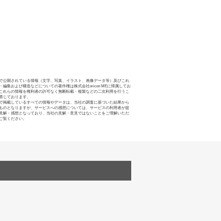
で公開されている情報（文字、写真、イラスト、画像データ等）及びこれ
・編集および構造などについての著作権は株式会社oricon MEに帰属してお
これらの情報を権利者の許可なく無断転載・複製などの二次利用を行うこ
禁じております。
で掲載しているすべての情報やデータは、当社の調査に基づいた結果から
ものとなりますが、サービスへの感想については、サービスの利用者が提
見解・感想となっており、当社の見解・意見ではないことをご理解いただ
ご覧ください。