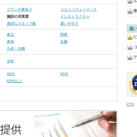
プランの豊富さ
コストパフォーマンス
施設の充実度
インストラクター
適切なスタッフ数
通いやすさ
通
東北
関東
ビ
東海
近畿
九州・沖縄
女性
30代
40代
60代以上
PR