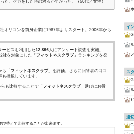
った。ケガをした時の対応が早かった。（50代／女性）
イ
オリコンを前身企業に1967年よりスタート。2006年から
G
サービスを利用した
12,896
人にアンケート調査を実施。
32
社を対象にした「
フィットネスクラブ
」ランキングを発
から「
フィットネスクラブ
」を評価。さらに回答者の口コ
ス
声も掲載しています。
G
からも比較することで「
フィットネスクラブ
」選びにお役
ビ
適
並び替えて比較することが出来ます。
G