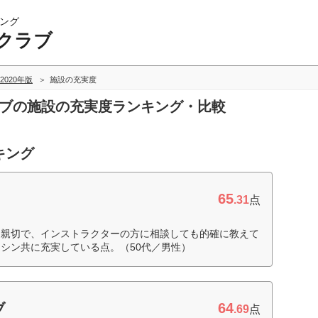
ング
クラブ
2020年版
施設の充実度
ラブの施設の充実度ランキング・比較
キング
65
.31
点
な親切で、インストラクターの方に相談しても的確に教えて
シン共に充実している点。（50代／男性）
64
ブ
.69
点