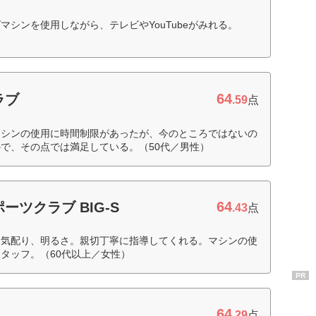
シンを使用しながら、テレビやYouTubeがみれる。
64
ラブ
.59
点
マシンの使用に時間制限があったが、今のところではないの
で、その点では満足している。（50代／男性）
64
ーツクラブ BIG-S
.43
点
な気配り、明るさ。親切丁寧に指導してくれる。マシンの使
タッフ。（60代以上／女性）
PR
64
.29
点