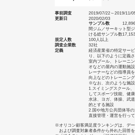
事前調査
2019/07/22～2019/11/0
更新日
2020/02/03
サンプル数
12,
間ジム／サーキット型ジ
ける総サンプル数17,15
規定人数
100人以上
調査企業数
32社
定義
経済産業省の特定サービ
り、以下のように定義さ
室内プール、トレーニン
オなどの屋内の運動施設
レーナーなどの指導員を
向上などのトレーニング
※なお、次のような施設
1.スイミングスクール
してスポーツ技能、健康
水泳、ヨガ、体操、武道
的とする施設
2.国や地方公共団体等
直接管理・運営を行って
※オリコン顧客満足度ランキングは、デー
および調査対象者条件から外れた回答を