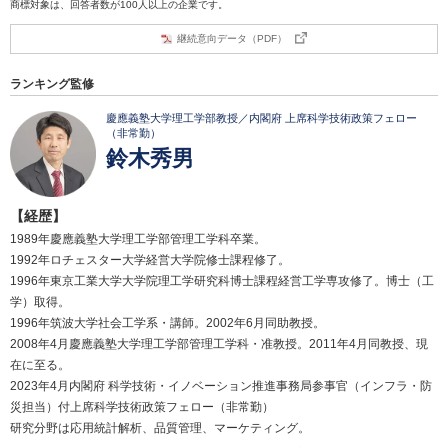
商標対象は、回答者数が100人以上の企業です。
継続意向データ（PDF）
ランキング監修
慶應義塾大学理工学部教授／内閣府 上席科学技術政策フェロー
（非常勤）
鈴木秀男
【経歴】
1989年慶應義塾大学理工学部管理工学科卒業。
1992年ロチェスター大学経営大学院修士課程修了。
1996年東京工業大学大学院理工学研究科博士課程経営工学専攻修了。博士（工
学）取得。
1996年筑波大学社会工学系・講師。2002年6月同助教授。
2008年4月慶應義塾大学理工学部管理工学科・准教授。2011年4月同教授、現
在に至る。
2023年4月内閣府 科学技術・イノベーション推進事務局参事官（インフラ・防
災担当）付上席科学技術政策フェロー（非常勤）
研究分野は応用統計解析、品質管理、マーケティング。