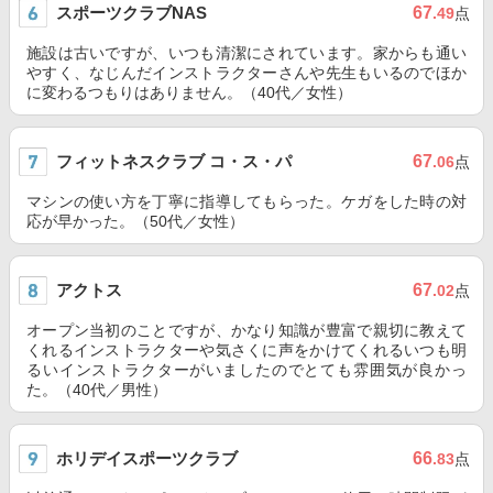
スポーツクラブNAS
67
.49
点
施設は古いですが、いつも清潔にされています。家からも通い
やすく、なじんだインストラクターさんや先生もいるのでほか
に変わるつもりはありません。（40代／女性）
フィットネスクラブ コ・ス・パ
67
.06
点
マシンの使い方を丁寧に指導してもらった。ケガをした時の対
応が早かった。（50代／女性）
アクトス
67
.02
点
オープン当初のことですが、かなり知識が豊富で親切に教えて
くれるインストラクターや気さくに声をかけてくれるいつも明
るいインストラクターがいましたのでとても雰囲気が良かっ
た。（40代／男性）
ホリデイスポーツクラブ
66
.83
点