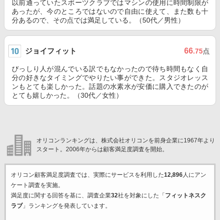
以前通っていたスポーツクラブではマシンの使用に時間制限が
あったが、今のところではないので自由に使えて、また数も十
分あるので、その点では満足している。（50代／男性）
ジョイフィット
66
.75
点
びっしり人が混んでいる訳でもなかったので待ち時間もなく自
分の好きなタイミングでやりたい事ができた。スタジオレッス
ンもとても楽しかった。話題の水素水が安価に購入できたのが
とても嬉しかった。（30代／女性）
オリコンランキングは、株式会社オリコンを前身企業に1967年より
スタート。2006年からは顧客満足度調査を開始。
オリコン顧客満足度調査では、実際にサービスを利用した
12,896
人にアン
ケート調査を実施。
満足度に関する回答を基に、調査企業
32
社を対象にした「
フィットネスク
ラブ
」ランキングを発表しています。