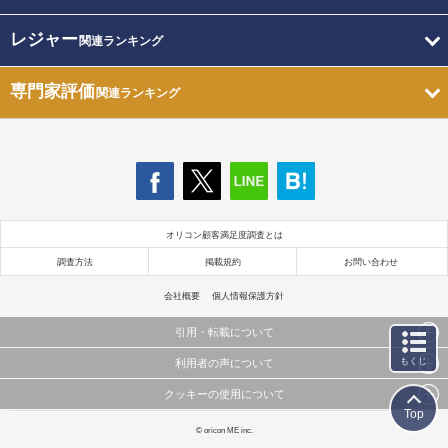
レジャー
関連ランキング
専門家評価
関連ランキング
オリコン顧客満足度調査とは
調査方法
掲載規約
お問い合わせ
会社概要
個人情報保護方針
引用・転載について
もくじ
利用者の声について
当サイトで公開されている情報（文字、写真、イラスト、画像データ等）及びこれらの配置・
編集および構造などについての著作権は株式会社oricon MEに帰属しております。
クッキーの使用について
当サイトに掲載している内容はすべてサービスの利用者が提出された見解・感想です。
これらの情報を権利者の許可なく無断転載・複製などの二次利用を行うことは固く禁じており
Top
弊社が内容について正確性を含め一切保証するものではありません。
ます。
このサイトでは Cookie を使用して、ユーザーに合わせたコンテンツや広告の表示、ソーシャル
© oricon ME inc.
弊社の見解・ 意見ではないことをご理解いただいた上でご覧ください。
メディア機能の提供、広告の表示回数やクリック数の測定を行っています。