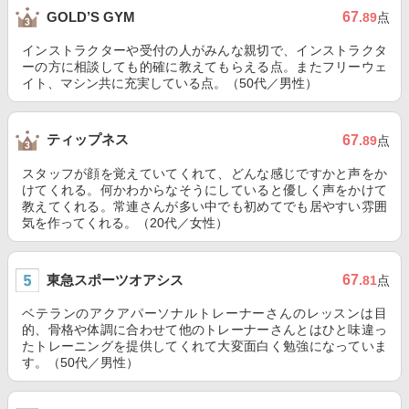
67
GOLD’S GYM
.89
点
インストラクターや受付の人がみんな親切で、インストラクタ
ーの方に相談しても的確に教えてもらえる点。またフリーウェ
イト、マシン共に充実している点。（50代／男性）
ティップネス
67
.89
点
スタッフが顔を覚えていてくれて、どんな感じですかと声をか
けてくれる。何かわからなそうにしていると優しく声をかけて
教えてくれる。常連さんが多い中でも初めてでも居やすい雰囲
気を作ってくれる。（20代／女性）
東急スポーツオアシス
67
.81
点
ベテランのアクアパーソナルトレーナーさんのレッスンは目
的、骨格や体調に合わせて他のトレーナーさんとはひと味違っ
たトレーニングを提供してくれて大変面白く勉強になっていま
す。（50代／男性）