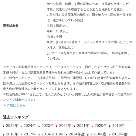
ポーツ技能、健康、美容の増進のため、指導者が水泳、ヨガ、
体操、武道などを教授することを主たる目的とする施設
2.国や地方公共団体等の施設で、国や地方公共団体等が直接管
理・運営を行っている施設
調査対象者
性別：指定なし
年齢：15歳以上
地域：全国
条件：(1) 過去5年以内に、フィットネスクラブに通ったことの
ある人（体験は除く）
(2) サービスを利用する事業者の選定に関与し、料金を把握し
ている人。
※オリコン顧客満足度ランキングは、データクリーニング（回収したデータから不正回答や異
常値を排除）および調査対象者条件から外れた回答を除外した上で作成しています。
※「総合ランキング」、「評価項目別」、部門の「業態別」においては有効回答者数が規定人
数を満たした企業のみランクイン対象となります。その他の部門においては有効回答者数が規
定人数の半数以上の企業がランクイン対象となります。
※総合得点が60.00点以上で、他人に薦めたくないと回答した人の割合が基準値以下の企業がラ
ンクイン対象となります。
≫ 詳細はこちら
過去ランキング
2025年
2024年
2023年
2022年
2021年
2020年
2019年
2018年
2017年
2014-2015年
2014年度
2013年度
2012年度