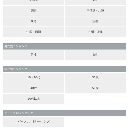
関東
甲信越・北陸
東海
近畿
中国・四国
九州・沖縄
男女別ランキング
男性
女性
年代別ランキング
10・20代
30代
40代
50代
60代以上
サービス別ランキング
パーソナルトレーニング