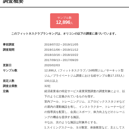
調査概要
サンプル数
12,896
人
このフィットネスクラブランキングは、オリコンの以下の調査に基づいています。
事前調査
2019/07/22～2019/11/05
調査期間
2019/11/06～2019/11/12
2018/10/16～2018/10/22
2017/09/13～2017/09/20
更新日
2020/02/03
サンプル数
12,896人（フィットネスクラブ／24時間ジム／サーキット型
ジム／プライベートジム調査における総サンプル数17,153人）
規定人数
100人以上
調査企業数
32社
定義
経済産業省の特定サービス産業実態調査の調査対象により、以
下のように定義されているものを指す。
室内プール、トレーニングジム、エアロビックススタジオなど
の屋内の運動施設を有し、インストラクター、トレーナーなど
の指導員を配置し、会員にスポーツ、体力向上などのトレーニ
ングの機会を提供する施設。
※なお、次のような施設は対象外とする。
1.スイミングスクール、ヨガ教室、体操教室など、主としてス