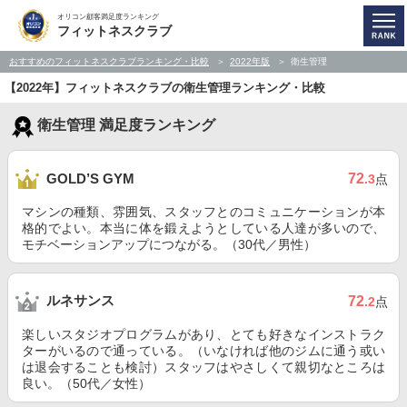
オリコン顧客満足度ランキング
フィットネスクラブ
おすすめのフィットネスクラブランキング・比較
2022年版
衛生管理
【2022年】フィットネスクラブの衛生管理ランキング・比較
衛生管理 満足度ランキング
72
GOLD’S GYM
.3
点
マシンの種類、雰囲気、スタッフとのコミュニケーションが本
格的でよい。本当に体を鍛えようとしている人達が多いので、
モチベーションアップにつながる。（30代／男性）
ルネサンス
72
.2
点
楽しいスタジオプログラムがあり、とても好きなインストラク
ターがいるので通っている。（いなければ他のジムに通う或い
は退会することも検討）スタッフはやさしくて親切なところは
良い。（50代／女性）