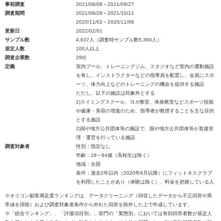
事前調査
2021/06/08～2021/09/27
調査期間
2021/09/28～2021/10/11
2020/11/02～2020/11/06
更新日
2022/02/01
サンプル数
4,637人（調査時サンプル数5,390人）
規定人数
100人以上
調査企業数
29社
定義
室内プール、トレーニングジム、スタジオなど室内の運動施設
を有し、インストラクターなどの指導員を配置し、会員にスポ
ーツ、体力向上などのトレーニングの機会を提供する施設
ただし、以下の施設は対象外とする
1)スイミングスクール、ヨガ教室、体操教室などスポーツ技能
や健康・美容の増進のため、指導者が教授することを主な目的
とする施設
2)国や地方公共団体等の施設で、国や地方公共団体等が直接管
理・運営を行っている施設
調査対象者
性別：指定なし
年齢：18～84歳（高校生は除く）
地域：全国
条件：過去2年以内（2020年6月以降）にフィットネスクラブ
を利用したことがあり（体験は除く）、料金を把握している人
※オリコン顧客満足度ランキングは、データクリーニング（回収したデータから不正回答や異
常値を排除）および調査対象者条件から外れた回答を除外した上で作成しています。
※「総合ランキング」、「評価項目別」、部門の「業態別」においては有効回答者数が規定人