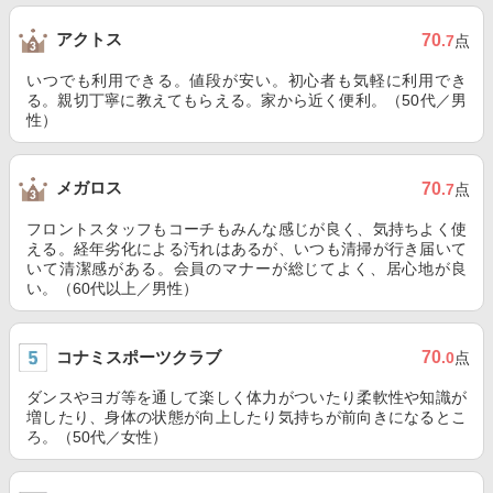
アクトス
70
.7
点
いつでも利用できる。値段が安い。初心者も気軽に利用でき
る。親切丁寧に教えてもらえる。家から近く便利。（50代／男
性）
メガロス
70
.7
点
フロントスタッフもコーチもみんな感じが良く、気持ちよく使
える。経年劣化による汚れはあるが、いつも清掃が行き届いて
いて清潔感がある。会員のマナーが総じてよく、居心地が良
い。（60代以上／男性）
コナミスポーツクラブ
70
.0
点
ダンスやヨガ等を通して楽しく体力がついたり柔軟性や知識が
増したり、身体の状態が向上したり気持ちが前向きになるとこ
ろ。（50代／女性）