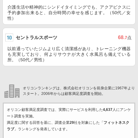
介護生活や精神的にシンドイタイミングでも、アクアビクスに
予約参加出来ると、自分時間の幸せを感じます。（50代／女
性）
セントラルスポーツ
68
.7
点
以前通っていたジムより広く清潔感があり、トレーニング機器
も充実しており、何よりサウナが大きく水風呂も備えている
所。（50代／男性）
オリコンランキングは、株式会社オリコンを前身企業に1967年より
スタート。2006年からは顧客満足度調査を開始。
オリコン顧客満足度調査では、実際にサービスを利用した
4,637
人にアンケ
ート調査を実施。
満足度に関する回答を基に、調査企業
29
社を対象にした「
フィットネスク
ラブ
」ランキングを発表しています。