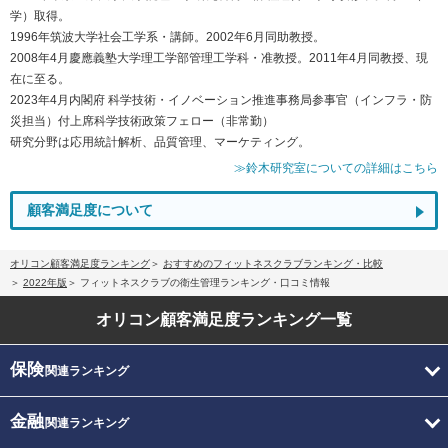
学）取得。
1996年筑波大学社会工学系・講師。2002年6月同助教授。
2008年4月慶應義塾大学理工学部管理工学科・准教授。2011年4月同教授、現
在に至る。
2023年4月内閣府 科学技術・イノベーション推進事務局参事官（インフラ・防
災担当）付上席科学技術政策フェロー（非常勤）
研究分野は応用統計解析、品質管理、マーケティング。
≫鈴木研究室についての詳細はこちら
顧客満足度について
オリコン顧客満足度ランキング
おすすめのフィットネスクラブランキング・比較
2022年版
フィットネスクラブの衛生管理ランキング・口コミ情報
オリコン顧客満足度
ランキング一覧
保険
関連ランキング
金融
関連ランキング