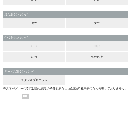
男女別ランキング
男性
女性
年代別ランキング
20代
30代
40代
50代以上
サービス別ランキング
スタジオプログラム
※文字がグレーの部門は当社規定の条件を満たした企業が2社未満のため発表しておりません。
PR