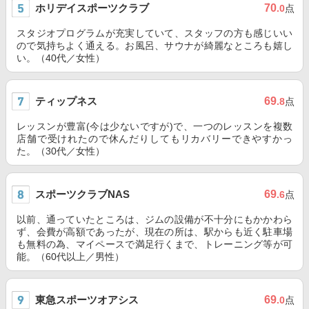
ホリデイスポーツクラブ
70
.0
点
スタジオプログラムが充実していて、スタッフの方も感じいい
ので気持ちよく通える。お風呂、サウナが綺麗なところも嬉し
い。（40代／女性）
ティップネス
69
.8
点
レッスンが豊富(今は少ないですが)で、一つのレッスンを複数
店舗で受けれたので休んだりしてもリカバリーできやすかっ
た。（30代／女性）
スポーツクラブNAS
69
.6
点
以前、通っていたところは、ジムの設備が不十分にもかかわら
ず、会費が高額であったが、現在の所は、駅からも近く駐車場
も無料の為、マイペースで満足行くまで、トレーニング等が可
能。（60代以上／男性）
東急スポーツオアシス
69
.0
点