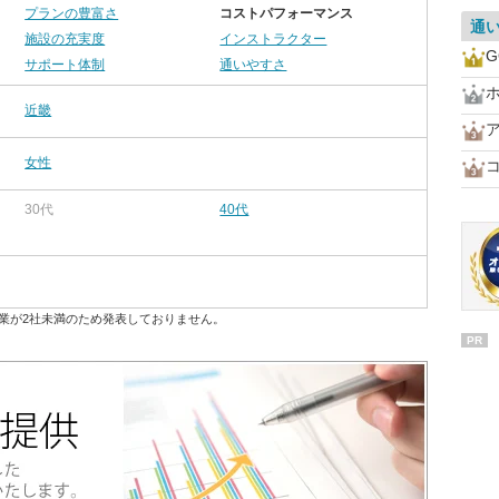
プランの豊富さ
コストパフォーマンス
通
施設の充実度
インストラクター
G
サポート体制
通いやすさ
近畿
女性
30代
40代
業が2社未満のため発表しておりません。
PR