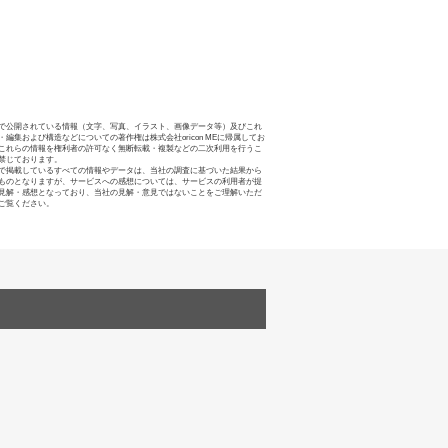
で公開されている情報（文字、写真、イラスト、画像データ等）及びこれ
・編集および構造などについての著作権は株式会社oricon MEに帰属してお
これらの情報を権利者の許可なく無断転載・複製などの二次利用を行うこ
禁じております。
で掲載しているすべての情報やデータは、当社の調査に基づいた結果から
ものとなりますが、サービスへの感想については、サービスの利用者が提
見解・感想となっており、当社の見解・意見ではないことをご理解いただ
ご覧ください。