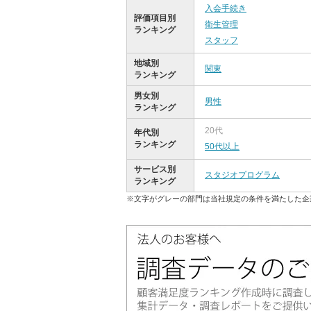
入会手続き
評価項目別
衛生管理
ランキング
スタッフ
地域別
関東
ランキング
男女別
男性
ランキング
20代
年代別
ランキング
50代以上
サービス別
スタジオプログラム
ランキング
※文字がグレーの部門は当社規定の条件を満たした企