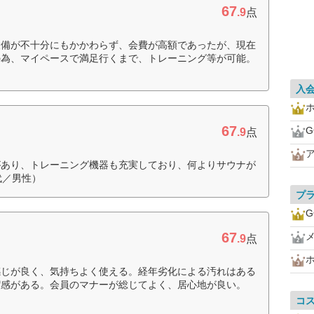
67
.9
点
設備が不十分にもかかわらず、会費が高額であったが、現在
の為、マイペースで満足行くまで、トレーニング等が可能。
入
67
G
.9
点
があり、トレーニング機器も充実しており、何よりサウナが
代／男性）
プ
G
67
.9
点
感じが良く、気持ちよく使える。経年劣化による汚れはある
潔感がある。会員のマナーが総じてよく、居心地が良い。
コ