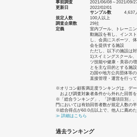
事前調査
2021/06/08～2021/09/2
更新日
2022/02/01
サンプル数
4,6
規定人数
100人以上
調査企業数
29社
定義
室内プール、トレーニン
動施設を有し、インスト
し、会員にスポーツ、体
会を提供する施設
ただし、以下の施設は対
1)スイミングスクール
ツ技能や健康・美容の増
とを主な目的とする施設
2)国や地方公共団体等
直接管理・運営を行って
※オリコン顧客満足度ランキングは、デー
および調査対象者条件から外れた回答を
※「総合ランキング」、「評価項目別」、
門においては有効回答者数が規定人数の半
※総合得点が60.0点以上で、他人に薦
≫ 詳細はこちら
過去ランキング