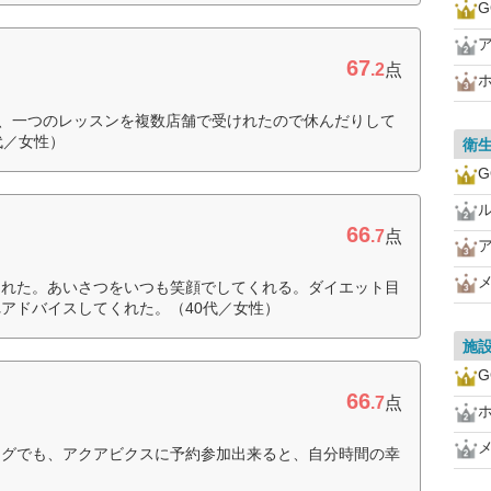
G
67
.2
点
で、一つのレッスンを複数店舗で受けれたので休んだりして
代／女性）
衛
G
66
.7
点
くれた。あいさつをいつも笑顔でしてくれる。ダイエット目
アドバイスしてくれた。（40代／女性）
施
G
66
ス
.7
点
ングでも、アクアビクスに予約参加出来ると、自分時間の幸