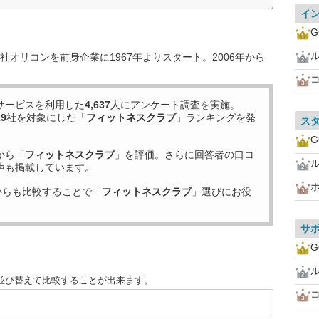
イ
G
オリコンを前身企業に1967年よりスタート。2006年から
サービスを利用した
4,637
人にアンケート調査を実施。
29
社を対象にした「
フィットネスクラブ
」ランキングを発
ス
G
から「
フィットネスクラブ
」を評価。さらに回答者の口コ
声も掲載しています。
からも比較することで「
フィットネスクラブ
」選びにお役
サ
G
並び替えて比較することが出来ます。