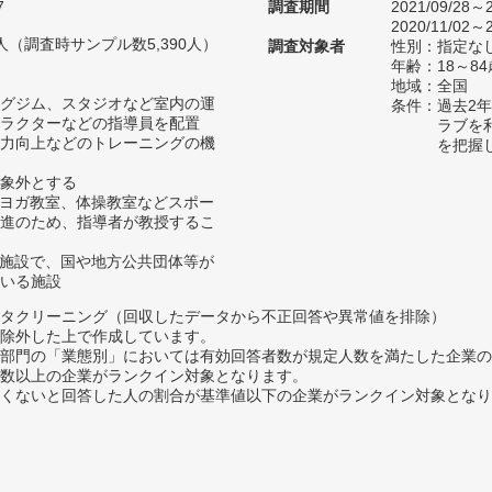
7
調査期間
2021/09/28～2
2020/11/02～2
37人（調査時サンプル数5,390人）
調査対象者
性別：指定な
年齢：18～
地域：全国
グジム、スタジオなど室内の運
条件：過去2年
ラクターなどの指導員を配置
ラブを
力向上などのトレーニングの機
を把握
象外とする
、ヨガ教室、体操教室などスポー
進のため、指導者が教授するこ
の施設で、国や地方公共団体等が
いる施設
タクリーニング（回収したデータから不正回答や異常値を排除）
除外した上で作成しています。
部門の「業態別」においては有効回答者数が規定人数を満たした企業の
数以上の企業がランクイン対象となります。
めたくないと回答した人の割合が基準値以下の企業がランクイン対象とな