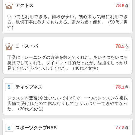
アクトス
78
.5
点
いつでも利用できる。値段が安い。初心者も気軽に利用でき
る。親切丁寧に教えてもらえる。家から近く便利。（50代／男
性）
コ・ス・パ
78
.5
点
丁寧にトレーニングの方法を教えてくれた。あいさつをいつも
笑顔でしてくれる。ダイエット目的だったが、経過をしっかり
見てくれアドバイスしてくれた。（40代／女性）
ティップネス
78
.1
点
レッスンが豊富(今は少ないですが)で、一つのレッスンを複数
店舗で受けれたので休んだりしてもリカバリーできやすかっ
た。（30代／女性）
スポーツクラブNAS
77
.8
点