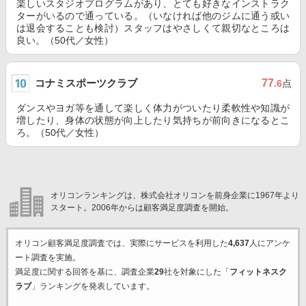
楽しいスタジオプログラムがあり、とても好きなインストラク
ターがいるので通っている。（いなければ他のジムに通う或い
は退会することも検討）スタッフはやさしくて親切なところは
良い。（50代／女性）
コナミスポーツクラブ
77
.6
点
ダンスやヨガ等を通して楽しく体力がついたり柔軟性や知識が
増したり、身体の状態が向上したり気持ちが前向きになるとこ
ろ。（50代／女性）
オリコンランキングは、株式会社オリコンを前身企業に1967年より
スタート。2006年からは顧客満足度調査を開始。
オリコン顧客満足度調査では、実際にサービスを利用した
4,637
人にアンケ
ート調査を実施。
満足度に関する回答を基に、調査企業
29
社を対象にした「
フィットネスク
ラブ
」ランキングを発表しています。