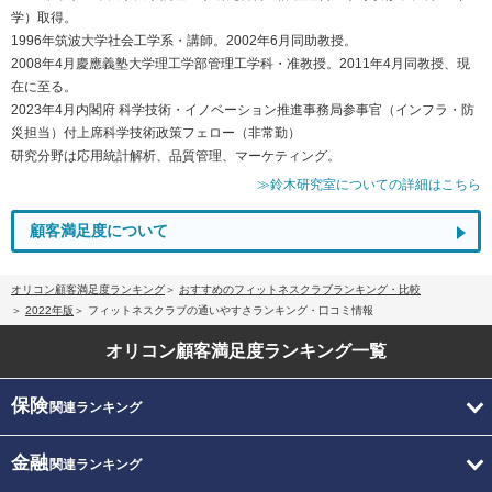
学）取得。
1996年筑波大学社会工学系・講師。2002年6月同助教授。
2008年4月慶應義塾大学理工学部管理工学科・准教授。2011年4月同教授、現
在に至る。
2023年4月内閣府 科学技術・イノベーション推進事務局参事官（インフラ・防
災担当）付上席科学技術政策フェロー（非常勤）
研究分野は応用統計解析、品質管理、マーケティング。
≫鈴木研究室についての詳細はこちら
顧客満足度について
オリコン顧客満足度ランキング
おすすめのフィットネスクラブランキング・比較
2022年版
フィットネスクラブの通いやすさランキング・口コミ情報
オリコン顧客満足度
ランキング一覧
保険
関連ランキング
金融
関連ランキング