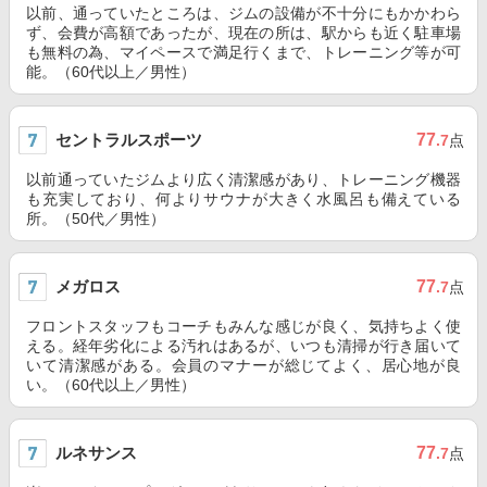
以前、通っていたところは、ジムの設備が不十分にもかかわら
ず、会費が高額であったが、現在の所は、駅からも近く駐車場
も無料の為、マイペースで満足行くまで、トレーニング等が可
能。（60代以上／男性）
セントラルスポーツ
77
.7
点
以前通っていたジムより広く清潔感があり、トレーニング機器
も充実しており、何よりサウナが大きく水風呂も備えている
所。（50代／男性）
メガロス
77
.7
点
フロントスタッフもコーチもみんな感じが良く、気持ちよく使
える。経年劣化による汚れはあるが、いつも清掃が行き届いて
いて清潔感がある。会員のマナーが総じてよく、居心地が良
い。（60代以上／男性）
ルネサンス
77
.7
点