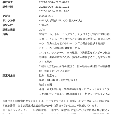
事前調査
2021/06/08～2021/09/27
調査期間
2021/09/28～2021/10/11
2020/11/02～2020/11/06
更新日
2022/02/01
サンプル数
4,637人（調査時サンプル数5,390人）
規定人数
100人以上
調査企業数
29社
定義
室内プール、トレーニングジム、スタジオなど室内の運動施設
を有し、インストラクターなどの指導員を配置し、会員にスポ
ーツ、体力向上などのトレーニングの機会を提供する施設
ただし、以下の施設は対象外とする
1)スイミングスクール、ヨガ教室、体操教室などスポーツ技能
や健康・美容の増進のため、指導者が教授することを主な目的
とする施設
2)国や地方公共団体等の施設で、国や地方公共団体等が直接管
理・運営を行っている施設
調査対象者
性別：指定なし
年齢：18～84歳（高校生は除く）
地域：全国
条件：過去2年以内（2020年6月以降）にフィットネスクラブ
を利用したことがあり（体験は除く）、料金を把握している人
※オリコン顧客満足度ランキングは、データクリーニング（回収したデータから不正回答や異
常値を排除）および調査対象者条件から外れた回答を除外した上で作成しています。
※「総合ランキング」、「評価項目別」、部門の「業態別」においては有効回答者数が規定人