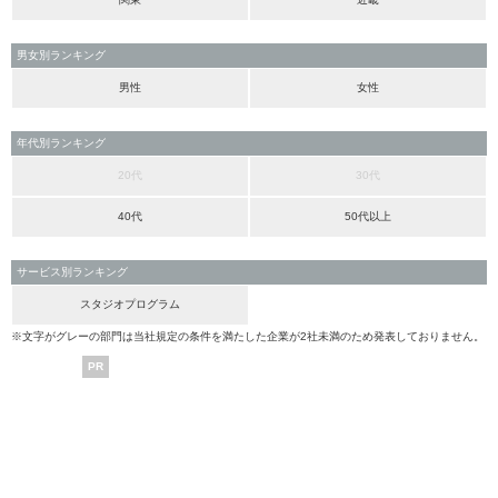
男女別ランキング
男性
女性
年代別ランキング
20代
30代
40代
50代以上
サービス別ランキング
スタジオプログラム
※文字がグレーの部門は当社規定の条件を満たした企業が2社未満のため発表しておりません。
PR