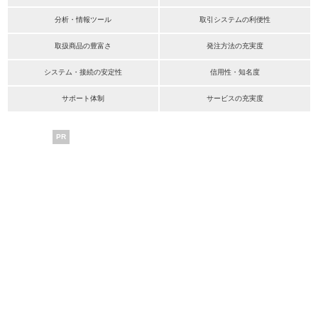
分析・情報ツール
取引システムの利便性
取扱商品の豊富さ
発注方法の充実度
システム・接続の安定性
信用性・知名度
サポート体制
サービスの充実度
PR