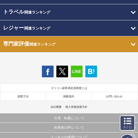
トラベル
関連ランキング
レジャー
関連ランキング
専門家評価
関連ランキング
オリコン顧客満足度調査とは
調査方法
掲載規約
お問い合わせ
会社概要
個人情報保護方針
引用・転載について
もくじ
利用者の声について
当サイトで公開されている情報（文字、写真、イラスト、画像データ等）及びこれらの配置・
編集および構造などについての著作権は株式会社oricon MEに帰属しております。
クッキーの使用について