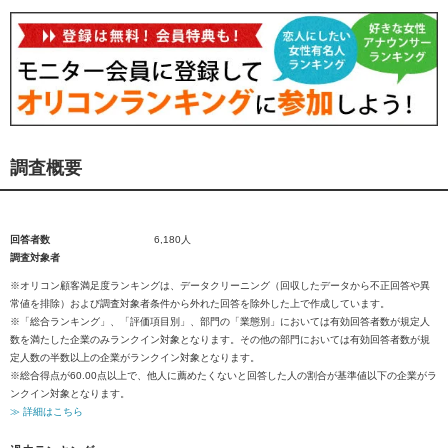
調査概要
回答者数
6,180人
調査対象者
※オリコン顧客満足度ランキングは、データクリーニング（回収したデータから不正回答や異
常値を排除）および調査対象者条件から外れた回答を除外した上で作成しています。
※「総合ランキング」、「評価項目別」、部門の「業態別」においては有効回答者数が規定人
数を満たした企業のみランクイン対象となります。その他の部門においては有効回答者数が規
定人数の半数以上の企業がランクイン対象となります。
※総合得点が60.00点以上で、他人に薦めたくないと回答した人の割合が基準値以下の企業がラ
ンクイン対象となります。
≫ 詳細はこちら