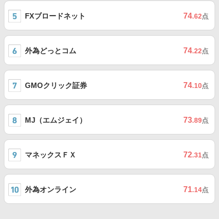
FXブロードネット
74
.62
点
外為どっとコム
74
.22
点
GMOクリック証券
74
.10
点
MJ（エムジェイ）
73
.89
点
マネックスＦＸ
72
.31
点
外為オンライン
71
.14
点