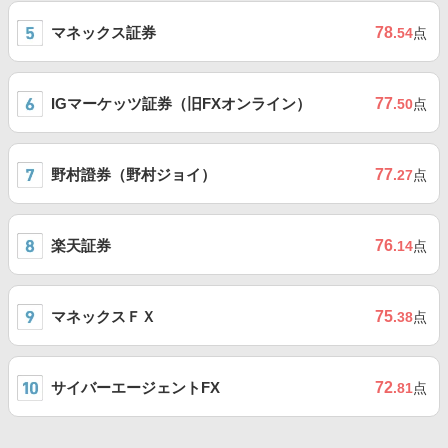
マネックス証券
78
.54
点
IGマーケッツ証券（旧FXオンライン）
77
.50
点
野村證券（野村ジョイ）
77
.27
点
楽天証券
76
.14
点
マネックスＦＸ
75
.38
点
サイバーエージェントFX
72
.81
点