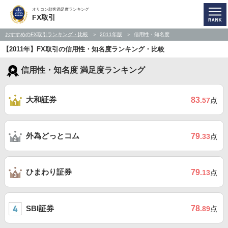
オリコン顧客満足度ランキング
FX取引
おすすめのFX取引ランキング・比較
2011年版
信用性・知名度
【2011年】FX取引の信用性・知名度ランキング・比較
信用性・知名度 満足度ランキング
大和証券
83
.57
点
外為どっとコム
79
.33
点
ひまわり証券
79
.13
点
SBI証券
78
.89
点