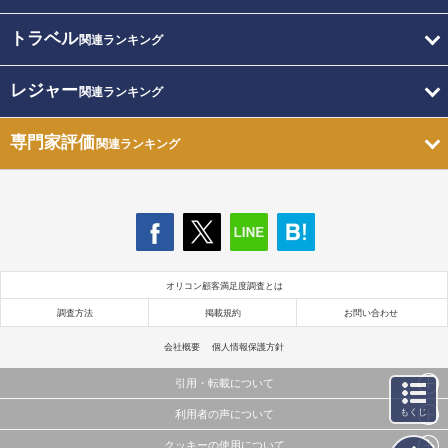
トラベル
関連ランキング
レジャー
関連ランキング
専門家評価
関連ランキング
オリコン顧客満足度調査とは
調査方法
掲載規約
お問い合わせ
会社概要
個人情報保護方針
引用・転載について
もくじ
利用者の声について
当サイトで公開されている情報（文字、写真、イラスト、画像データ等）及びこれらの配置・
編集および構造などについての著作権は株式会社oricon MEに帰属しております。
クッキーの使用について