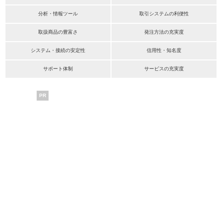
分析・情報ツール
取引システムの利便性
取扱商品の豊富さ
発注方法の充実度
システム・接続の安定性
信用性・知名度
サポート体制
サービスの充実度
PR