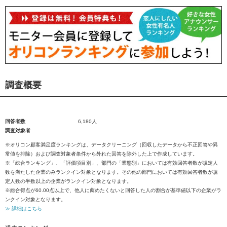
調査概要
回答者数
6,180人
調査対象者
※オリコン顧客満足度ランキングは、データクリーニング（回収したデータから不正回答や異
常値を排除）および調査対象者条件から外れた回答を除外した上で作成しています。
※「総合ランキング」、「評価項目別」、部門の「業態別」においては有効回答者数が規定人
数を満たした企業のみランクイン対象となります。その他の部門においては有効回答者数が規
定人数の半数以上の企業がランクイン対象となります。
※総合得点が60.00点以上で、他人に薦めたくないと回答した人の割合が基準値以下の企業がラ
ンクイン対象となります。
≫ 詳細はこちら