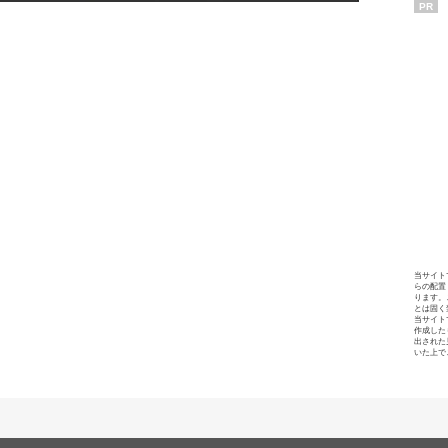
PR
当サイト
らの配置
ります。
とは固く
当サイト
作成した
出された
いた上で