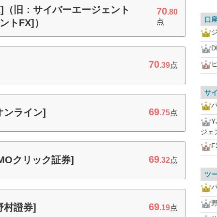
イFX]（旧：サイバーエージェント
70
.80
口
ントFX]）
点
D
70
.39
点
サ
69
オンライン]
.75
点
Y
ジェ
F
69
MOクリック証券]
.32
点
ツ
69
野村證券]
.19
点