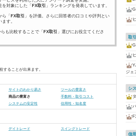
サービスを利用した
人にアンケート調査を実施。
社を対象にした「
FX取引
」ランキングを発表しています。
から「
FX取引
」を評価。さらに回答者の口コミや評判とい
います。
からも比較することで「
FX取引
」選びにお役立てくださ
取
Y
比較することが出来ます。
ジェ
シ
サイトのわかり易さ
ツールの豊富さ
ダ
商品の豊富さ
手数料・取引コスト
システムの安定性
信用性・知名度
F
デイトレード
スイングトレード
信