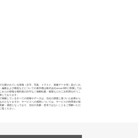
で公開されている情報（文字、写真、イラスト、画像データ等）及びこれ
・編集および構造などについての著作権は株式会社oricon MEに帰属してお
これらの情報を権利者の許可なく無断転載・複製などの二次利用を行うこ
禁じております。
で掲載しているすべての情報やデータは、当社の調査に基づいた結果から
ものとなりますが、サービスへの感想については、サービスの利用者が提
見解・感想となっており、当社の見解・意見ではないことをご理解いただ
ご覧ください。