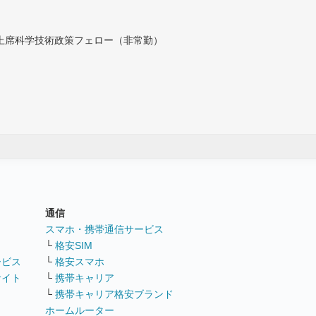
付上席科学技術政策フェロー（非常勤）
通信
ト
スマホ・携帯通信サービス
└
格安SIM
ービス
└
格安スマホ
サイト
└
携帯キャリア
└
携帯キャリア格安ブランド
ホームルーター