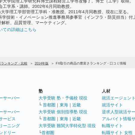
大学大学院理工学研究科博士課程経営工学専攻修了。博士（工学）取得。
社会工学系・講師。2002年6月同助教授。
義塾大学理工学部管理工学科・准教授。2011年4月同教授、現在に至る。
府 科学技術・イノベーション推進事務局参事官（インフラ・防災担当）
計解析、品質管理、マーケティング。
いての詳細はこちら
引ランキング・比較
2014年版
FX取引の商品の豊富さランキング・口コミ情報
塾
人材
ーサーバー
大学受験 塾・予備校 現役
就活エージェン
└
首都圏
｜
東海
｜
近畿
就活サイト
ーサーバー
大学受験 個別指導塾 現役
逆求人型就活サ
サービス
└
首都圏
｜
東海
｜
近畿
アルバイト情報
リーニング
大学受験 難関大学特化型 現役
転職サイト
ンドリー
└
首都圏
転職サイト 女性