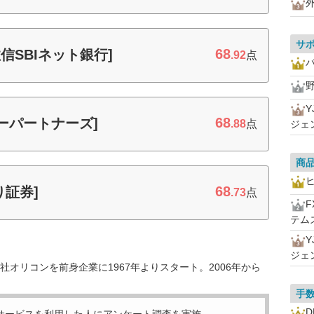
サ
68
信SBIネット銀行]
.92
点
Y
68
ーパートナーズ]
.88
点
ジェ
商
68
り証券]
.73
点
テム
Y
ジェ
オリコンを前身企業に1967年よりスタート。2006年から
手
D