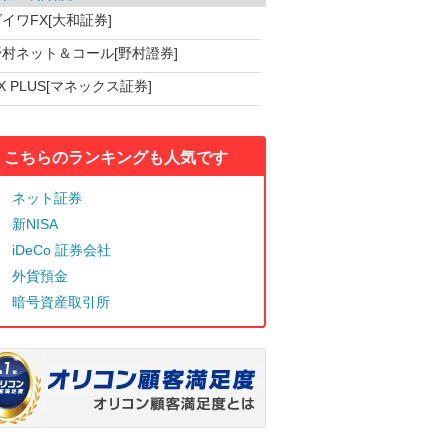
イワFX[大和証券]
野村ネット＆コール[野村證券]
X PLUS[マネックス証券]
こちらのランキングも人気です
ネット証券
新NISA
iDeCo 証券会社
外貨預金
暗号資産取引所