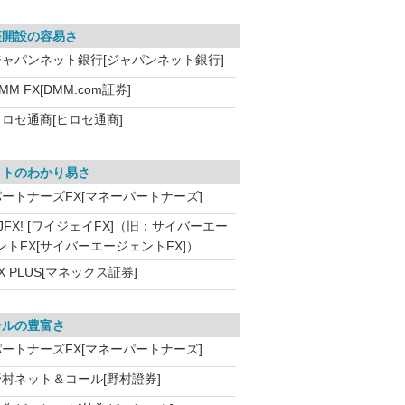
座開設の容易さ
ジャパンネット銀行[ジャパンネット銀行]
MM FX[DMM.com証券]
ヒロセ通商[ヒロセ通商]
イトのわかり易さ
パートナーズFX[マネーパートナーズ]
JFX! [ワイジェイFX]（旧：サイバーエー
ントFX[サイバーエージェントFX]）
X PLUS[マネックス証券]
ールの豊富さ
パートナーズFX[マネーパートナーズ]
野村ネット＆コール[野村證券]