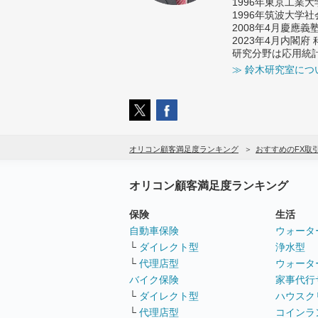
1996年東京工業
1996年筑波大学
2008年4月慶應
2023年4月内閣
研究分野は応用統
≫ 鈴木研究室につ
オリコン顧客満足度ランキング
おすすめのFX取
オリコン顧客満足度ランキング
保険
生活
自動車保険
ウォータ
└
ダイレクト型
浄水型
└
代理店型
ウォータ
バイク保険
家事代行
└
ダイレクト型
ハウスク
└
代理店型
コインラ