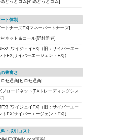
外為どっとコム[外為どっとコム]
ポート体制
パートナーズFX[マネーパートナーズ]
野村ネット＆コール[野村證券]
JFX! [ワイジェイFX]（旧：サイバーエー
ントFX[サイバーエージェントFX]）
品の豊富さ
ヒロセ通商[ヒロセ通商]
FXブロードネット[FXトレーディングシス
ズ]
JFX! [ワイジェイFX]（旧：サイバーエー
ントFX[サイバーエージェントFX]）
数料・取引コスト
MM FX[DMM.com証券]