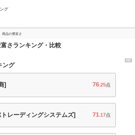
ング
商品の豊富さ
の豊富さランキング・比較
PR
キング
76
商]
.25
点
71
FXトレーディングシステムズ]
.17
点