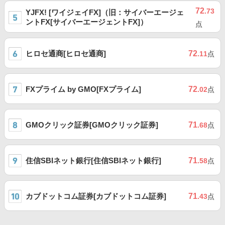
72
.73
YJFX! [ワイジェイFX]（旧：サイバーエージェ
ントFX[サイバーエージェントFX]）
点
ヒロセ通商[ヒロセ通商]
72
.11
点
FXプライム by GMO[FXプライム]
72
.02
点
GMOクリック証券[GMOクリック証券]
71
.68
点
住信SBIネット銀行[住信SBIネット銀行]
71
.58
点
カブドットコム証券[カブドットコム証券]
71
.43
点