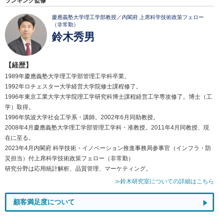
ランキング監修
慶應義塾大学理工学部教授／内閣府 上席科学技術政策フェロー
（非常勤）
鈴木秀男
【経歴】
1989年慶應義塾大学理工学部管理工学科卒業。
1992年ロチェスター大学経営大学院修士課程修了。
1996年東京工業大学大学院理工学研究科博士課程経営工学専攻修了。博士（工
学）取得。
1996年筑波大学社会工学系・講師。2002年6月同助教授。
2008年4月慶應義塾大学理工学部管理工学科・准教授。2011年4月同教授、現
在に至る。
2023年4月内閣府 科学技術・イノベーション推進事務局参事官（インフラ・防
災担当）付上席科学技術政策フェロー（非常勤）
研究分野は応用統計解析、品質管理、マーケティング。
≫鈴木研究室についての詳細はこちら
顧客満足度について