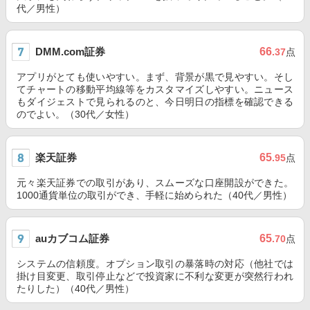
代／男性）
DMM.com証券
66
.37
点
アプリがとても使いやすい。まず、背景が黒で見やすい。そし
てチャートの移動平均線等をカスタマイズしやすい。ニュース
もダイジェストで見られるのと、今日明日の指標を確認できる
のでよい。（30代／女性）
楽天証券
65
.95
点
元々楽天証券での取引があり、スムーズな口座開設ができた。
1000通貨単位の取引ができ、手軽に始められた（40代／男性）
auカブコム証券
65
.70
点
システムの信頼度。オプション取引の暴落時の対応（他社では
掛け目変更、取引停止などで投資家に不利な変更が突然行われ
たりした）（40代／男性）