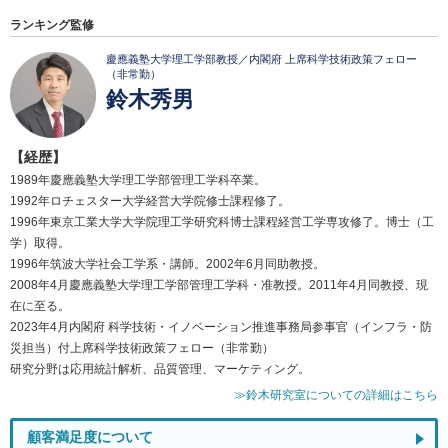
ランキング監修
慶應義塾大学理工学部教授／内閣府 上席科学技術政策フェロー
（非常勤）
鈴木秀男
【経歴】
1989年慶應義塾大学理工学部管理工学科卒業。
1992年ロチェスター大学経営大学院修士課程修了。
1996年東京工業大学大学院理工学研究科博士課程経営工学専攻修了。博士（工
学）取得。
1996年筑波大学社会工学系・講師。2002年6月同助教授。
2008年4月慶應義塾大学理工学部管理工学科・准教授。2011年4月同教授、現
在に至る。
2023年4月内閣府 科学技術・イノベーション推進事務局参事官（インフラ・防
災担当）付上席科学技術政策フェロー（非常勤）
研究分野は応用統計解析、品質管理、マーケティング。
≫鈴木研究室についての詳細はこちら
顧客満足度について