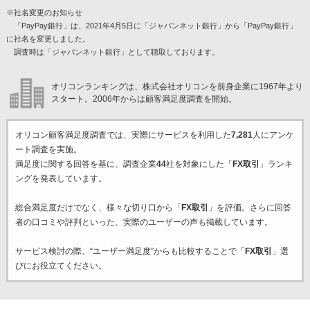
※社名変更のお知らせ
「PayPay銀行」は、2021年4月5日に「ジャパンネット銀行」から「PayPay銀行」
に社名を変更しました。
調査時は「ジャパンネット銀行」として聴取しております。
オリコンランキングは、株式会社オリコンを前身企業に1967年より
スタート。2006年からは顧客満足度調査を開始。
オリコン顧客満足度調査では、実際にサービスを利用した
7,281
人にアンケ
ート調査を実施。
満足度に関する回答を基に、調査企業
44
社を対象にした「
FX取引
」ランキ
ングを発表しています。
総合満足度だけでなく、様々な切り口から「
FX取引
」を評価。さらに回答
者の口コミや評判といった、実際のユーザーの声も掲載しています。
サービス検討の際、“ユーザー満足度”からも比較することで「
FX取引
」選
びにお役立てください。