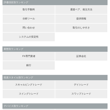
評価項目別ランキング
取引手数料
通貨ペア、発注方法
分析ツール
提供情報
問い合わせ
取引のしやすさ
システムの安定性
業態別ランキング
FX専門業者
証券会社
銀行
投資スタイル別ランキング
スキャルピングトレード
デイトレード
スイングトレード
スワップトレード
デバイス別ランキング