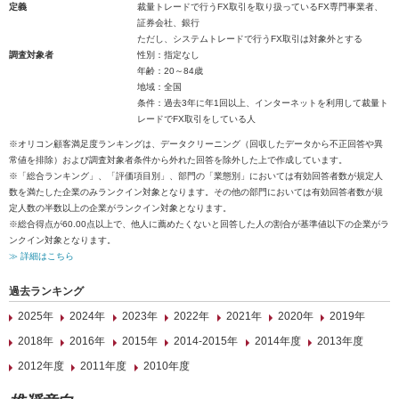
定義
裁量トレードで行うFX取引を取り扱っているFX専門事業者、
証券会社、銀行
ただし、システムトレードで行うFX取引は対象外とする
調査対象者
性別：指定なし
年齢：20～84歳
地域：全国
条件：過去3年に年1回以上、インターネットを利用して裁量ト
レードでFX取引をしている人
※オリコン顧客満足度ランキングは、データクリーニング（回収したデータから不正回答や異
常値を排除）および調査対象者条件から外れた回答を除外した上で作成しています。
※「総合ランキング」、「評価項目別」、部門の「業態別」においては有効回答者数が規定人
数を満たした企業のみランクイン対象となります。その他の部門においては有効回答者数が規
定人数の半数以上の企業がランクイン対象となります。
※総合得点が60.00点以上で、他人に薦めたくないと回答した人の割合が基準値以下の企業がラ
ンクイン対象となります。
≫ 詳細はこちら
過去ランキング
2025年
2024年
2023年
2022年
2021年
2020年
2019年
2018年
2016年
2015年
2014-2015年
2014年度
2013年度
2012年度
2011年度
2010年度