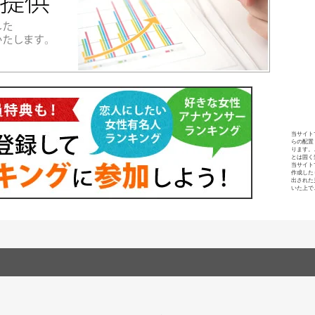
当サイト
らの配置
ります。
とは固く
当サイト
作成した
出された
いた上で