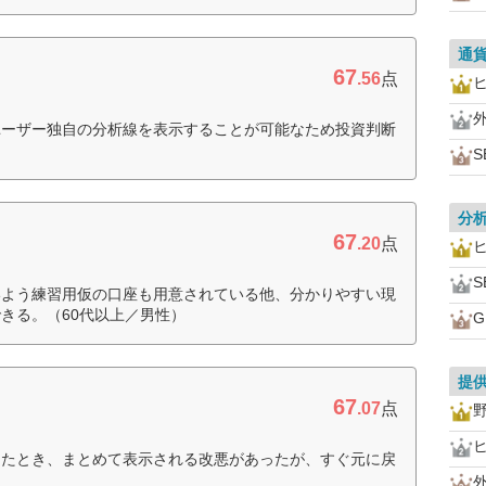
通
67
.56
点
ユーザー独自の分析線を表示することが可能なため投資判断
）
S
分
67
.20
点
S
いよう練習用仮の口座も用意されている他、分かりやすい現
きる。（60代以上／男性）
提
67
.07
点
ったとき、まとめて表示される改悪があったが、すぐ元に戻