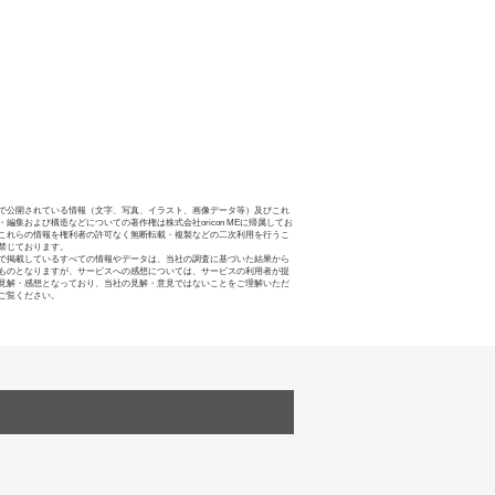
で公開されている情報（文字、写真、イラスト、画像データ等）及びこれ
・編集および構造などについての著作権は株式会社oricon MEに帰属してお
これらの情報を権利者の許可なく無断転載・複製などの二次利用を行うこ
禁じております。
で掲載しているすべての情報やデータは、当社の調査に基づいた結果から
ものとなりますが、サービスへの感想については、サービスの利用者が提
見解・感想となっており、当社の見解・意見ではないことをご理解いただ
ご覧ください。