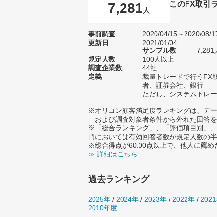
このFX取引
7,281
人
事前調査
2020/04/15～2020/08/1
更新日
2021/01/04
サンプル数
7,2
規定人数
100人以上
調査企業数
44社
定義
裁量トレードで行うFX
者、証券会社、銀行
ただし、システムトレー
※オリコン顧客満足度ランキングは、デー
および調査対象者条件から外れた回答を
※「総合ランキング」、「評価項目別」、
門においては有効回答者数が規定人数の半
※総合得点が60.00点以上で、他人に
≫ 詳細はこちら
過去ランキング
2025年
/
2024年
/
2023年
/
2022年
/
202
2010年度