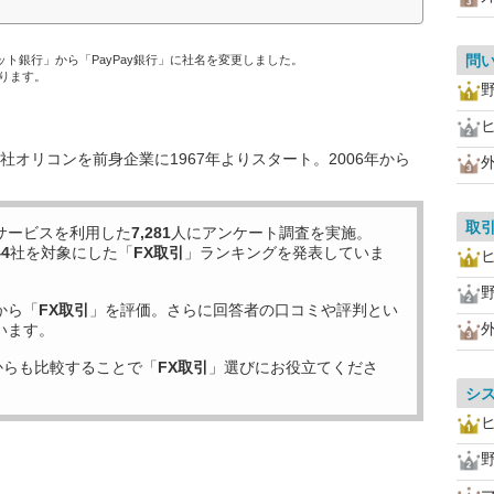
問
ネット銀行」から「PayPay銀行」に社名を変更しました。
ります。
オリコンを前身企業に1967年よりスタート。2006年から
取
サービスを利用した
7,281
人にアンケート調査を実施。
44
社を対象にした「
FX取引
」ランキングを発表していま
から「
FX取引
」を評価。さらに回答者の口コミや評判とい
います。
からも比較することで「
FX取引
」選びにお役立てくださ
シ