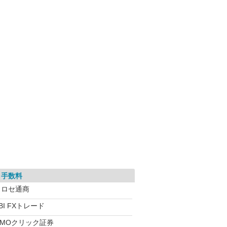
引手数料
ヒロセ通商
BI FXトレード
GMOクリック証券