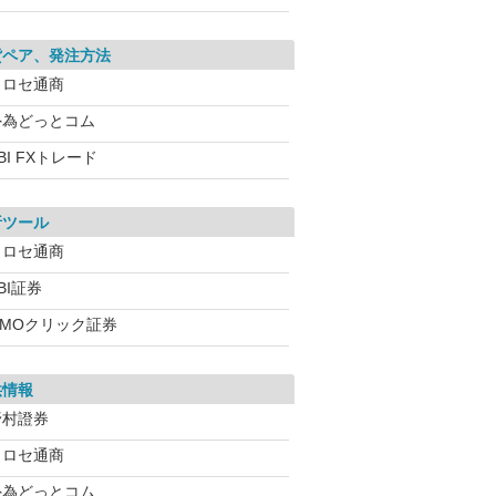
貨ペア、発注方法
ヒロセ通商
外為どっとコム
BI FXトレード
析ツール
ヒロセ通商
BI証券
GMOクリック証券
供情報
野村證券
ヒロセ通商
外為どっとコム