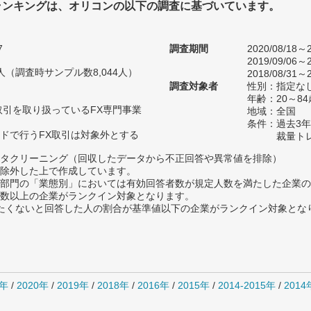
ランキングは、オリコンの以下の調査に基づいています。
7
調査期間
2020/08/18～2
2019/09/06～2
81人（調査時サンプル数8,044人）
2018/08/31～2
調査対象者
性別：指定な
年齢：20～84
取引を取り扱っているFX専門事業
地域：全国
条件：過去3
ドで行うFX取引は対象外とする
裁量ト
タクリーニング（回収したデータから不正回答や異常値を排除）
除外した上で作成しています。
部門の「業態別」においては有効回答者数が規定人数を満たした企業の
数以上の企業がランクイン対象となります。
薦めたくないと回答した人の割合が基準値以下の企業がランクイン対象とな
1年
/
2020年
/
2019年
/
2018年
/
2016年
/
2015年
/
2014-2015年
/
201