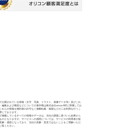
で公開されている情報（文字、写真、イラスト、画像データ等）及びこれ
・編集および構造などについての著作権は株式会社oricon MEに帰属してお
これらの情報を権利者の許可なく無断転載・複製などの二次利用を行うこ
禁じております。
で掲載しているすべての情報やデータは、当社の調査に基づいた結果から
ものとなりますが、サービスへの感想については、サービスの利用者が提
見解・感想となっており、当社の見解・意見ではないことをご理解いただ
ご覧ください。