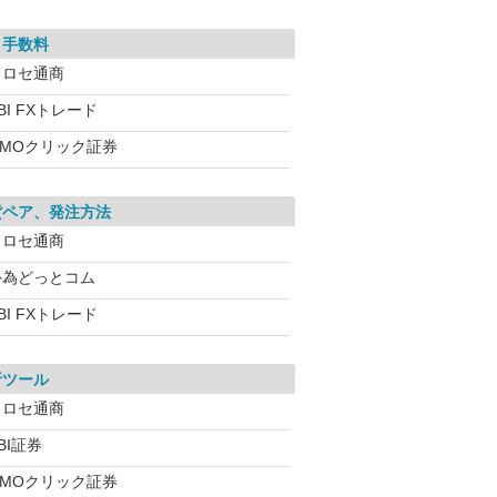
引手数料
ヒロセ通商
BI FXトレード
GMOクリック証券
貨ペア、発注方法
ヒロセ通商
外為どっとコム
BI FXトレード
析ツール
ヒロセ通商
BI証券
GMOクリック証券