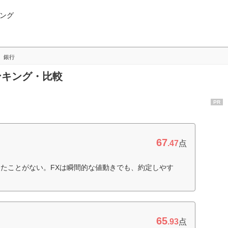
ング
銀行
ンキング・比較
PR
67
.47
点
たことがない。FXは瞬間的な値動きでも、約定しやす
65
.93
点