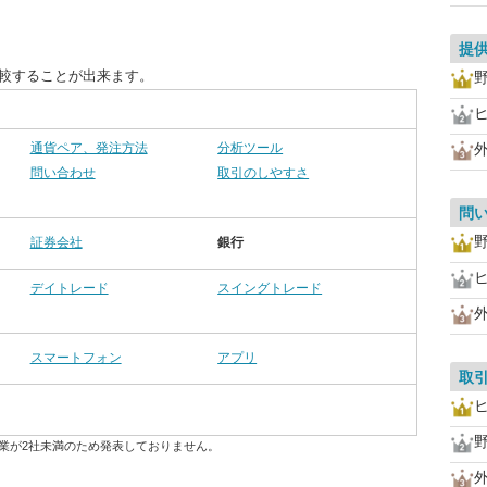
提
比較することが出来ます。
通貨ペア、発注方法
分析ツール
問い合わせ
取引のしやすさ
問
証券会社
銀行
デイトレード
スイングトレード
スマートフォン
アプリ
取
業が2社未満のため発表しておりません。