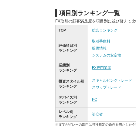
項目別ランキング一覧
FX取引の顧客満足度を項目別に並び替えて
TOP
総合ランキング
取引手数料
評価項目別
提供情報
ランキング
システムの安定性
業態別
FX専門業者
ランキング
スキャルピングトレード
投資スタイル別
ランキング
スワップトレード
デバイス別
PC
ランキング
レベル別
初心者
ランキング
※文字がグレーの部門は当社規定の条件を満たした企