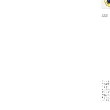
PR
当サイト
らの配置
ります。
とは固く
当サイト
作成した
出された
いた上で