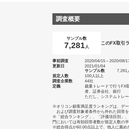
調査概要
サンプル数
このFX取引
7,281
人
事前調査
2020/04/15～2020/08/1
更新日
2021/01/04
サンプル数
7,2
規定人数
100人以上
調査企業数
44社
定義
裁量トレードで行うFX
者、証券会社、銀行
ただし、システムトレー
※オリコン顧客満足度ランキングは、デー
および調査対象者条件から外れた回答を
※「総合ランキング」、「評価項目別」、
門においては有効回答者数が規定人数の半
※総合得点が60.00点以上で、他人に