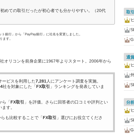
初めての取引だったが初心者でも分かりやすい。（20代
取
S
ネット銀行」から「PayPay銀行」に社名を変更しました。
ります。
通
オリコンを前身企業に1967年よりスタート。2006年から
サービスを利用した
7,281
人にアンケート調査を実施。
S
44
社を対象にした「
FX取引
」ランキングを発表していま
から「
FX取引
」を評価。さらに回答者の口コミや評判とい
分
います。
からも比較することで「
FX取引
」選びにお役立てくださ
S