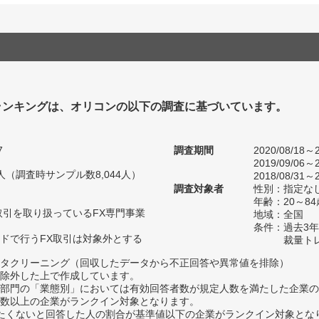
ランキングは、オリコンの以下の調査に基づいています。
7
調査期間
2020/08/18～2
2019/09/06～2
81人（調査時サンプル数8,044人）
2018/08/31～2
調査対象者
性別：指定な
年齢：20～84
取引を取り扱っているFX専門事業
地域：全国
条件：過去3
ドで行うFX取引は対象外とする
裁量ト
タクリーニング（回収したデータから不正回答や異常値を排除）
除外した上で作成しています。
部門の「業態別」においては有効回答者数が規定人数を満たした企業の
数以上の企業がランクイン対象となります。
薦めたくないと回答した人の割合が基準値以下の企業がランクイン対象とな