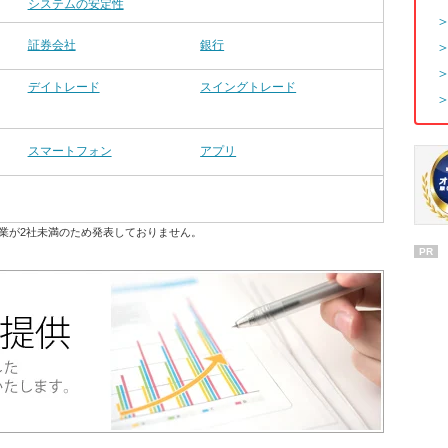
システムの安定性
証券会社
銀行
デイトレード
スイングトレード
スマートフォン
アプリ
業が2社未満のため発表しておりません。
PR