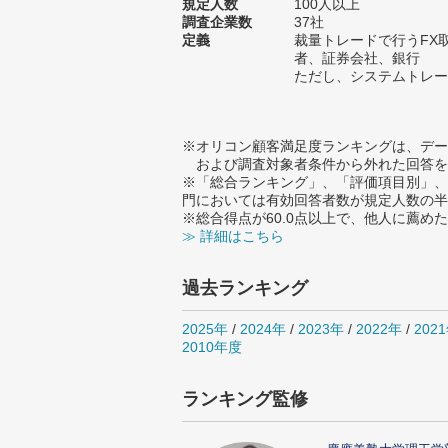
規定人数
100人以上
調査企業数
37社
定義
裁量トレードで行うFX
者、証券会社、銀行
ただし、システムトレー
※オリコン顧客満足度ランキングは、デー
および調査対象者条件から外れた回答を
※「総合ランキング」、「評価項目別」、
門においては有効回答者数が規定人数の半
※総合得点が60.0点以上で、他人に薦
≫ 詳細はこちら
過去ランキング
2025年
/
2024年
/
2023年
/
2022年
/
202
2010年度
ランキング監修