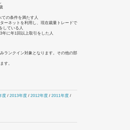
し
歳
べての条件を満たす人
ンターネットを利用し、現在裁量トレードで
引をしている人
去3年に年1回以上取引をした人
みランクイン対象となります。その他の部
ります。
4年度
/
2013年度
/
2012年度
/
2011年度
/