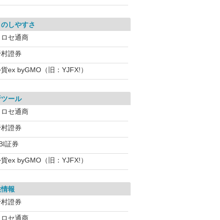
引のしやすさ
ヒロセ通商
野村證券
貨ex byGMO（旧：YJFX!）
析ツール
ヒロセ通商
野村證券
BI証券
貨ex byGMO（旧：YJFX!）
供情報
野村證券
ヒロセ通商