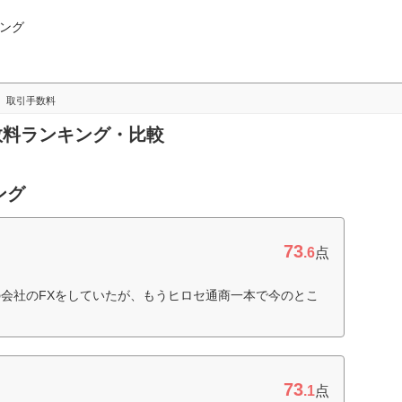
ング
取引手数料
手数料ランキング・比較
ング
73
.6
点
会社のFXをしていたが、もうヒロセ通商一本で今のとこ
73
.1
点