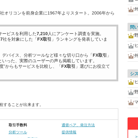
オリコンを前身企業に1967年よりスタート。2006年から
問
サービスを利用した
7,210
人にアンケート調査を実施。
37
社を対象にした「
FX取引
」ランキングを発表していま
、デバイス、分析ツールなど様々な切り口から「
FX取引
」
といった、実際のユーザーの声も掲載しています。
度”からもサービスを比較し、「
FX取引
」選びにお役立て
シ
比較することが出来ます。
取引手数料
通貨ペア、発注方法
分析ツール
提供情報