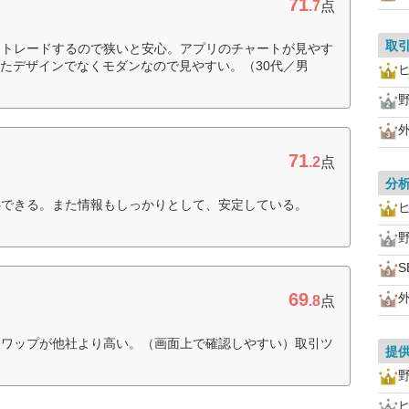
71
.7
点
取
くトレードするので狭いと安心。アプリのチャートが見やす
びたデザインでなくモダンなので見やすい。（30代／男
外
71
.2
点
分
心できる。また情報もしっかりとして、安定している。
S
69
外
.8
点
スワップが他社より高い。（画面上で確認しやすい）取引ツ
提