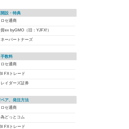
座開設・特典
ヒロセ通商
貨ex byGMO（旧：YJFX!）
マネーパートナーズ
引手数料
ヒロセ通商
BI FXトレード
トレイダーズ証券
貨ペア、発注方法
ヒロセ通商
外為どっとコム
BI FXトレード