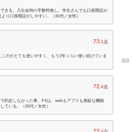
はできる。入出金時の手数料無し。学生さんでも口座開設が
社より口座開設がしやすい。（30代／女性）
73
.1
点
ここのがとても使いやすく、もう2年くらい使い続けていま
PR
72
.4
点
で約定しなかった事。FXは、webもアプリも無駄な機能
している。（30代／女性）
72
.4
点