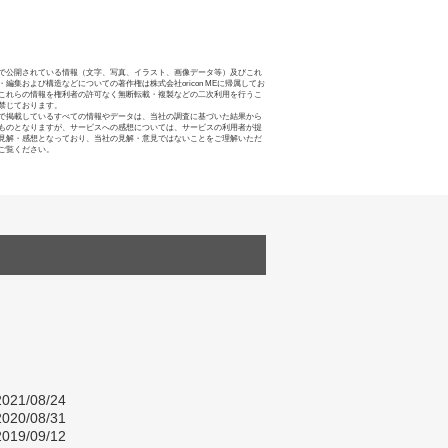
で公開されている情報（文字、写真、イラスト、画像データ等）及びこれ
・編集および構造などについての著作権は株式会社oricon MEに帰属してお
これらの情報を権利者の許可なく無断転載・複製などの二次利用を行うこ
禁じております。
で掲載しているすべての情報やデータは、当社の調査に基づいた結果から
ものとなりますが、サービスへの感想については、サービスの利用者が提
見解・感想となっており、当社の見解・意見ではないことをご理解いただ
ご覧ください。
021/08/24
020/08/31
019/09/12