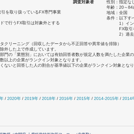
調査対象者
性別：指定な
年齢：20～84
取引を取り扱っているFX専門事業
地域：全国
条件：以下す
ドで行うFX取引は対象外とする
1）イ
FX取
2）過
タクリーニング（回収したデータから不正回答や異常値を排除）
除外した上で作成しています。
部門の「業態別」においては有効回答者数が規定人数を満たした企業の
数以上の企業がランクイン対象となります。
めたくないと回答した人の割合が基準値以下の企業がランクイン対象とな
1年
/
2020年
/
2019年
/
2018年
/
2016年
/
2015年
/
2014-2015年
/
201