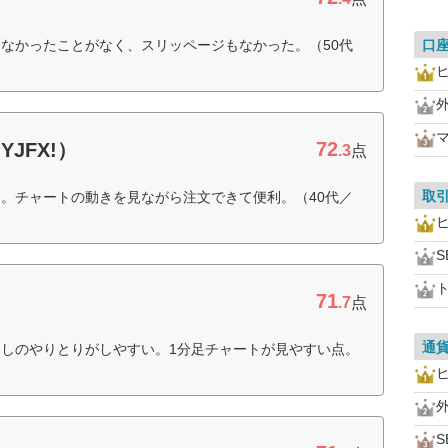
なかったことがなく、スリッページもなかった。（50代
口
外
72
YJFX!）
.3
点
取
。チャートの動きを見ながら注文できて便利。（40代／
S
71
.7
点
通
しのやりとりがしやすい。1分足チャートが見やすい点。
S