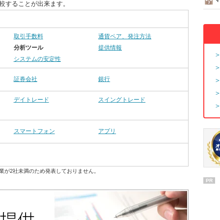
比較することが出来ます。
取引手数料
通貨ペア、発注方法
分析ツール
提供情報
システムの安定性
証券会社
銀行
デイトレード
スイングトレード
スマートフォン
アプリ
業が2社未満のため発表しておりません。
PR