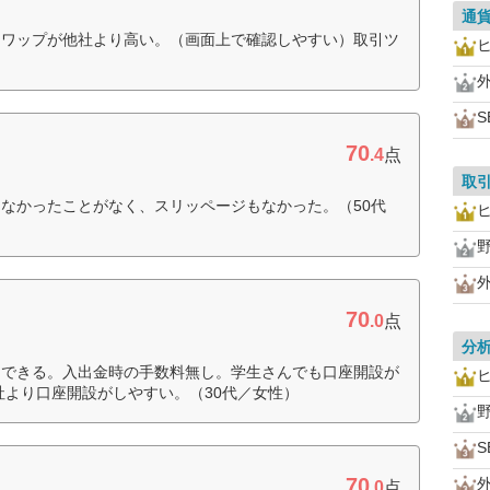
通
スワップが他社より高い。（画面上で確認しやすい）取引ツ
S
70
.4
点
取
なかったことがなく、スリッページもなかった。（50代
外
70
.0
点
分
はできる。入出金時の手数料無し。学生さんでも口座開設が
社より口座開設がしやすい。（30代／女性）
S
70
外
.0
点