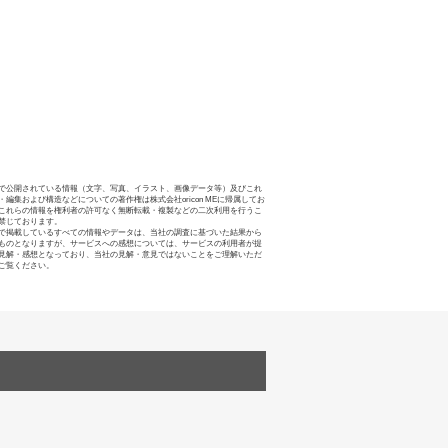
で公開されている情報（文字、写真、イラスト、画像データ等）及びこれ
・編集および構造などについての著作権は株式会社oricon MEに帰属してお
これらの情報を権利者の許可なく無断転載・複製などの二次利用を行うこ
禁じております。
で掲載しているすべての情報やデータは、当社の調査に基づいた結果から
ものとなりますが、サービスへの感想については、サービスの利用者が提
見解・感想となっており、当社の見解・意見ではないことをご理解いただ
ご覧ください。