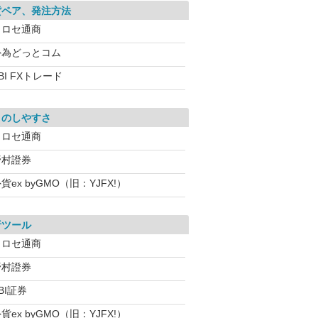
貨ペア、発注方法
ヒロセ通商
外為どっとコム
BI FXトレード
引のしやすさ
ヒロセ通商
野村證券
貨ex byGMO（旧：YJFX!）
析ツール
ヒロセ通商
野村證券
BI証券
貨ex byGMO（旧：YJFX!）