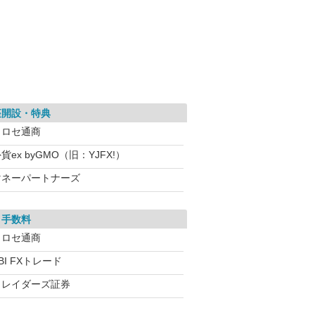
座開設・特典
ヒロセ通商
貨ex byGMO（旧：YJFX!）
マネーパートナーズ
引手数料
ヒロセ通商
BI FXトレード
トレイダーズ証券