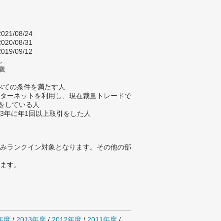
021/08/24
020/08/31
019/09/12
し
歳
べての条件を満たす人
ンターネットを利用し、現在裁量トレードで
引をしている人
去3年に年1回以上取引をした人
みランクイン対象となります。その他の部
ります。
4年度
/
2013年度
/
2012年度
/
2011年度
/