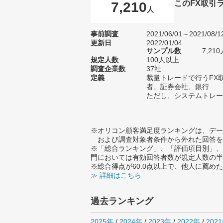
このFX取引
7,210
人
事前調査
2021/06/01～2021/08/1
更新日
2022/01/04
サンプル数
7,2
規定人数
100人以上
調査企業数
37社
定義
裁量トレードで行うFX
者、証券会社、銀行
ただし、システムトレー
※オリコン顧客満足度ランキングは、デー
および調査対象者条件から外れた回答を
※「総合ランキング」、「評価項目別」、
門においては有効回答者数が規定人数の半
※総合得点が60.0点以上で、他人に薦
≫ 詳細はこちら
過去ランキング
2025年
/
2024年
/
2023年
/
2022年
/
202