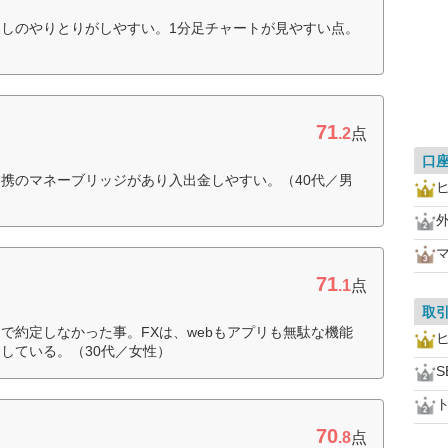
しのやりとりがしやすい。1分足チャートが見やすい点。
71
.2
点
口
携のマネーブリッジがあり入出金しやすい。（40代／男
外
71
.1
点
取
で約定しなかった事。FXは、webもアプリも無駄な機能
している。（30代／女性）
S
70
.8
点