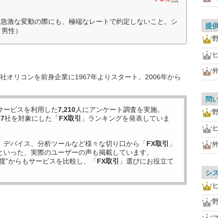
。急激な変動の際にも、極端なレートで約定しないこと。シ
提
／男性）
オリコンを前身企業に1967年よりスタート。2006年から
問
サービスを利用した
7,210
人にアンケート調査を実施。
37
社を対象にした「
FX取引
」ランキングを発表していま
、デバイス、分析ツールなど様々な切り口から「
FX取引
」
といった、実際のユーザーの声も掲載しています。
度”からもサービスを比較し、「
FX取引
」選びにお役立て
シ