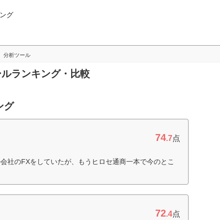
ング
分析ツール
ツールランキング・比較
ング
74
.7
点
会社のFXをしていたが、もうヒロセ通商一本で今のとこ
72
.4
点