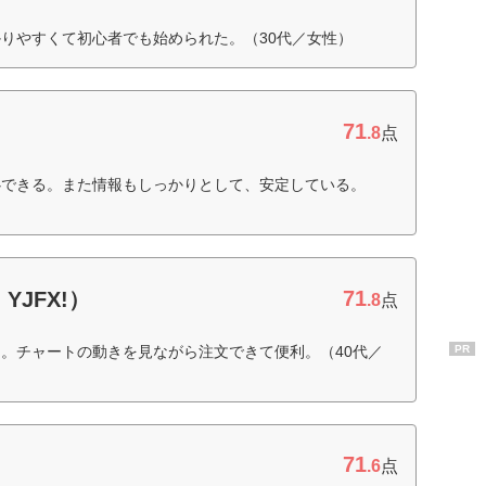
りやすくて初心者でも始められた。（30代／女性）
71
.8
点
心できる。また情報もしっかりとして、安定している。
71
YJFX!）
.8
点
。チャートの動きを見ながら注文できて便利。（40代／
PR
71
.6
点