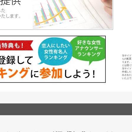
当サイト
らの配置
ります。
とは固く
当サイト
作成した
出された
いた上で