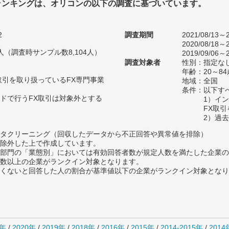
ランキングは、オリコンの以下の調査に基づいています。
2
調査期間
2021/08/13～2
2020/08/18～2
10人（調査時サンプル数8,104人）
2019/09/06～2
調査対象者
性別：指定な
年齢：20～84
取引を取り扱っているFX専門事業
地域：全国
条件：以下す
ドで行うFX取引は対象外とする
1）イ
FX取
2）過
タクリーニング（回収したデータから不正回答や異常値を排除）
除外した上で作成しています。
部門の「業態別」においては有効回答者数が規定人数を満たした企業の
数以上の企業がランクイン対象となります。
めたくないと回答した人の割合が基準値以下の企業がランクイン対象とな
1年
/
2020年
/
2019年
/
2018年
/
2016年
/
2015年
/
2014-2015年
/
201