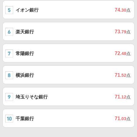
イオン銀行
74
.30
点
楽天銀行
73
.79
点
常陽銀行
72
.48
点
横浜銀行
71
.52
点
埼玉りそな銀行
71
.12
点
千葉銀行
71
.03
点