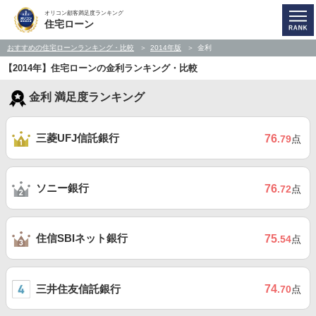
オリコン顧客満足度ランキング
住宅ローン
おすすめの住宅ローンランキング・比較
2014年版
金利
【2014年】住宅ローンの金利ランキング・比較
金利 満足度ランキング
三菱UFJ信託銀行
76
.79
点
ソニー銀行
76
.72
点
住信SBIネット銀行
75
.54
点
三井住友信託銀行
74
.70
点