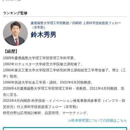
ランキング監修
慶應義塾大学理工学部教授／内閣府 上席科学技術政策フェロー
（非常勤）
鈴木秀男
【経歴】
1989年慶應義塾大学理工学部管理工学科卒業。
1992年ロチェスター大学経営大学院修士課程修了。
1996年東京工業大学大学院理工学研究科博士課程経営工学専攻修了。博士（工
学）取得。
1996年筑波大学社会工学系・講師。2002年6月同助教授。
2008年4月慶應義塾大学理工学部管理工学科・准教授。2011年4月同教授、現
在に至る。
2023年4月内閣府 科学技術・イノベーション推進事務局参事官（インフラ・防
災担当）付上席科学技術政策フェロー（非常勤）
研究分野は応用統計解析、品質管理、マーケティング。
≫鈴木研究室についての詳細はこちら