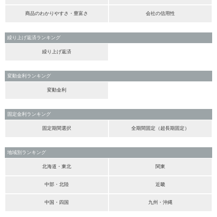
商品のわかりやすさ・豊富さ
会社の信用性
繰り上げ返済ランキング
繰り上げ返済
変動金利ランキング
変動金利
固定金利ランキング
固定期間選択
全期間固定（超長期固定）
地域別ランキング
北海道・東北
関東
中部・北陸
近畿
中国・四国
九州・沖縄