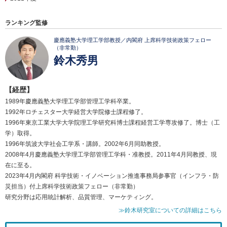
ランキング監修
慶應義塾大学理工学部教授／内閣府 上席科学技術政策フェロー
（非常勤）
鈴木秀男
【経歴】
1989年慶應義塾大学理工学部管理工学科卒業。
1992年ロチェスター大学経営大学院修士課程修了。
1996年東京工業大学大学院理工学研究科博士課程経営工学専攻修了。博士（工
学）取得。
1996年筑波大学社会工学系・講師。2002年6月同助教授。
2008年4月慶應義塾大学理工学部管理工学科・准教授。2011年4月同教授、現
在に至る。
2023年4月内閣府 科学技術・イノベーション推進事務局参事官（インフラ・防
災担当）付上席科学技術政策フェロー（非常勤）
研究分野は応用統計解析、品質管理、マーケティング。
≫鈴木研究室についての詳細はこちら