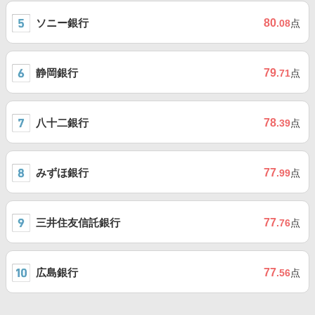
ソニー銀行
80
.08
点
静岡銀行
79
.71
点
八十二銀行
78
.39
点
みずほ銀行
77
.99
点
三井住友信託銀行
77
.76
点
広島銀行
77
.56
点