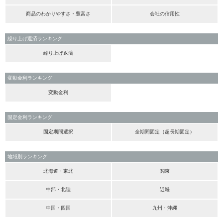
商品のわかりやすさ・豊富さ
会社の信用性
繰り上げ返済ランキング
繰り上げ返済
変動金利ランキング
変動金利
固定金利ランキング
固定期間選択
全期間固定（超長期固定）
地域別ランキング
北海道・東北
関東
中部・北陸
近畿
中国・四国
九州・沖縄