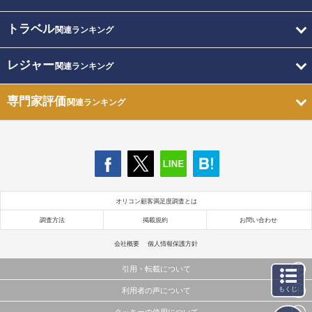
トラベル
関連ランキング
レジャー
関連ランキング
専門家評価
関連ランキング
オリコン顧客満足度調査とは
調査方法
掲載規約
お問い合わせ
会社概要
個人情報保護方針
引用・転載について
もくじ
利用者の声について
当サイトで公開されている情報（文字、写真、イラスト、画像データ等）及びこれらの配置・
編集および構造などについての著作権は株式会社oricon MEに帰属しております。