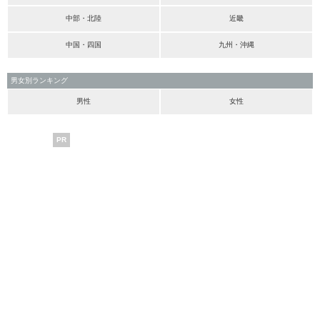
中部・北陸
近畿
中国・四国
九州・沖縄
男女別ランキング
男性
女性
PR