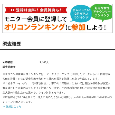
調査概要
回答者数
9,466人
調査対象者
※オリコン顧客満足度ランキングは、データクリーニング（回収したデータから不正回答や異
常値を排除）および調査対象者条件から外れた回答を除外した上で作成しています。
※「総合ランキング」、「評価項目別」、部門の「業態別」においては有効回答者数が規定人
数を満たした企業のみランクイン対象となります。その他の部門においては有効回答者数が規
定人数の半数以上の企業がランクイン対象となります。
※総合得点が60.00点以上で、他人に薦めたくないと回答した人の割合が基準値以下の企業がラ
ンクイン対象となります。
≫ 詳細はこちら