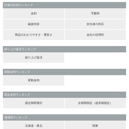
評価項目別ランキング
金利
手数料
融資内容
担当者の対応
商品のわかりやすさ・豊富さ
会社の信用性
繰り上げ返済ランキング
繰り上げ返済
変動金利ランキング
変動金利
固定金利ランキング
固定期間選択
全期間固定（超長期固定）
地域別ランキング
北海道・東北
関東