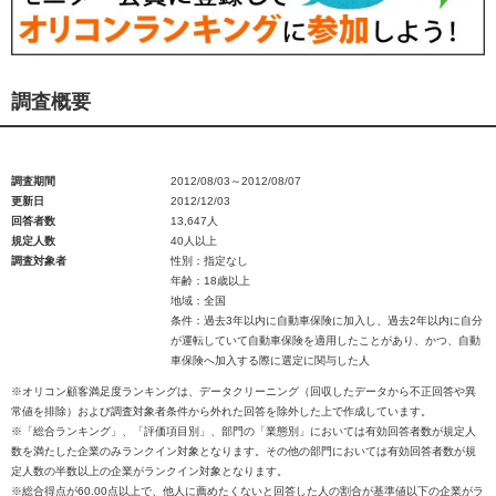
調査概要
調査期間
2012/08/03～2012/08/07
更新日
2012/12/03
回答者数
13,647人
規定人数
40人以上
調査対象者
性別：指定なし
年齢：18歳以上
地域：全国
条件：過去3年以内に自動車保険に加入し、過去2年以内に自分
が運転していて自動車保険を適用したことがあり、かつ、自動
車保険へ加入する際に選定に関与した人
※オリコン顧客満足度ランキングは、データクリーニング（回収したデータから不正回答や異
常値を排除）および調査対象者条件から外れた回答を除外した上で作成しています。
※「総合ランキング」、「評価項目別」、部門の「業態別」においては有効回答者数が規定人
数を満たした企業のみランクイン対象となります。その他の部門においては有効回答者数が規
定人数の半数以上の企業がランクイン対象となります。
※総合得点が60.00点以上で、他人に薦めたくないと回答した人の割合が基準値以下の企業がラ