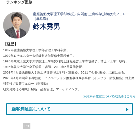
ランキング監修
慶應義塾大学理工学部教授／内閣府 上席科学技術政策フェロー
（非常勤）
鈴木秀男
【経歴】
1989年慶應義塾大学理工学部管理工学科卒業。
1992年ロチェスター大学経営大学院修士課程修了。
1996年東京工業大学大学院理工学研究科博士課程経営工学専攻修了。博士（工学）取得。
1996年筑波大学社会工学系・講師。2002年6月同助教授。
2008年4月慶應義塾大学理工学部管理工学科・准教授。2011年4月同教授、現在に至る。
2023年4月内閣府 科学技術・イノベーション推進事務局参事官（インフラ・防災担当）付上席
科学技術政策フェロー（非常勤）
研究分野は応用統計解析、品質管理、マーケティング。
≫鈴木研究室についての詳細はこちら
顧客満足度について
PR