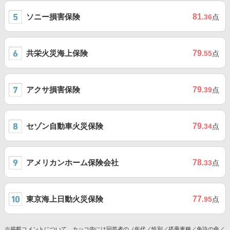
ソニー損害保険
81
.36
点
共栄火災海上保険
79
.55
点
アクサ損害保険
79
.39
点
セゾン自動車火災保険
79
.34
点
アメリカンホーム保険会社
78
.33
点
東京海上日動火災保険
77
.95
点
※掲載コメントについて、カッコ内には回答者の（年代／性別／搭乗車種／免許の色／