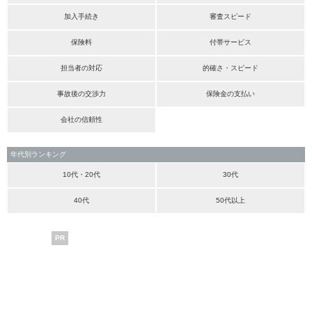
加入手続き
審査スピード
保険料
付帯サービス
担当者の対応
的確さ・スピード
事故後の交渉力
保険金の支払い
会社の信頼性
年代別ランキング
10代・20代
30代
40代
50代以上
PR