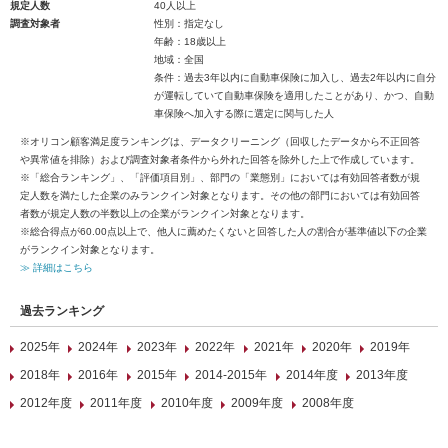
規定人数
40人以上
調査対象者
性別：指定なし
年齢：18歳以上
地域：全国
条件：過去3年以内に自動車保険に加入し、過去2年以内に自分
が運転していて自動車保険を適用したことがあり、かつ、自動
車保険へ加入する際に選定に関与した人
※オリコン顧客満足度ランキングは、データクリーニング（回収したデータから不正回答
や異常値を排除）および調査対象者条件から外れた回答を除外した上で作成しています。
※「総合ランキング」、「評価項目別」、部門の「業態別」においては有効回答者数が規
定人数を満たした企業のみランクイン対象となります。その他の部門においては有効回答
者数が規定人数の半数以上の企業がランクイン対象となります。
※総合得点が60.00点以上で、他人に薦めたくないと回答した人の割合が基準値以下の企業
がランクイン対象となります。
≫ 詳細はこちら
過去ランキング
2025年
2024年
2023年
2022年
2021年
2020年
2019年
2018年
2016年
2015年
2014-2015年
2014年度
2013年度
2012年度
2011年度
2010年度
2009年度
2008年度