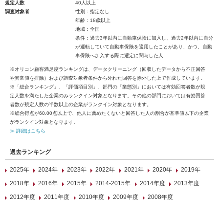
規定人数
40人以上
調査対象者
性別：指定なし
年齢：18歳以上
地域：全国
条件：過去3年以内に自動車保険に加入し、過去2年以内に自分
が運転していて自動車保険を適用したことがあり、かつ、自動
車保険へ加入する際に選定に関与した人
※オリコン顧客満足度ランキングは、データクリーニング（回収したデータから不正回答
や異常値を排除）および調査対象者条件から外れた回答を除外した上で作成しています。
※「総合ランキング」、「評価項目別」、部門の「業態別」においては有効回答者数が規
定人数を満たした企業のみランクイン対象となります。その他の部門においては有効回答
者数が規定人数の半数以上の企業がランクイン対象となります。
※総合得点が60.00点以上で、他人に薦めたくないと回答した人の割合が基準値以下の企業
がランクイン対象となります。
≫ 詳細はこちら
過去ランキング
2025年
2024年
2023年
2022年
2021年
2020年
2019年
2018年
2016年
2015年
2014-2015年
2014年度
2013年度
2012年度
2011年度
2010年度
2009年度
2008年度