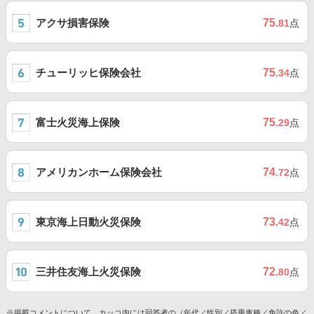
アクサ損害保険
75
.81
点
チューリッヒ保険会社
75
.34
点
富士火災海上保険
75
.29
点
アメリカンホーム保険会社
74
.72
点
東京海上日動火災保険
73
.42
点
三井住友海上火災保険
72
.80
点
※掲載コメントについて、カッコ内には回答者の（年代／性別／搭乗車種／免許の色／