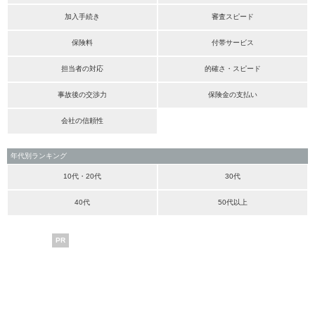
加入手続き
審査スピード
保険料
付帯サービス
担当者の対応
的確さ・スピード
事故後の交渉力
保険金の支払い
会社の信頼性
年代別ランキング
10代・20代
30代
40代
50代以上
PR