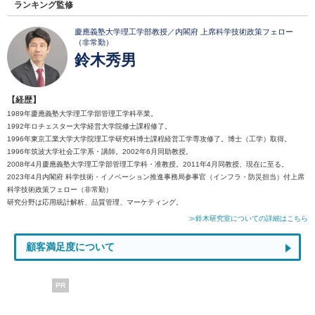
ランキング監修
慶應義塾大学理工学部教授／内閣府 上席科学技術政策フェロー
（非常勤）
鈴木秀男
【経歴】
1989年慶應義塾大学理工学部管理工学科卒業。
1992年ロチェスター大学経営大学院修士課程修了。
1996年東京工業大学大学院理工学研究科博士課程経営工学専攻修了。博士（工学）取得。
1996年筑波大学社会工学系・講師。2002年6月同助教授。
2008年4月慶應義塾大学理工学部管理工学科・准教授。2011年4月同教授、現在に至る。
2023年4月内閣府 科学技術・イノベーション推進事務局参事官（インフラ・防災担当）付上席
科学技術政策フェロー（非常勤）
研究分野は応用統計解析、品質管理、マーケティング。
≫鈴木研究室についての詳細はこちら
顧客満足度について
PR