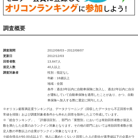
調査概要
調査期間
2012/08/03～2012/08/07
更新日
2012/12/03
回答者数
13,647人
規定人数
40人以上
調査対象者
性別：指定なし
年齢：18歳以上
地域：全国
条件：過去3年以内に自動車保険に加入し、過去2年以内に自分
が運転していて自動車保険を適用したことがあり、かつ、自動
車保険へ加入する際に選定に関与した人
※オリコン顧客満足度ランキングは、データクリーニング（回収したデータから不正回答や異
常値を排除）および調査対象者条件から外れた回答を除外した上で作成しています。
※「総合ランキング」、「評価項目別」、部門の「業態別」においては有効回答者数が規定人
数を満たした企業のみランクイン対象となります。その他の部門においては有効回答者数が規
定人数の半数以上の企業がランクイン対象となります。
※総合得点が60.00点以上で、他人に薦めたくないと回答した人の割合が基準値以下の企業がラ