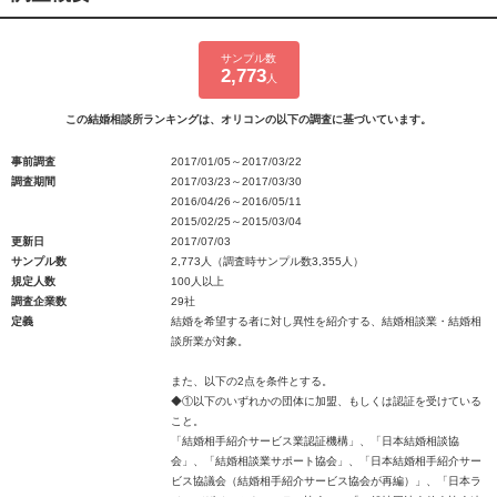
サンプル数
2,773
人
この結婚相談所ランキングは、オリコンの以下の調査に基づいています。
事前調査
2017/01/05～2017/03/22
調査期間
2017/03/23～2017/03/30
2016/04/26～2016/05/11
2015/02/25～2015/03/04
更新日
2017/07/03
サンプル数
2,773人（調査時サンプル数3,355人）
規定人数
100人以上
調査企業数
29社
定義
結婚を希望する者に対し異性を紹介する、結婚相談業・結婚相
談所業が対象。
また、以下の2点を条件とする。
◆①以下のいずれかの団体に加盟、もしくは認証を受けている
こと。
「結婚相手紹介サービス業認証機構」、「日本結婚相談協
会」、「結婚相談業サポート協会」、「日本結婚相手紹介サー
ビス協議会（結婚相手紹介サービス協会が再編）」、「日本ラ