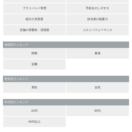
プライバシー管理
手続きのしやすさ
紹介の充実度
担当者の提案力
店舗の雰囲気・清潔度
コストパフォーマンス
地域別ランキング
関東
東海
近畿
男女別ランキング
男性
女性
年代別ランキング
20代
30代
40代以上