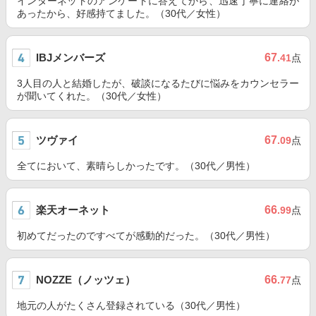
インターネットのアンケートに答えてから、迅速丁寧に連絡が
あったから、好感持てました。（30代／女性）
IBJメンバーズ
67
.41
点
3人目の人と結婚したが、破談になるたびに悩みをカウンセラー
が聞いてくれた。（30代／女性）
ツヴァイ
67
.09
点
全てにおいて、素晴らしかったです。（30代／男性）
楽天オーネット
66
.99
点
初めてだったのですべてが感動的だった。（30代／男性）
NOZZE（ノッツェ）
66
.77
点
地元の人がたくさん登録されている（30代／男性）