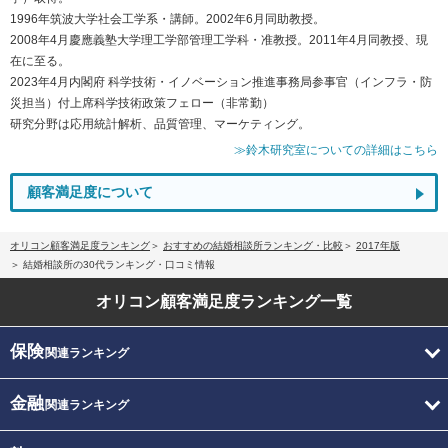
1996年筑波大学社会工学系・講師。2002年6月同助教授。
2008年4月慶應義塾大学理工学部管理工学科・准教授。2011年4月同教授、現
在に至る。
2023年4月内閣府 科学技術・イノベーション推進事務局参事官（インフラ・防
災担当）付上席科学技術政策フェロー（非常勤）
研究分野は応用統計解析、品質管理、マーケティング。
≫鈴木研究室についての詳細はこちら
顧客満足度について
オリコン顧客満足度ランキング
おすすめの結婚相談所ランキング・比較
2017年版
結婚相談所の30代ランキング・口コミ情報
オリコン顧客満足度
ランキング一覧
保険
関連ランキング
金融
関連ランキング