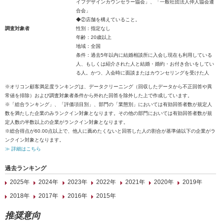
イフデザインカウンセラー協会」、「一般社団法人仲人協会連
合会」
◆②店舗を構えていること。
調査対象者
性別：指定なし
年齢：20歳以上
地域：全国
条件：過去5年以内に結婚相談所に入会し現在も利用している
人、もしくは紹介された人と結婚・婚約・お付き合いをしてい
る人。かつ、入会時に面談またはカウンセリングを受けた人
※オリコン顧客満足度ランキングは、データクリーニング（回収したデータから不正回答や異
常値を排除）および調査対象者条件から外れた回答を除外した上で作成しています。
※「総合ランキング」、「評価項目別」、部門の「業態別」においては有効回答者数が規定人
数を満たした企業のみランクイン対象となります。その他の部門においては有効回答者数が規
定人数の半数以上の企業がランクイン対象となります。
※総合得点が60.00点以上で、他人に薦めたくないと回答した人の割合が基準値以下の企業がラ
ンクイン対象となります。
≫ 詳細はこちら
過去ランキング
2025年
2024年
2023年
2022年
2021年
2020年
2019年
2018年
2017年
2016年
2015年
推奨意向