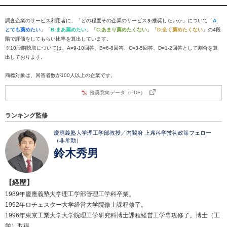
調査企業のサービス利用者に、「どの程度その企業のサービスを推奨したいか」について「
A:
とても薦めたい
」「
B:まあ薦めたい
」「
C:あまり薦めたくない
」「
D:全く薦めたくない
」の4段
階で評価をしてもらい比率を算出しています。
※10段階聴取については、A=9-10回答、B=6-8回答、C=3-5回答、D=1-2回答として割合を算
出しております。
商標対象は、回答者数が100人以上の企業です。
推奨意向データ（PDF）
ランキング監修
慶應義塾大学理工学部教授／内閣府 上席科学技術政策フェロー
（非常勤）
鈴木秀男
【経歴】
1989年慶應義塾大学理工学部管理工学科卒業。
1992年ロチェスター大学経営大学院修士課程修了。
1996年東京工業大学大学院理工学研究科博士課程経営工学専攻修了。博士（工
学）取得。