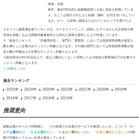
地域：全国
条件：過去5年以内に結婚相談所に入会し現在も利用している
人、もしくは紹介された人と結婚・婚約・お付き合いをしてい
る人。かつ、入会時に面談またはカウンセリングを受けた人
※オリコン顧客満足度ランキングは、データクリーニング（回収したデータから不正回答や異
常値を排除）および調査対象者条件から外れた回答を除外した上で作成しています。
※「総合ランキング」、「評価項目別」、部門の「業態別」においては有効回答者数が規定人
数を満たした企業のみランクイン対象となります。その他の部門においては有効回答者数が規
定人数の半数以上の企業がランクイン対象となります。
※総合得点が60.00点以上で、他人に薦めたくないと回答した人の割合が基準値以下の企業がラ
ンクイン対象となります。
≫ 詳細はこちら
過去ランキング
2025年
2024年
2023年
2022年
2021年
2020年
2019年
2018年
2017年
2016年
2015年
推奨意向
調査企業のサービス利用者に、「どの程度その企業のサービスを推奨したいか」について「
A:
とても薦めたい
」「
B:まあ薦めたい
」「
C:あまり薦めたくない
」「
D:全く薦めたくない
」の4段
階で評価をしてもらい比率を算出しています。