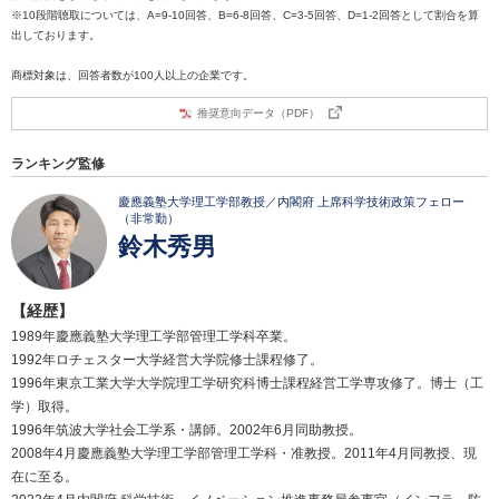
※10段階聴取については、A=9-10回答、B=6-8回答、C=3-5回答、D=1-2回答として割合を算
出しております。
商標対象は、回答者数が100人以上の企業です。
推奨意向データ（PDF）
ランキング監修
慶應義塾大学理工学部教授／内閣府 上席科学技術政策フェロー
（非常勤）
鈴木秀男
【経歴】
1989年慶應義塾大学理工学部管理工学科卒業。
1992年ロチェスター大学経営大学院修士課程修了。
1996年東京工業大学大学院理工学研究科博士課程経営工学専攻修了。博士（工
学）取得。
1996年筑波大学社会工学系・講師。2002年6月同助教授。
2008年4月慶應義塾大学理工学部管理工学科・准教授。2011年4月同教授、現
在に至る。