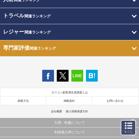
関連ランキング
トラベル
関連ランキング
レジャー
関連ランキング
専門家評価
関連ランキング
オリコン顧客満足度調査とは
調査方法
掲載規約
お問い合わせ
会社概要
個人情報保護方針
引用・転載について
もくじ
利用者の声について
当サイトで公開されている情報（文字、写真、イラスト、画像データ等）及びこれらの配置・
編集および構造などについての著作権は株式会社oricon MEに帰属しております。