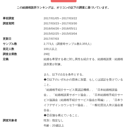
この結婚相談所ランキングは、オリコンの以下の調査に基づいています。
事前調査
2017/01/05～2017/03/22
調査期間
2017/03/23～2017/03/30
2016/04/26～2016/05/11
2015/02/25～2015/03/04
更新日
2017/07/03
サンプル数
2,773人（調査時サンプル数3,355人）
規定人数
100人以上
調査企業数
29社
定義
結婚を希望する者に対し異性を紹介する、結婚相談業・結婚相
談所業が対象。
また、以下の2点を条件とする。
◆①以下のいずれかの団体に加盟、もしくは認証を受けている
こと。
「結婚相手紹介サービス業認証機構」、「日本結婚相談協
会」、「結婚相談業サポート協会」、「日本結婚相手紹介サー
ビス協議会（結婚相手紹介サービス協会が再編）」、「日本ラ
イフデザインカウンセラー協会」、「一般社団法人仲人協会連
合会」
◆②店舗を構えていること。
調査対象者
性別：指定なし
年齢：20歳以上