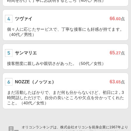
時間をかけて丁寧にお説明するところ（40代／男性）
ツヴァイ
66
.60
点
個々人に応じたサービスで、丁寧な接客にも好感が持てます。
（40代／男性）
サンマリエ
65
.27
点
接客態度に親しみや親切さがあった。（50代／女性）
NOZZE（ノッツェ）
63
.65
点
まだ活動したばかりで、まだ何も分からないけど、初日に2，3
時間話しただけで、自分の良いところや欠点を分かってくれた
こと。（40代／女性）
オリコンランキングは、株式会社オリコンを前身企業に1967年より