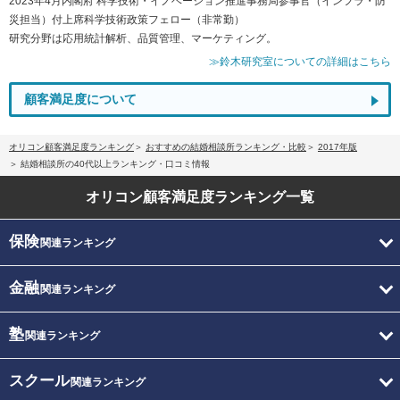
2023年4月内閣府 科学技術・イノベーション推進事務局参事官（インフラ・防
災担当）付上席科学技術政策フェロー（非常勤）
研究分野は応用統計解析、品質管理、マーケティング。
≫鈴木研究室についての詳細はこちら
顧客満足度について
オリコン顧客満足度ランキング
おすすめの結婚相談所ランキング・比較
2017年版
結婚相談所の40代以上ランキング・口コミ情報
オリコン顧客満足度
ランキング一覧
保険
関連ランキング
金融
関連ランキング
塾
関連ランキング
スクール
関連ランキング