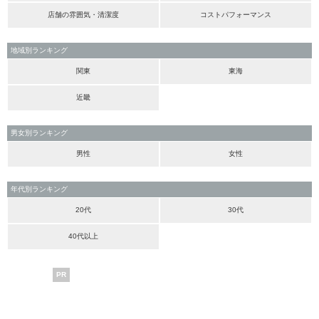
店舗の雰囲気・清潔度
コストパフォーマンス
地域別ランキング
関東
東海
近畿
男女別ランキング
男性
女性
年代別ランキング
20代
30代
40代以上
PR