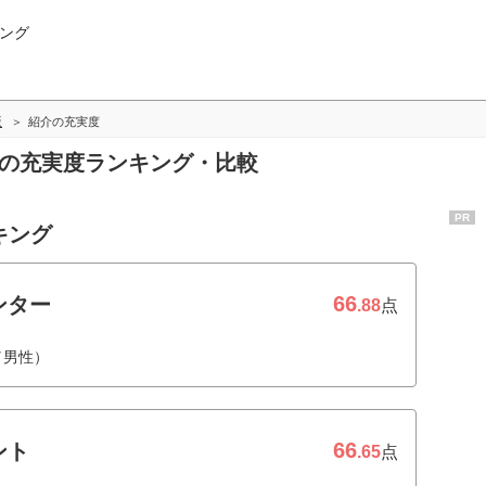
ング
版
紹介の充実度
介の充実度ランキング・比較
PR
キング
66
ンター
.88
点
／男性）
66
ント
.65
点