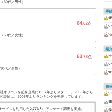
（30代／男性）
手
I
64
.62
点
（50代／女性）
紹
63
.78
点
30代／男性）
I
担
オリコンを前身企業に1967年よりスタート。2006年から
相談所は、2006年よりランキングを発表しています。
I
サービスを利用した
2,773
人にアンケート調査を実施。