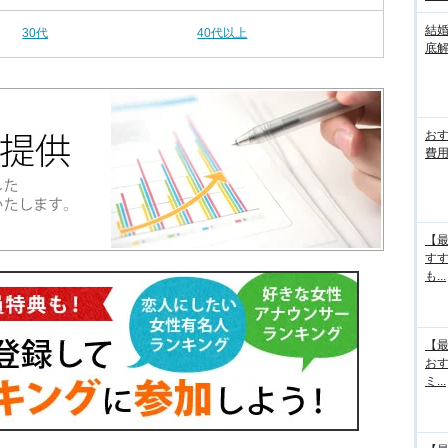
結
30代
40代以上
底
お
費用
【最
す
も...
【最
お
ミ...