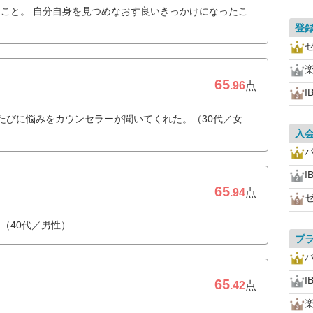
こと。 自分自身を見つめなおす良いきっかけになったこ
登
65
.96
点
I
たびに悩みをカウンセラーが聞いてくれた。（30代／女
入
I
65
.94
点
（40代／男性）
プ
I
65
.42
点