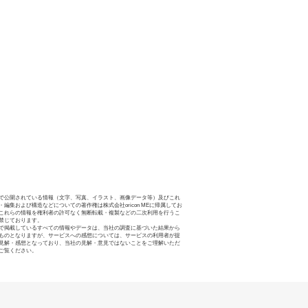
で公開されている情報（文字、写真、イラスト、画像データ等）及びこれ
・編集および構造などについての著作権は株式会社oricon MEに帰属してお
これらの情報を権利者の許可なく無断転載・複製などの二次利用を行うこ
禁じております。
で掲載しているすべての情報やデータは、当社の調査に基づいた結果から
ものとなりますが、サービスへの感想については、サービスの利用者が提
見解・感想となっており、当社の見解・意見ではないことをご理解いただ
ご覧ください。