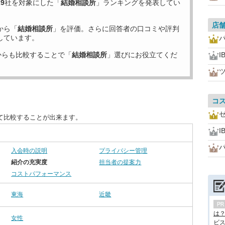
29
社を対象にした「
結婚相談所
」ランキングを発表してい
店
から「
結婚相談所
」を評価。さらに回答者の口コミや評判
しています。
からも比較することで「
結婚相談所
」選びにお役立てくだ
I
コ
て比較することが出来ます。
I
入会時の説明
プライバシー管理
紹介の充実度
担当者の提案力
コストパフォーマンス
東海
近畿
は
女性
ビス.