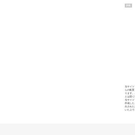
PR
当サイト
らの配置
ります。
とは固く
当サイト
作成した
出された
いた上で