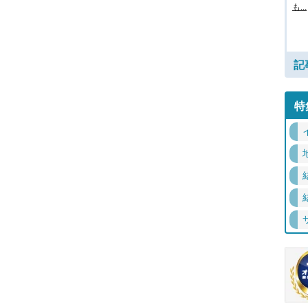
も...
記
特