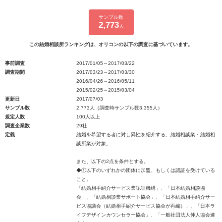
サンプル数
2,773
人
この結婚相談所ランキングは、オリコンの以下の調査に基づいています。
事前調査
2017/01/05～2017/03/22
調査期間
2017/03/23～2017/03/30
2016/04/26～2016/05/11
2015/02/25～2015/03/04
更新日
2017/07/03
サンプル数
2,773人（調査時サンプル数3,355人）
規定人数
100人以上
調査企業数
29社
定義
結婚を希望する者に対し異性を紹介する、結婚相談業・結婚相
談所業が対象。
また、以下の2点を条件とする。
◆①以下のいずれかの団体に加盟、もしくは認証を受けている
こと。
「結婚相手紹介サービス業認証機構」、「日本結婚相談協
会」、「結婚相談業サポート協会」、「日本結婚相手紹介サー
ビス協議会（結婚相手紹介サービス協会が再編）」、「日本ラ
イフデザインカウンセラー協会」、「一般社団法人仲人協会連