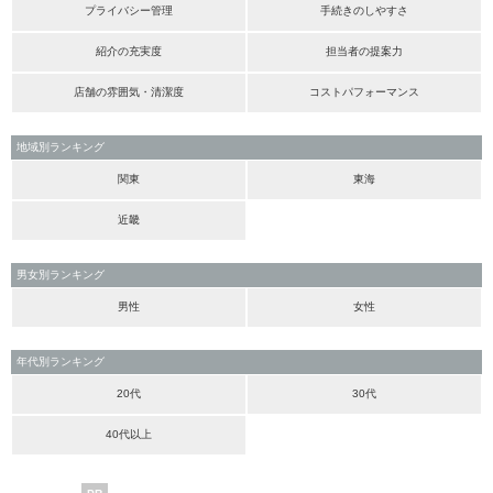
プライバシー管理
手続きのしやすさ
紹介の充実度
担当者の提案力
店舗の雰囲気・清潔度
コストパフォーマンス
地域別ランキング
関東
東海
近畿
男女別ランキング
男性
女性
年代別ランキング
20代
30代
40代以上