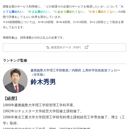
調査企業のサービス利用者に、「どの程度その企業のサービスを推奨したいか」について「
A:
とても薦めたい
」「
B:まあ薦めたい
」「
C:あまり薦めたくない
」「
D:全く薦めたくない
」の4段
階で評価をしてもらい比率を算出しています。
※10段階聴取については、A=9-10回答、B=6-8回答、C=3-5回答、D=1-2回答として割合を算
出しております。
商標対象は、回答者数が100人以上の企業です。
推奨意向データ（PDF）
ランキング監修
慶應義塾大学理工学部教授／内閣府 上席科学技術政策フェロー
（非常勤）
鈴木秀男
【経歴】
1989年慶應義塾大学理工学部管理工学科卒業。
1992年ロチェスター大学経営大学院修士課程修了。
1996年東京工業大学大学院理工学研究科博士課程経営工学専攻修了。博士（工
学）取得。