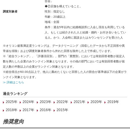
合会」
◆②店舗を構えていること。
調査対象者
性別：指定なし
年齢：20歳以上
地域：全国
条件：過去5年以内に結婚相談所に入会し現在も利用している
人、もしくは紹介された人と結婚・婚約・お付き合いをしてい
る人。かつ、入会時に面談またはカウンセリングを受けた人
※オリコン顧客満足度ランキングは、データクリーニング（回収したデータから不正回答や異
常値を排除）および調査対象者条件から外れた回答を除外した上で作成しています。
※「総合ランキング」、「評価項目別」、部門の「業態別」においては有効回答者数が規定人
数を満たした企業のみランクイン対象となります。その他の部門においては有効回答者数が規
定人数の半数以上の企業がランクイン対象となります。
※総合得点が60.00点以上で、他人に薦めたくないと回答した人の割合が基準値以下の企業がラ
ンクイン対象となります。
≫ 詳細はこちら
過去ランキング
2025年
2024年
2023年
2022年
2021年
2020年
2019年
2018年
2017年
2016年
2015年
推奨意向