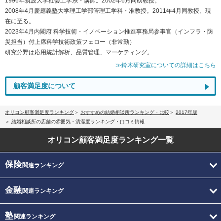
1996年筑波大学社会工学系・講師。2002年6月同助教授。
2008年4月慶應義塾大学理工学部管理工学科・准教授。2011年4月同教授、現
在に至る。
2023年4月内閣府 科学技術・イノベーション推進事務局参事官（インフラ・防
災担当）付上席科学技術政策フェロー（非常勤）
研究分野は応用統計解析、品質管理、マーケティング。
≫鈴木研究室についての詳細はこちら
顧客満足度について
オリコン顧客満足度ランキング
おすすめの結婚相談所ランキング・比較
2017年版
結婚相談所の店舗の雰囲気・清潔度ランキング・口コミ情報
オリコン顧客満足度
ランキング一覧
保険
関連ランキング
金融
関連ランキング
塾
関連ランキング