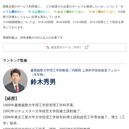
調査企業のサービス利用者に、「どの程度その企業のサービスを推奨したいか」について「
A:
とても薦めたい
」「
B:まあ薦めたい
」「
C:あまり薦めたくない
」「
D:全く薦めたくない
」の4段
階で評価をしてもらい比率を算出しています。
※10段階聴取については、A=9-10回答、B=6-8回答、C=3-5回答、D=1-2回答として割合を算
出しております。
商標対象は、回答者数が100人以上の企業です。
推奨意向データ（PDF）
ランキング監修
慶應義塾大学理工学部教授／内閣府 上席科学技術政策フェロー
（非常勤）
鈴木秀男
【経歴】
1989年慶應義塾大学理工学部管理工学科卒業。
1992年ロチェスター大学経営大学院修士課程修了。
1996年東京工業大学大学院理工学研究科博士課程経営工学専攻修了。博士（工
学）取得。