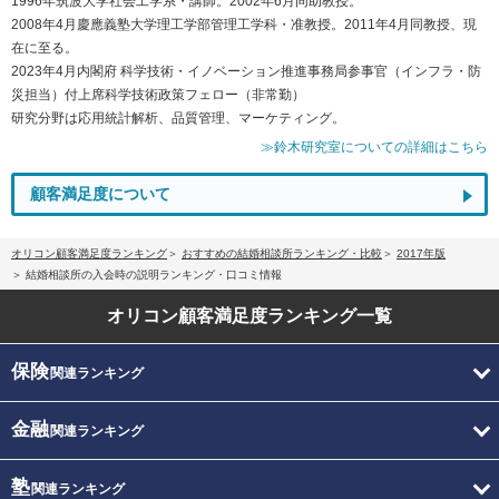
1996年筑波大学社会工学系・講師。2002年6月同助教授。
2008年4月慶應義塾大学理工学部管理工学科・准教授。2011年4月同教授、現
在に至る。
2023年4月内閣府 科学技術・イノベーション推進事務局参事官（インフラ・防
災担当）付上席科学技術政策フェロー（非常勤）
研究分野は応用統計解析、品質管理、マーケティング。
≫鈴木研究室についての詳細はこちら
顧客満足度について
オリコン顧客満足度ランキング
おすすめの結婚相談所ランキング・比較
2017年版
結婚相談所の入会時の説明ランキング・口コミ情報
オリコン顧客満足度
ランキング一覧
保険
関連ランキング
金融
関連ランキング
塾
関連ランキング