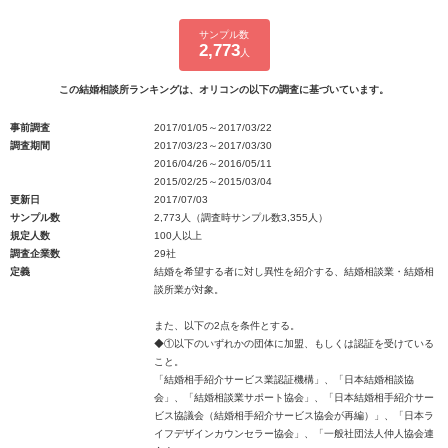
サンプル数
2,773
人
この結婚相談所ランキングは、オリコンの以下の調査に基づいています。
事前調査
2017/01/05～2017/03/22
調査期間
2017/03/23～2017/03/30
2016/04/26～2016/05/11
2015/02/25～2015/03/04
更新日
2017/07/03
サンプル数
2,773人（調査時サンプル数3,355人）
規定人数
100人以上
調査企業数
29社
定義
結婚を希望する者に対し異性を紹介する、結婚相談業・結婚相
談所業が対象。
また、以下の2点を条件とする。
◆①以下のいずれかの団体に加盟、もしくは認証を受けている
こと。
「結婚相手紹介サービス業認証機構」、「日本結婚相談協
会」、「結婚相談業サポート協会」、「日本結婚相手紹介サー
ビス協議会（結婚相手紹介サービス協会が再編）」、「日本ラ
イフデザインカウンセラー協会」、「一般社団法人仲人協会連