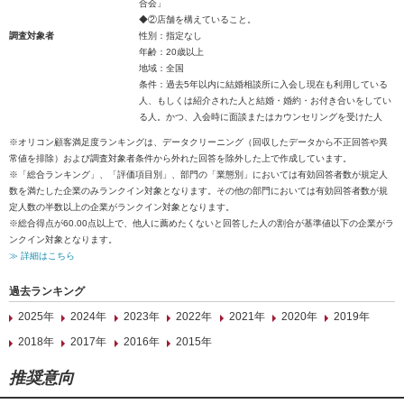
合会」
◆②店舗を構えていること。
調査対象者
性別：指定なし
年齢：20歳以上
地域：全国
条件：過去5年以内に結婚相談所に入会し現在も利用している
人、もしくは紹介された人と結婚・婚約・お付き合いをしてい
る人。かつ、入会時に面談またはカウンセリングを受けた人
※オリコン顧客満足度ランキングは、データクリーニング（回収したデータから不正回答や異
常値を排除）および調査対象者条件から外れた回答を除外した上で作成しています。
※「総合ランキング」、「評価項目別」、部門の「業態別」においては有効回答者数が規定人
数を満たした企業のみランクイン対象となります。その他の部門においては有効回答者数が規
定人数の半数以上の企業がランクイン対象となります。
※総合得点が60.00点以上で、他人に薦めたくないと回答した人の割合が基準値以下の企業がラ
ンクイン対象となります。
≫ 詳細はこちら
過去ランキング
2025年
2024年
2023年
2022年
2021年
2020年
2019年
2018年
2017年
2016年
2015年
推奨意向