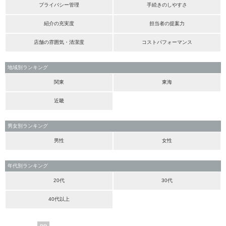
プライバシー管理
手続きのしやすさ
紹介の充実度
担当者の提案力
店舗の雰囲気・清潔度
コストパフォーマンス
地域別ランキング
関東
東海
近畿
男女別ランキング
男性
女性
年代別ランキング
20代
30代
40代以上