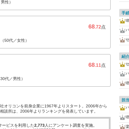
／男性）
手
I
68
.72
点
（50代／女性）
紹
68
.11
点
30代／男性）
I
担
オリコンを前身企業に1967年よりスタート。2006年から
相談所は、2006年よりランキングを発表しています。
I
サービスを利用した
2,773
人にアンケート調査を実施。