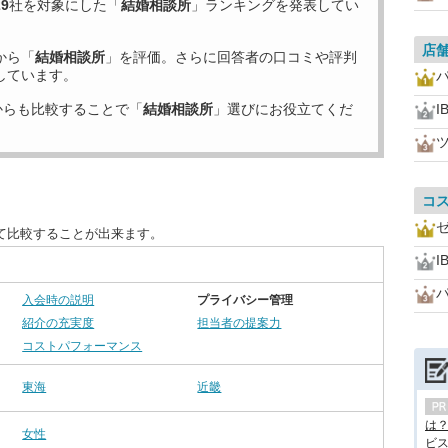
29
社を対象にした「
結婚相談所
」ランキングを発表してい
店
から「
結婚相談所
」を評価。さらに回答者の口コミや評判
しています。
からも比較することで「
結婚相談所
」選びにお役立てくだ
I
コ
て比較することが出来ます。
I
入会時の説明
プライバシー管理
紹介の充実度
担当者の提案力
コストパフォーマンス
東海
近畿
は
女性
ビス.