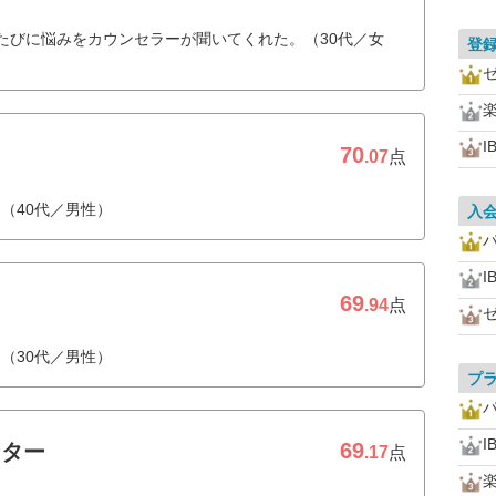
たびに悩みをカウンセラーが聞いてくれた。（30代／女
登
I
70
.07
点
（40代／男性）
入
I
69
.94
点
（30代／男性）
プ
I
69
ンター
.17
点