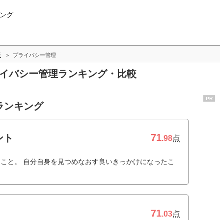
ング
版
プライバシー管理
ライバシー管理ランキング・比較
PR
ランキング
71
ント
.98
点
こと。 自分自身を見つめなおす良いきっかけになったこ
71
.03
点