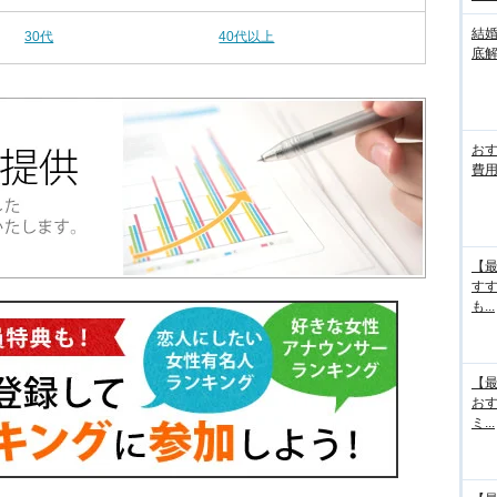
結
30代
40代以上
底
お
費用
【最
す
も...
【最
お
ミ...