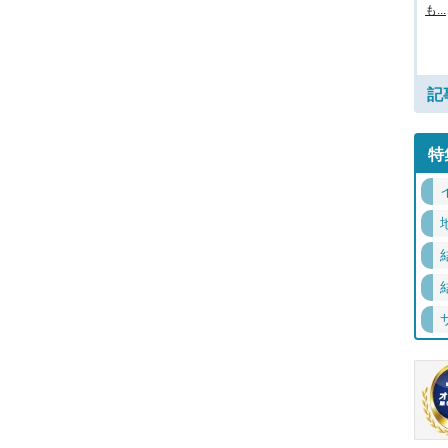
も...
記
特