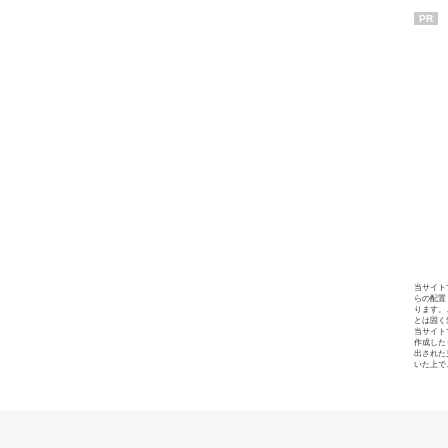
PR
当サイト
らの配置
ります。
とは固く
当サイト
作成した
出された
いた上で