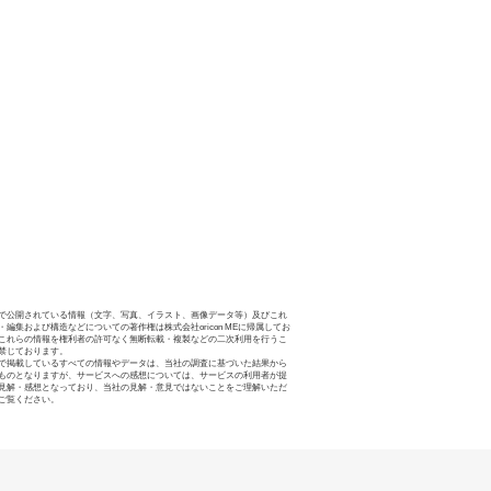
で公開されている情報（文字、写真、イラスト、画像データ等）及びこれ
・編集および構造などについての著作権は株式会社oricon MEに帰属してお
これらの情報を権利者の許可なく無断転載・複製などの二次利用を行うこ
禁じております。
で掲載しているすべての情報やデータは、当社の調査に基づいた結果から
ものとなりますが、サービスへの感想については、サービスの利用者が提
見解・感想となっており、当社の見解・意見ではないことをご理解いただ
ご覧ください。