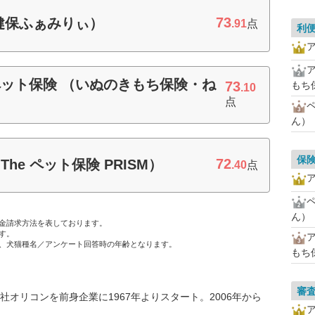
73
健保ふぁみりぃ）
.91
点
利
ット保険 （いぬのきもち保険・ね
73
もち
.10
点
ん）
保
72
e ペット保険 PRISM）
.40
点
ん）
金請求方法を表しております。
す。
、犬猫種名／アンケート回答時の年齢となります。
もち
審
オリコンを前身企業に1967年よりスタート。2006年から