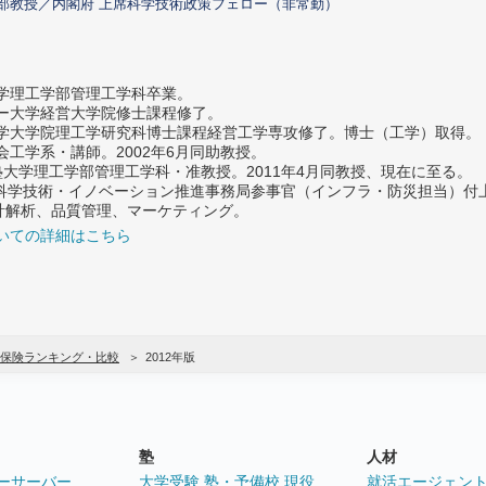
部教授／内閣府 上席科学技術政策フェロー（非常勤）
大学理工学部管理工学科卒業。
ター大学経営大学院修士課程修了。
大学大学院理工学研究科博士課程経営工学専攻修了。博士（工学）取得。
社会工学系・講師。2002年6月同助教授。
義塾大学理工学部管理工学科・准教授。2011年4月同教授、現在に至る。
府 科学技術・イノベーション推進事務局参事官（インフラ・防災担当）
計解析、品質管理、マーケティング。
いての詳細はこちら
保険ランキング・比較
2012年版
塾
人材
ーサーバー
大学受験 塾・予備校 現役
就活エージェン