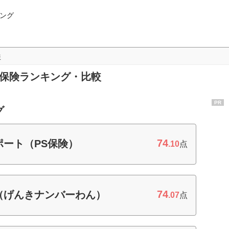
ング
版
ト保険ランキング・比較
PR
グ
74
ート（PS保険）
.10
点
74
（げんきナンバーわん）
.07
点