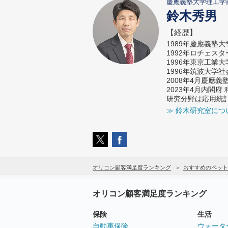
慶應義塾大学理工学
鈴木秀男
【経歴】
1989年慶應義塾
1992年ロチェス
1996年東京工業
1996年筑波大学
2008年4月慶應
2023年4月内閣
研究分野は応用統
≫ 鈴木研究室につ
オリコン顧客満足度ランキング
おすすめのペット
オリコン顧客満足度ランキング
保険
生活
自動車保険
ウォータ