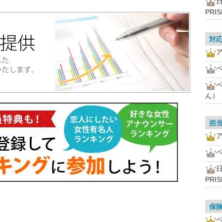
PRI
対
ん）
担
PRI
保