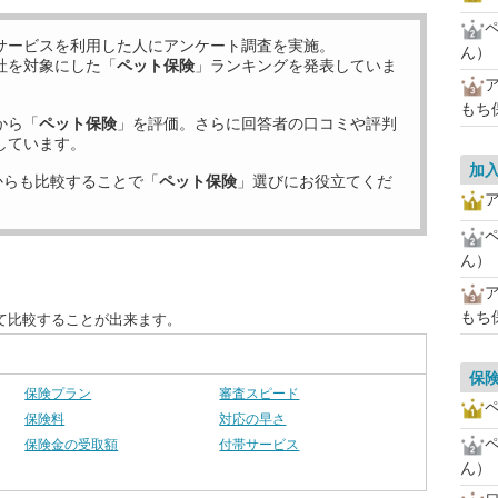
サービスを利用した
人にアンケート調査を実施。
ん）
社を対象にした「
ペット保険
」ランキングを発表していま
もち
から「
ペット保険
」を評価。さらに回答者の口コミや評判
しています。
加
からも比較することで「
ペット保険
」選びにお役立てくだ
ん）
もち
て比較することが出来ます。
保
保険プラン
審査スピード
保険料
対応の早さ
保険金の受取額
付帯サービス
ん）