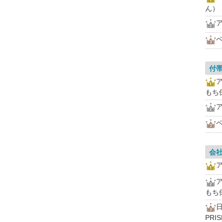
ん）
付
もち
会
もち
PRI