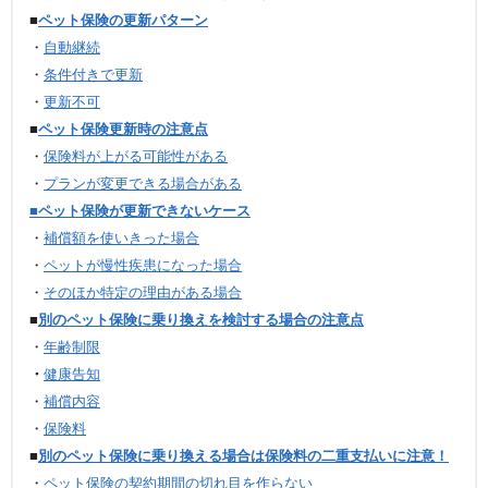
■
ペット保険の更新パターン
・
自動継続
・
条件付きで更新
・
更新不可
■
ペット保険更新時の注意点
・
保険料が上がる可能性がある
・
プランが変更できる場合がある
■ペット保険が更新できないケース
・
補償額を使いきった場合
・
ペットが慢性疾患になった場合
・
そのほか特定の理由がある場合
■
別のペット保険に乗り換えを検討する場合の注意点
・
年齢制限
・
健康告知
・
補償内容
・
保険料
■
別のペット保険に乗り換える場合は保険料の二重支払いに注意！
・
ペット保険の契約期間の切れ目を作らない