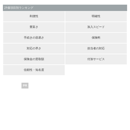
評価項目別ランキング
利便性
明確性
豊富さ
加入スピード
手続きの容易さ
保険料
対応の早さ
担当者の対応
保険金の受取額
付加サービス
信頼性・知名度
PR