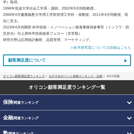
学）取得。
1996年筑波大学社会工学系・講師。2002年6月同助教授。
2008年4月慶應義塾大学理工学部管理工学科・准教授。2011年4月同教授、現
在に至る。
2023年4月内閣府 科学技術・イノベーション推進事務局参事官（インフラ・防
災担当）付上席科学技術政策フェロー（非常勤）
研究分野は応用統計解析、品質管理、マーケティング。
≫鈴木研究室についての詳細はこちら
顧客満足度について
オリコン顧客満足度ランキング
おすすめのペット保険ランキング・比較
2011年版
オリコン顧客満足度
ランキング一覧
保険
関連ランキング
金融
関連ランキング
塾
関連ランキング