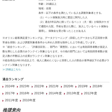
年齢：20歳以上
地域：全国
条件：以下の条件を満たしている人を調査対象者とする。
（1）ペット保険加入時に選定に関与した人
（2）過去5年以内に飼っているペット（犬・猫）が病気やケガ
で通院や入院、手術を受けた際に、加入しているペット保険を
適用し、保険金を受け取ったことがある人
※オリコン顧客満足度ランキングは、データクリーニング（回収したデータから不正回答や異
常値を排除）および調査対象者条件から外れた回答を除外した上で作成しています。
※「総合ランキング」、「評価項目別」、部門の「業態別」においては有効回答者数が規定人
数を満たした企業のみランクイン対象となります。その他の部門においては有効回答者数が規
定人数の半数以上の企業がランクイン対象となります。
※総合得点が60.00点以上で、他人に薦めたくないと回答した人の割合が基準値以下の企業がラ
ンクイン対象となります。
≫ 詳細はこちら
過去ランキング
2024年
2023年
2022年
2021年
2020年
2019年
2018年
2017年
2016年
2015年
2014年度
2013年度
2012年度
2011年度
2010年度
推奨意向