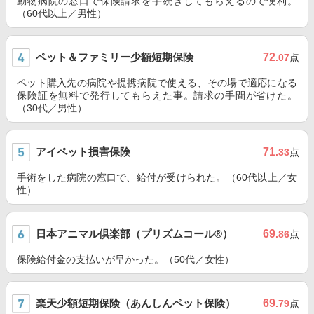
動物病院の窓口で保険請求を手続きしてもらえるので便利。
（60代以上／男性）
ペット＆ファミリー少額短期保険
72
.07
点
ペット購入先の病院や提携病院で使える、その場で適応になる
保険証を無料で発行してもらえた事。請求の手間が省けた。
（30代／男性）
アイペット損害保険
71
.33
点
手術をした病院の窓口で、給付が受けられた。（60代以上／女
性）
日本アニマル倶楽部（プリズムコール®）
69
.86
点
保険給付金の支払いが早かった。（50代／女性）
楽天少額短期保険（あんしんペット保険）
69
.79
点