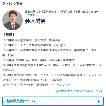
ランキング監修
慶應義塾大学理工学部教授／内閣府 上席科学技術政策フェロー
（非常勤）
鈴木秀男
【経歴】
1989年慶應義塾大学理工学部管理工学科卒業。
1992年ロチェスター大学経営大学院修士課程修了。
1996年東京工業大学大学院理工学研究科博士課程経営工学専攻修了。博士（工
学）取得。
1996年筑波大学社会工学系・講師。2002年6月同助教授。
2008年4月慶應義塾大学理工学部管理工学科・准教授。2011年4月同教授、現
在に至る。
2023年4月内閣府 科学技術・イノベーション推進事務局参事官（インフラ・防
災担当）付上席科学技術政策フェロー（非常勤）
研究分野は応用統計解析、品質管理、マーケティング。
≫鈴木研究室についての詳細はこちら
顧客満足度について