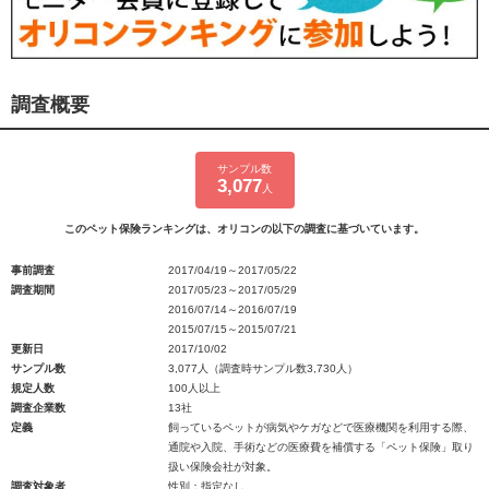
調査概要
サンプル数
3,077
人
このペット保険ランキングは、オリコンの以下の調査に基づいています。
事前調査
2017/04/19～2017/05/22
調査期間
2017/05/23～2017/05/29
2016/07/14～2016/07/19
2015/07/15～2015/07/21
更新日
2017/10/02
サンプル数
3,077人（調査時サンプル数3,730人）
規定人数
100人以上
調査企業数
13社
定義
飼っているペットが病気やケガなどで医療機関を利用する際、
通院や入院、手術などの医療費を補償する「ペット保険」取り
扱い保険会社が対象。
調査対象者
性別：指定なし