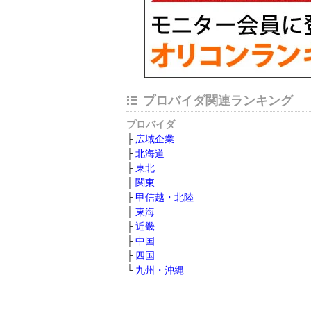
プロバイダ関連ランキング
プロバイダ
広域企業
北海道
東北
関東
甲信越・北陸
東海
近畿
中国
四国
九州・沖縄