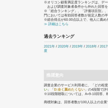
※オリコン顧客満足度ランキングは、デー
および調査対象者条件から外れた回答を
※「総合ランキング」、「評価項目別」、
門においては有効回答者数が規定人数の半
※総合得点が60.00点以上で、他人に
≫ 詳細はこちら
過去ランキング
2021年
/
2020年
/
2019年
/
2018年
/
201
度
推奨意向
調査企業のサービス利用者に、「どの程度
い
」「
D:全く薦めたくない
」の4段階で評
※10段階聴取については、A=9-10回答、
商標対象は、回答者数が100人以上の企業