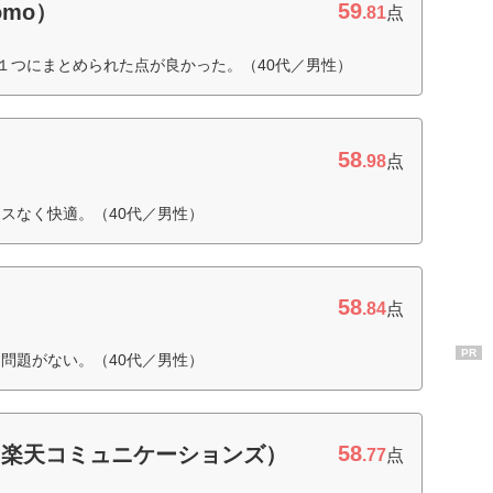
59
omo）
.81
点
を１つにまとめられた点が良かった。（40代／男性）
58
.98
点
スなく快適。（40代／男性）
58
.84
点
PR
問題がない。（40代／男性）
58
（楽天コミュニケーションズ）
.77
点