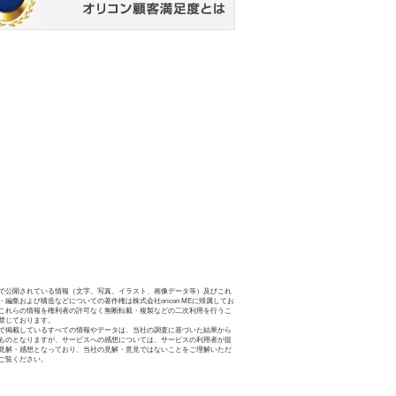
で公開されている情報（文字、写真、イラスト、画像データ等）及びこれ
・編集および構造などについての著作権は株式会社oricon MEに帰属してお
これらの情報を権利者の許可なく無断転載・複製などの二次利用を行うこ
禁じております。
で掲載しているすべての情報やデータは、当社の調査に基づいた結果から
ものとなりますが、サービスへの感想については、サービスの利用者が提
見解・感想となっており、当社の見解・意見ではないことをご理解いただ
ご覧ください。