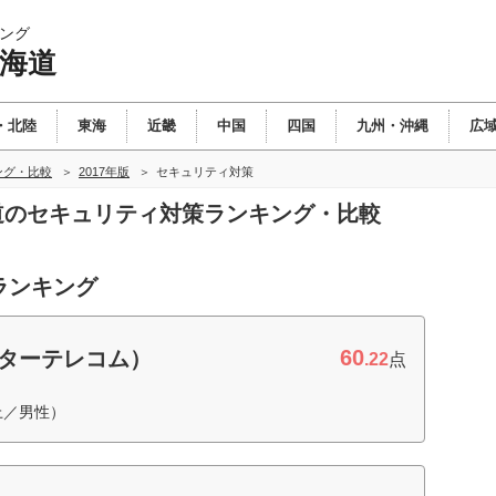
ング
北海道
・北陸
東海
近畿
中国
四国
九州・沖縄
広
ング・比較
2017年版
セキュリティ対策
海道のセキュリティ対策ランキング・比較
ランキング
60
ュピターテレコム）
.22
点
上／男性）