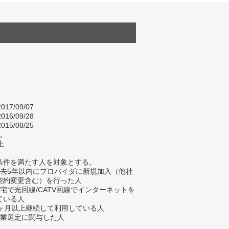
017/09/07
016/09/28
015/08/25
し
上
条件を満たす人を対象とする。
過去5年以内にプロバイダに新規加入（他社
契約変更含む）を行った人
自宅で光回線/CATV回線でインターネットを
ている人
3ヶ月以上継続して利用している人
企業選定に関与した人