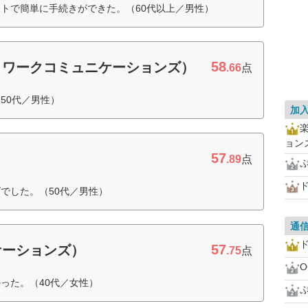
トで簡単に手続きができた。（60代以上／男性）
58
ットワークコミュニケーションズ）
.66
点
50代／男性）
加
ョン
57
.89
点
ド
でした。（50代／男性）
通
ド
57
ケーションズ）
.75
点
った。（40代／女性）