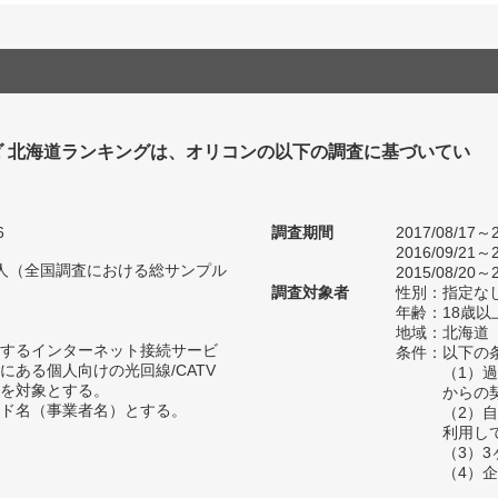
ダ 北海道ランキングは、オリコンの以下の調査に基づいてい
6
調査期間
2017/08/17～2
2016/09/21～2
30人（全国調査における総サンプル
2015/08/20～2
調査対象者
性別：指定な
年齢：18歳以
地域：北海道
するインターネット接続サービ
条件：以下の
にある個人向けの光回線/CATV
（1）
を対象とする。
からの
ド名（事業者名）とする。
（2）
利用し
（3）
（4）