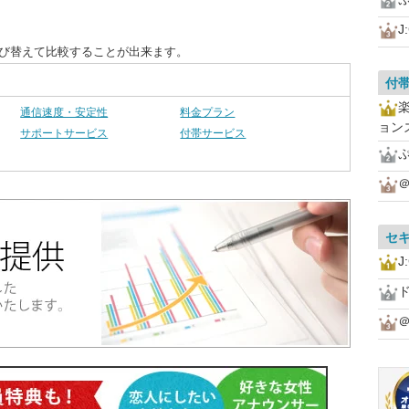
J
並び替えて比較することが出来ます。
付
通信速度・安定性
料金プラン
ョン
サポートサービス
付帯サービス
＠
セ
J
ド
＠