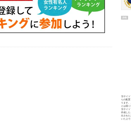
PR
当サイト
らの配置
ります。
とは固く
当サイト
作成した
出された
いた上で