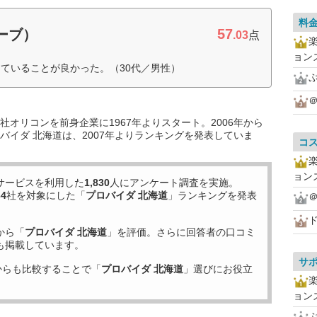
料
57
ローブ）
.03
点
ョン
ていることが良かった。（30代／男性）
＠
オリコンを前身企業に1967年よりスタート。2006年から
バイダ 北海道は、2007年よりランキングを発表していま
コ
ョン
サービスを利用した
1,830
人にアンケート調査を実施。
34
社を対象にした「
プロバイダ 北海道
」ランキングを発表
＠
ド
から「
プロバイダ 北海道
」を評価。さらに回答者の口コミ
も掲載しています。
サ
からも比較することで「
プロバイダ 北海道
」選びにお役立
ョン