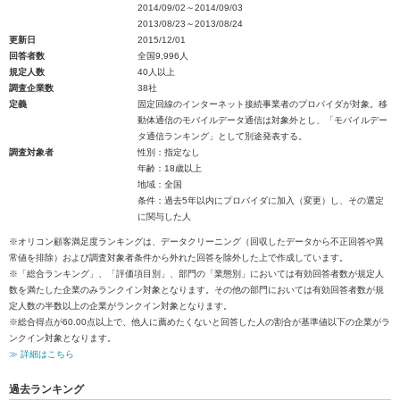
2014/09/02～2014/09/03
2013/08/23～2013/08/24
更新日
2015/12/01
回答者数
全国9,996人
規定人数
40人以上
調査企業数
38社
定義
固定回線のインターネット接続事業者のプロバイダが対象。移
動体通信のモバイルデータ通信は対象外とし、「モバイルデー
タ通信ランキング」として別途発表する。
調査対象者
性別：指定なし
年齢：18歳以上
地域：全国
条件：過去5年以内にプロバイダに加入（変更）し、その選定
に関与した人
※オリコン顧客満足度ランキングは、データクリーニング（回収したデータから不正回答や異
常値を排除）および調査対象者条件から外れた回答を除外した上で作成しています。
※「総合ランキング」、「評価項目別」、部門の「業態別」においては有効回答者数が規定人
数を満たした企業のみランクイン対象となります。その他の部門においては有効回答者数が規
定人数の半数以上の企業がランクイン対象となります。
※総合得点が60.00点以上で、他人に薦めたくないと回答した人の割合が基準値以下の企業がラ
ンクイン対象となります。
≫ 詳細はこちら
過去ランキング