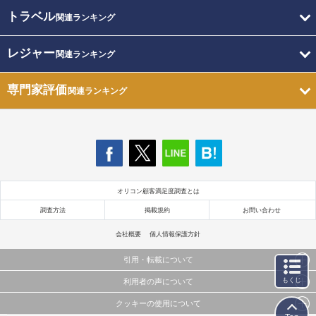
トラベル
関連ランキング
レジャー
関連ランキング
専門家評価
関連ランキング
オリコン顧客満足度調査とは
調査方法
掲載規約
お問い合わせ
会社概要
個人情報保護方針
引用・転載について
もくじ
利用者の声について
当サイトで公開されている情報（文字、写真、イラスト、画像データ等）及びこれらの配置・
編集および構造などについての著作権は株式会社oricon MEに帰属しております。
クッキーの使用について
当サイトに掲載している内容はすべてサービスの利用者が提出された見解・感想です。
これらの情報を権利者の許可なく無断転載・複製などの二次利用を行うことは固く禁じており