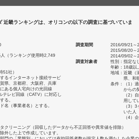
ダ 近畿ランキングは、オリコンの以下の調査に基づいていま
0
調査期間
2016/09/21～2
2015/08/20～2
35人（ランキング使用時2,749
2014/09/02～2
調査対象者
性別：指定な
年齢：18歳以
時51社）
地域：近畿（
するインターネット接続サービ
県、和
賀県、京都府、大阪府、兵庫
条件：（1）
にある個人宅向けの光回線
からの
ルテレビ回線（CATV）に対応し
（2）
する。
用して
ド名（事業者名）とする。
（3）
いた人
（4）
タクリーニング（回収したデータから不正回答や異常値を排除）
除外した上で作成しています。
部門の「業態別」においては有効回答者数が規定人数を満たした企業の