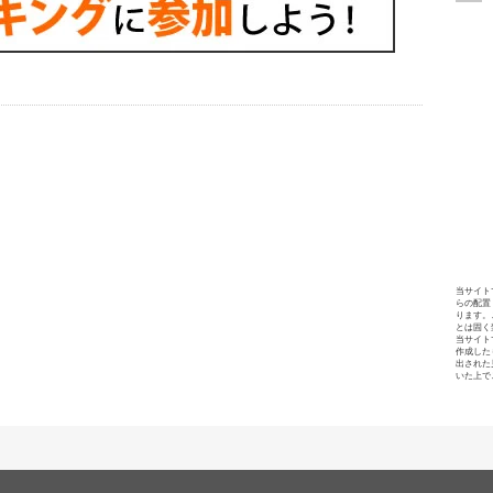
当サイト
らの配置
ります。
とは固く
当サイト
作成した
出された
いた上で