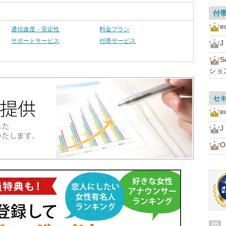
付
通信速度・安定性
料金プラン
サポートサービス
付帯サービス
J
ショ
セ
J
PR