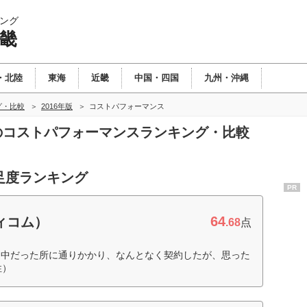
ング
近畿
・北陸
東海
近畿
中国・四国
九州・沖縄
グ・比較
2016年版
コストパフォーマンス
畿のコストパフォーマンスランキング・比較
足度ランキング
PR
64
ィコム）
.68
点
ト中だった所に通りかかり、なんとなく契約したが、思った
性）