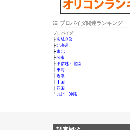
プロバイダ関連ランキング
プロバイダ
広域企業
北海道
東北
関東
甲信越・北陸
東海
近畿
中国
四国
九州・沖縄
調査概要