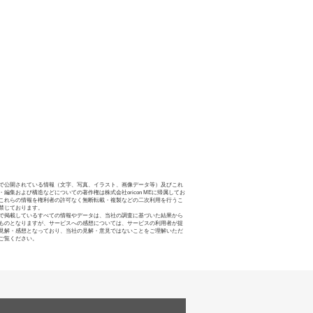
で公開されている情報（文字、写真、イラスト、画像データ等）及びこれ
・編集および構造などについての著作権は株式会社oricon MEに帰属してお
これらの情報を権利者の許可なく無断転載・複製などの二次利用を行うこ
禁じております。
で掲載しているすべての情報やデータは、当社の調査に基づいた結果から
ものとなりますが、サービスへの感想については、サービスの利用者が提
見解・感想となっており、当社の見解・意見ではないことをご理解いただ
ご覧ください。