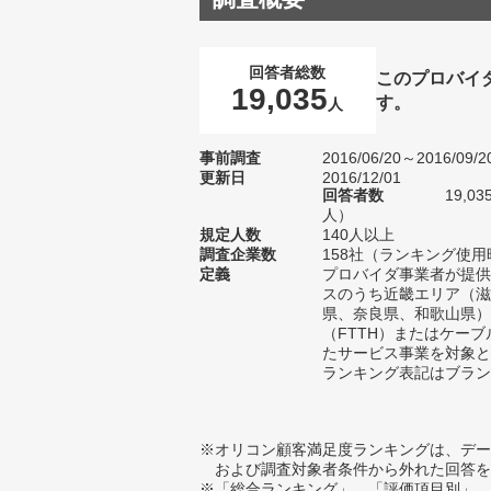
回答者総数
このプロバイ
19,035
す。
人
事前調査
2016/06/20～2016/09/2
更新日
2016/12/01
回答者数
19,0
人）
規定人数
140人以上
調査企業数
158社（ランキング使用
定義
プロバイダ事業者が提供
スのうち近畿エリア（滋
県、奈良県、和歌山県）
（FTTH）またはケーブ
たサービス事業を対象と
ランキング表記はブラン
※オリコン顧客満足度ランキングは、デー
および調査対象者条件から外れた回答を
※「総合ランキング」、「評価項目別」、