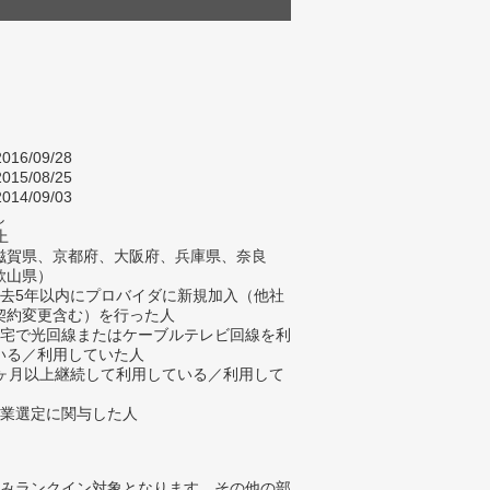
016/09/28
015/08/25
014/09/03
し
上
滋賀県、京都府、大阪府、兵庫県、奈良
歌山県）
過去5年以内にプロバイダに新規加入（他社
契約変更含む）を行った人
自宅で光回線またはケーブルテレビ回線を利
いる／利用していた人
3ヶ月以上継続して利用している／利用して
企業選定に関与した人
みランクイン対象となります。その他の部