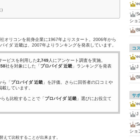
性）
ショ
B
オリコンを前身企業に1967年よりスタート。2006年から
バイダ 近畿は、2007年よりランキングを発表しています。
コ
サービスを利用した
2,749
人にアンケート調査を実施。
158
社を対象にした「
プロバイダ 近畿
」ランキングを発表
J
B
から「
プロバイダ 近畿
」を評価。さらに回答者の口コミや
掲載しています。
サ
からも比較することで「
プロバイダ 近畿
」選びにお役立て
J
ショ
び替えて比較することが出来ます。