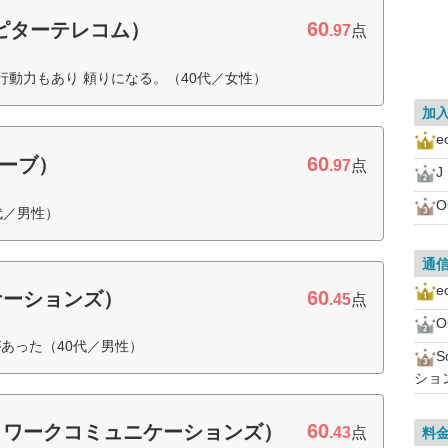
60
ュピターテレコム）
.97
点
行動力もあり 頼りになる。（40代／女性）
加
60
ローブ）
.97
点
J
代／男性）
通
60
ケーションズ）
.45
点
あった（40代／男性）
ショ
60
ットワークコミュニケーションズ）
.43
点
料