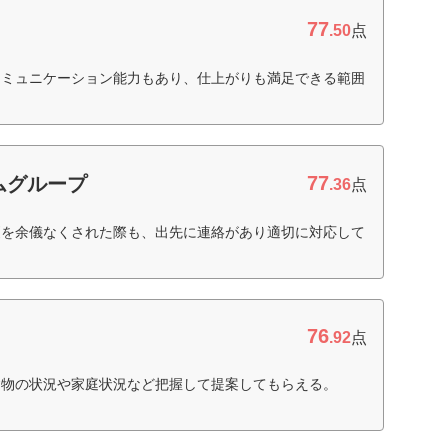
77
.50
点
コミュニケーション能力もあり、仕上がりも満足できる範囲
）
77
ムグループ
.36
点
更を余儀なくされた際も、出先に連絡があり適切に対応して
76
.92
点
建物の状況や家庭状況など把握して提案してもらえる。