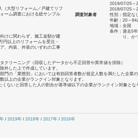
2019/07/25～2
50人（大型リフォーム／戸建てリフ
2018/07/25～2
ォーム調査における総サンプル
調査対象者
性別：指定な
年齢：20～84
地域：全国
条件：過去5
向けに関わらず、施工金額が建
り、か
0万円以上のリフォームを受注・
ア、内装、外装のいずれの工事
タクリーニング（回収したデータから不正回答や異常値を排除）
除外した上で作成しています。
部門の「業態別」においては有効回答者数が規定人数を満たした企業の
数以上の企業がランクイン対象となります。
薦めたくないと回答した人の割合が基準値以下の企業がランクイン対象とな
0年
/
2019年
/
2018年
/
2017年
/
2016年