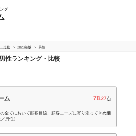
ング
ム
・比較
2020年版
男性
の男性ランキング・比較
78
ーム
.27
点
工の全てにおいて顧客目線、顧客ニーズに寄り添ってきめ細
上／男性）