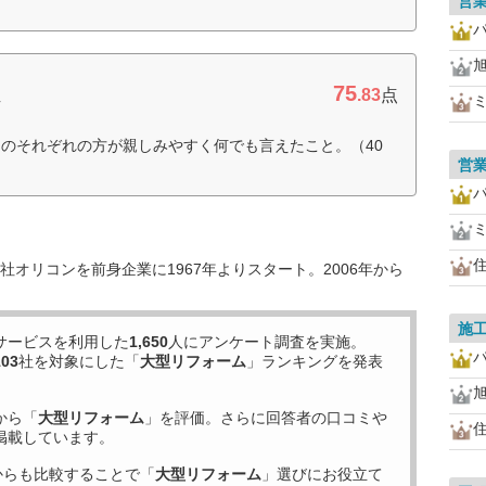
営
75
ム
.83
点
のそれぞれの方が親しみやすく何でも言えたこと。（40
営
オリコンを前身企業に1967年よりスタート。2006年から
施
サービスを利用した
1,650
人にアンケート調査を実施。
103
社を対象にした「
大型リフォーム
」ランキングを発表
から「
大型リフォーム
」を評価。さらに回答者の口コミや
掲載しています。
からも比較することで「
大型リフォーム
」選びにお役立て