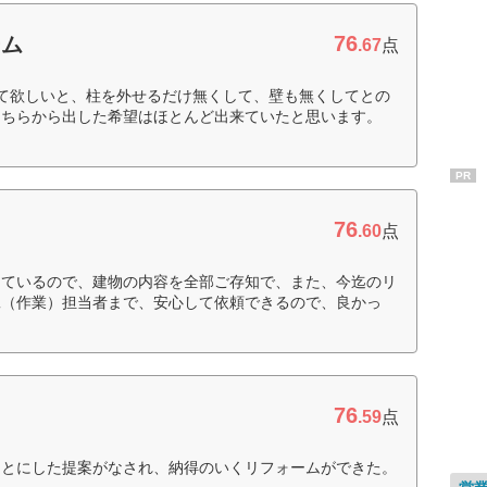
76
ーム
.67
点
て欲しいと、柱を外せるだけ無くして、壁も無くしてとの
こちらから出した希望はほとんど出来ていたと思います。
PR
76
.60
点
しているので、建物の内容を全部ご存知で、また、今迄のリ
工（作業）担当者まで、安心して依頼できるので、良かっ
76
ク
.59
点
もとにした提案がなされ、納得のいくリフォームができた。