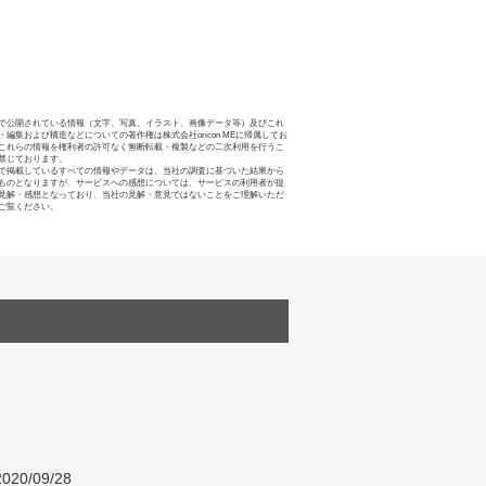
で公開されている情報（文字、写真、イラスト、画像データ等）及びこれ
・編集および構造などについての著作権は株式会社oricon MEに帰属してお
これらの情報を権利者の許可なく無断転載・複製などの二次利用を行うこ
禁じております。
で掲載しているすべての情報やデータは、当社の調査に基づいた結果から
ものとなりますが、サービスへの感想については、サービスの利用者が提
見解・感想となっており、当社の見解・意見ではないことをご理解いただ
ご覧ください。
020/09/28