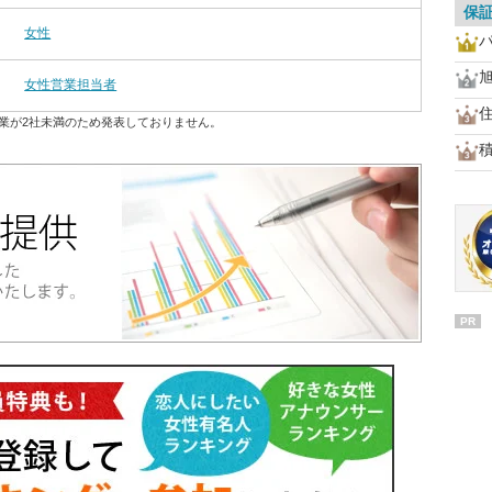
保
女性
女性営業担当者
業が2社未満のため発表しておりません。
PR