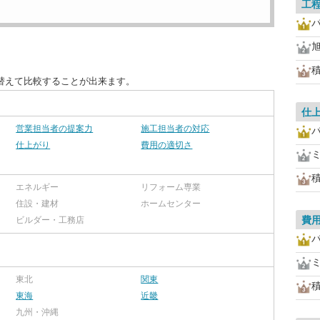
工
替えて比較することが出来ます。
仕
営業担当者の提案力
施工担当者の対応
仕上がり
費用の適切さ
エネルギー
リフォーム専業
住設・建材
ホームセンター
費
ビルダー・工務店
東北
関東
東海
近畿
九州・沖縄