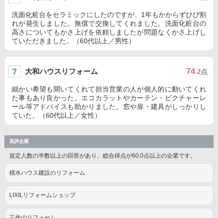
洗面化粧台をセラミックにしたのですが、1年もかからずひび割
れが発生しました。無償で交換してくれました。洗面化粧台の
高さについてもかさ上げを依頼しましたが問題なくかさ上げし
ていただきました。（60代以上／男性）
大和ハウスリフォーム
74
.2
点
細かい希望も聞いてくれて担当営業の人が個人的に動いてくれ
た事もあり良かった。エコカラットやカーテン・ピクチャーレ
ール等アドバイスも助かりました。窓や扉・建具がしっかりし
ていた。（60代以上／女性）
高評企業
規定人数の半数以上の回答があり、総合得点が60.0点以上の企業です。
積水ハウス建設のリフォーム
LIXILリフォームショップ
三井のリフォーム