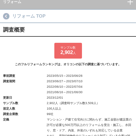
リフォーム
リフォーム TOP
調査概要
サンプル数
2,902
人
このフルリフォームランキングは、オリコンの以下の調査に基づいています。
事前調査
2023/05/15～2023/06/26
調査期間
2023/06/27～2023/07/10
2022/06/10～2022/07/04
2021/06/16～2021/06/30
更新日
2023/12/01
サンプル数
2,902人（調査時サンプル数3,509人）
規定人数
100人以上
調査企業数
99社
定義
マンション・戸建て住宅向けに関わらず、施工金額が建設業の
許可が必要な500万円以上のリフォームを受注・施工し、水回
り、窓・ドア、内装、外装のいずれも対応している企業
ただし、原則OB物件のリフォームのみ対応している企業は対