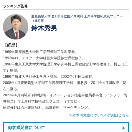
ランキング監修
慶應義塾大学理工学部教授／内閣府 上席科学技術政策フェロー
（非常勤）
鈴木秀男
【経歴】
1989年慶應義塾大学理工学部管理工学科卒業。
1992年ロチェスター大学経営大学院修士課程修了。
1996年東京工業大学大学院理工学研究科博士課程経営工学専攻修了。博士（工
学）取得。
1996年筑波大学社会工学系・講師。2002年6月同助教授。
2008年4月慶應義塾大学理工学部管理工学科・准教授。2011年4月同教授、現
在に至る。
2023年4月内閣府 科学技術・イノベーション推進事務局参事官（インフラ・防
災担当）付上席科学技術政策フェロー（非常勤）
研究分野は応用統計解析、品質管理、マーケティング。
≫鈴木研究室についての詳細はこちら
顧客満足度について