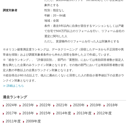
象外とする
調査対象者
性別：指定なし
年齢：20～84歳
地域：全国
条件：過去5年以内に自身が居住するマンションもしくは戸建
て住宅で500万円以上のリフォームを行い、リフォーム会社の
選定に関与した人
ただし、賃貸物件のリフォームを行った人は対象外とする
※オリコン顧客満足度ランキングは、データクリーニング（回収したデータから不正回答や異
常値を排除）および調査対象者条件から外れた回答を除外した上で作成しています。
※「総合ランキング」、「評価項目別」、部門の「業態別」においては有効回答者数が規定人
数を満たした企業のみランクイン対象となります。その他の部門においては有効回答者数が規
定人数の半数以上の企業がランクイン対象となります。
※総合得点が60.0点以上で、他人に薦めたくないと回答した人の割合が基準値以下の企業がラ
ンクイン対象となります。
≫ 詳細はこちら
過去ランキング
2024年
2023年
2022年
2021年
2020年
2019年
2018年
2017年
2016年
2015年
2014年度
2013年度
2012年度
2011年度
2009年度