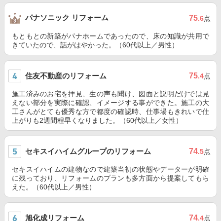
パナソニック リフォーム
75
.6
点
もともとの新築がパナホームであったので、床の知識が共用で
きていたので、話がはやかった。（60代以上／男性）
住友不動産のリフォーム
75
.4
点
施工済みのお宅を拝見、生の声も聞け、図面と説明だけでは見
えない部分を実際に確認、イメージする事ができた。施工の大
工さんがとても優秀な方で都度の確認時、仕事場もきれいで仕
上がりも2週間程早くなりました。（60代以上／女性）
セキスイハイムグループのリフォーム
74
.5
点
セキスイハイムの建物なので建築当初の状態やデーターが明確
に残っており、リフォームのプランも多方面から提案してもら
えた。（60代以上／男性）
旭化成リフォーム
74
.4
点