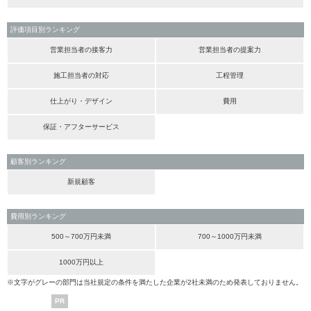
評価項目別ランキング
営業担当者の接客力
営業担当者の提案力
施工担当者の対応
工程管理
仕上がり・デザイン
費用
保証・アフターサービス
顧客別ランキング
新規顧客
費用別ランキング
500～700万円未満
700～1000万円未満
1000万円以上
※文字がグレーの部門は当社規定の条件を満たした企業が2社未満のため発表しておりません。
PR