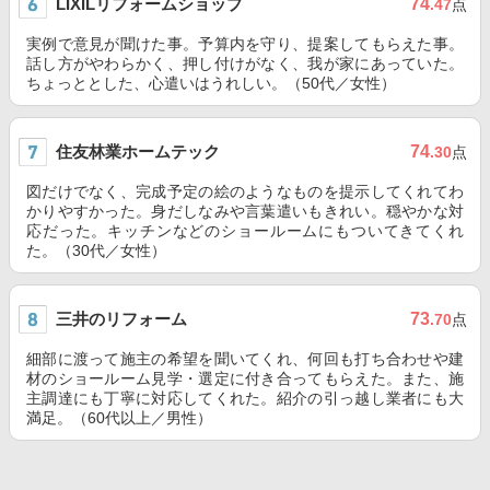
LIXILリフォームショップ
74
.47
点
実例で意見が聞けた事。予算内を守り、提案してもらえた事。
話し方がやわらかく、押し付けがなく、我が家にあっていた。
ちょっととした、心遣いはうれしい。（50代／女性）
住友林業ホームテック
74
.30
点
図だけでなく、完成予定の絵のようなものを提示してくれてわ
かりやすかった。身だしなみや言葉遣いもきれい。穏やかな対
応だった。キッチンなどのショールームにもついてきてくれ
た。（30代／女性）
三井のリフォーム
73
.70
点
細部に渡って施主の希望を聞いてくれ、何回も打ち合わせや建
材のショールーム見学・選定に付き合ってもらえた。また、施
主調達にも丁寧に対応してくれた。紹介の引っ越し業者にも大
満足。（60代以上／男性）