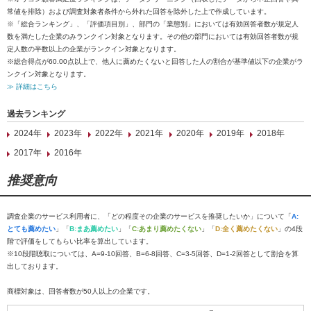
常値を排除）および調査対象者条件から外れた回答を除外した上で作成しています。
※「総合ランキング」、「評価項目別」、部門の「業態別」においては有効回答者数が規定人
数を満たした企業のみランクイン対象となります。その他の部門においては有効回答者数が規
定人数の半数以上の企業がランクイン対象となります。
※総合得点が60.00点以上で、他人に薦めたくないと回答した人の割合が基準値以下の企業がラ
ンクイン対象となります。
≫ 詳細はこちら
過去ランキング
2024年
2023年
2022年
2021年
2020年
2019年
2018年
2017年
2016年
推奨意向
調査企業のサービス利用者に、「どの程度その企業のサービスを推奨したいか」について「
A:
とても薦めたい
」「
B:まあ薦めたい
」「
C:あまり薦めたくない
」「
D:全く薦めたくない
」の4段
階で評価をしてもらい比率を算出しています。
※10段階聴取については、A=9-10回答、B=6-8回答、C=3-5回答、D=1-2回答として割合を算
出しております。
商標対象は、回答者数が50人以上の企業です。