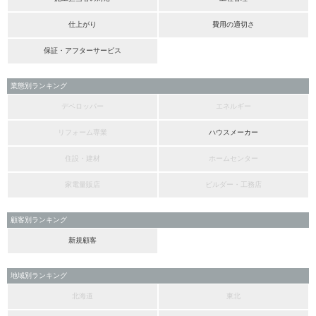
仕上がり
費用の適切さ
保証・アフターサービス
業態別ランキング
デベロッパー
エネルギー
リフォーム専業
ハウスメーカー
住設・建材
ホームセンター
家電量販店
ビルダー・工務店
顧客別ランキング
新規顧客
地域別ランキング
北海道
東北