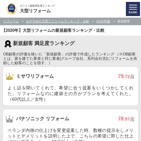
オリコン顧客満足度ランキング
大型リフォーム
リフォーム
おすすめの大型リフォームランキング・比較
2020年版
新規顧客
【2020年】大型リフォームの新規顧客ランキング・比較
新規顧客 満足度ランキング
OB顧客の評価を除いた「新規顧客」の評価で作成したランキング （※OB顧客
とは、家を建てた業者と同じ業者[グループ会社、系列会社含]にリフォームを依
頼した顧客のことを指す。）
ミサワリフォーム
79
.72
点
よく話を聞いてくれて、希望に合う提案をいくつかしてくれ
た。リフォームなのに建築士の方がプランを考えてくれた。
（60代以上／女性）
パナソニック リフォーム
78
.97
点
ベランダ内側の仕上げを変更提案した時、数種の提示をしメリ
ットとデメリットを説明した上で、こちらの希望に即した仕上