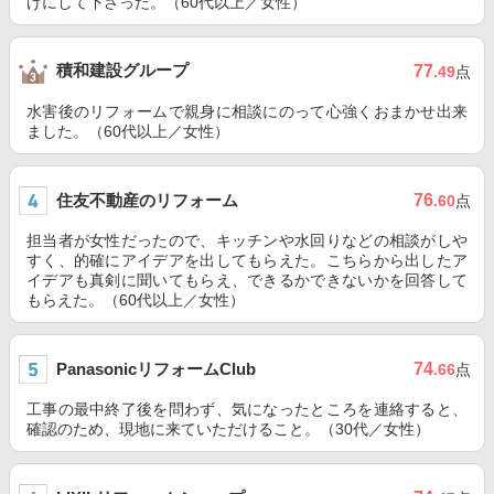
げにして下さった。（60代以上／女性）
積和建設グループ
77
.49
点
水害後のリフォームで親身に相談にのって心強くおまかせ出来
ました。（60代以上／女性）
住友不動産のリフォーム
76
.60
点
担当者が女性だったので、キッチンや水回りなどの相談がしや
すく、的確にアイデアを出してもらえた。こちらから出したア
イデアも真剣に聞いてもらえ、できるかできないかを回答して
もらえた。（60代以上／女性）
PanasonicリフォームClub
74
.66
点
工事の最中終了後を問わず、気になったところを連絡すると、
確認のため、現地に来ていただけること。（30代／女性）