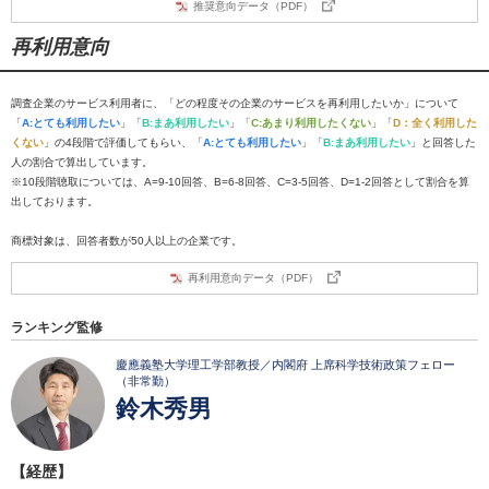
推奨意向データ（PDF）
再利用意向
調査企業のサービス利用者に、「どの程度その企業のサービスを再利用したいか」について
「
A:とても利用したい
」「
B:まあ利用したい
」「
C:あまり利用したくない
」「
D：全く利用した
くない
」の4段階で評価してもらい、「
A:とても利用したい
」「
B:まあ利用したい
」と回答した
人の割合で算出しています。
※10段階聴取については、A=9-10回答、B=6-8回答、C=3-5回答、D=1-2回答として割合を算
出しております。
商標対象は、回答者数が50人以上の企業です。
再利用意向データ（PDF）
ランキング監修
慶應義塾大学理工学部教授／内閣府 上席科学技術政策フェロー
（非常勤）
鈴木秀男
【経歴】