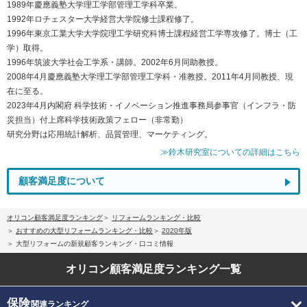
1989年慶應義塾大学理工学部管理工学科卒業。
1992年ロチェスター大学経営大学院修士課程修了。
1996年東京工業大学大学院理工学研究科博士課程経営工学専攻修了。博士（工
学）取得。
1996年筑波大学社会工学系・講師。2002年6月同助教授。
2008年4月慶應義塾大学理工学部管理工学科・准教授。2011年4月同教授、現
在に至る。
2023年4月内閣府 科学技術・イノベーション推進事務局参事官（インフラ・防
災担当）付上席科学技術政策フェロー（非常勤）
研究分野は応用統計解析、品質管理、マーケティング。
≫鈴木研究室についての詳細はこちら
顧客満足度について
オリコン顧客満足度ランキング
リフォームランキング・比較
おすすめの大型リフォームランキング・比較
2020年版
大型リフォームの新規顧客ランキング・口コミ情報
オリコン顧客満足度
ランキング一覧
保険
関連ランキング