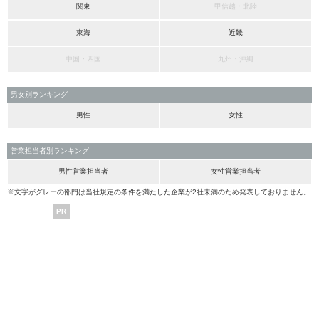
関東
甲信越・北陸
東海
近畿
中国・四国
九州・沖縄
男女別ランキング
男性
女性
営業担当者別ランキング
男性営業担当者
女性営業担当者
※文字がグレーの部門は当社規定の条件を満たした企業が2社未満のため発表しておりません。
PR