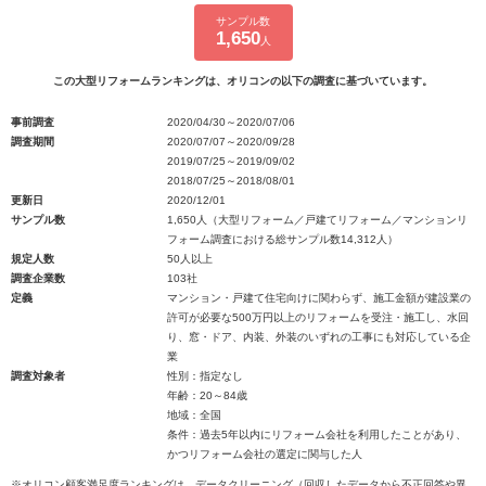
サンプル数
1,650
人
この大型リフォームランキングは、オリコンの以下の調査に基づいています。
事前調査
2020/04/30～2020/07/06
調査期間
2020/07/07～2020/09/28
2019/07/25～2019/09/02
2018/07/25～2018/08/01
更新日
2020/12/01
サンプル数
1,650人（大型リフォーム／戸建てリフォーム／マンションリ
フォーム調査における総サンプル数14,312人）
規定人数
50人以上
調査企業数
103社
定義
マンション・戸建て住宅向けに関わらず、施工金額が建設業の
許可が必要な500万円以上のリフォームを受注・施工し、水回
り、窓・ドア、内装、外装のいずれの工事にも対応している企
業
調査対象者
性別：指定なし
年齢：20～84歳
地域：全国
条件：過去5年以内にリフォーム会社を利用したことがあり、
かつリフォーム会社の選定に関与した人
※オリコン顧客満足度ランキングは、データクリーニング（回収したデータから不正回答や異