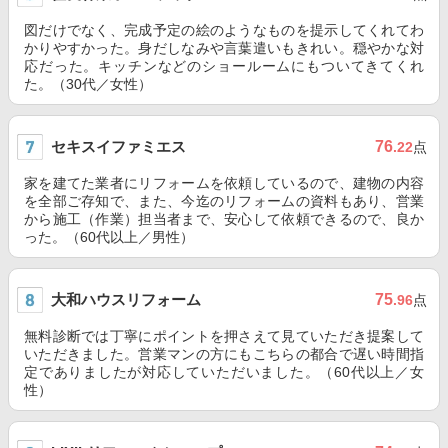
図だけでなく、完成予定の絵のようなものを提示してくれてわ
かりやすかった。身だしなみや言葉遣いもきれい。穏やかな対
応だった。キッチンなどのショールームにもついてきてくれ
た。（30代／女性）
セキスイファミエス
76
.22
点
家を建てた業者にリフォームを依頼しているので、建物の内容
を全部ご存知で、また、今迄のリフォームの資料もあり、営業
から施工（作業）担当者まで、安心して依頼できるので、良か
った。（60代以上／男性）
大和ハウスリフォーム
75
.96
点
無料診断では丁寧にポイントを押さえて見ていただき提案して
いただきました。営業マンの方にもこちらの都合で遅い時間指
定でありましたが対応していただいました。（60代以上／女
性）