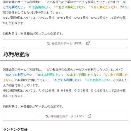
調査企業のサービス利用者に、「どの程度その企業のサービスを推奨したいか」について「
A:
とても薦めたい
」「
B:まあ薦めたい
」「
C:あまり薦めたくない
」「
D:全く薦めたくない
」の4段
階で評価をしてもらい比率を算出しています。
※10段階聴取については、A=9-10回答、B=6-8回答、C=3-5回答、D=1-2回答として割合を算
出しております。
商標対象は、回答者数が50人以上の企業です。
推奨意向データ（PDF）
再利用意向
調査企業のサービス利用者に、「どの程度その企業のサービスを再利用したいか」について
「
A:とても利用したい
」「
B:まあ利用したい
」「
C:あまり利用したくない
」「
D：全く利用した
くない
」の4段階で評価してもらい、「
A:とても利用したい
」「
B:まあ利用したい
」と回答した
人の割合で算出しています。
※10段階聴取については、A=9-10回答、B=6-8回答、C=3-5回答、D=1-2回答として割合を算
出しております。
商標対象は、回答者数が50人以上の企業です。
再利用意向データ（PDF）
ランキング監修