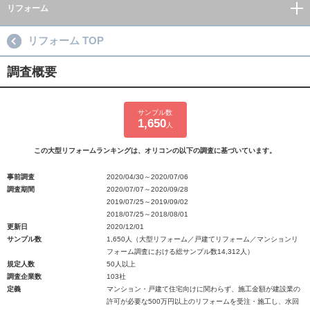
リフォーム
リフォーム TOP
調査概要
サンプル数
1,650
人
この大型リフォームランキングは、オリコンの以下の調査に基づいています。
事前調査
2020/04/30～2020/07/06
調査期間
2020/07/07～2020/09/28
2019/07/25～2019/09/02
2018/07/25～2018/08/01
更新日
2020/12/01
サンプル数
1,650人（大型リフォーム／戸建てリフォーム／マンションリ
フォーム調査における総サンプル数14,312人）
規定人数
50人以上
調査企業数
103社
定義
マンション・戸建て住宅向けに関わらず、施工金額が建設業の
許可が必要な500万円以上のリフォームを受注・施工し、水回