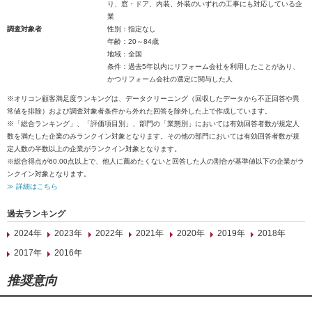
り、窓・ドア、内装、外装のいずれの工事にも対応している企
業
調査対象者
性別：指定なし
年齢：20～84歳
地域：全国
条件：過去5年以内にリフォーム会社を利用したことがあり、
かつリフォーム会社の選定に関与した人
※オリコン顧客満足度ランキングは、データクリーニング（回収したデータから不正回答や異
常値を排除）および調査対象者条件から外れた回答を除外した上で作成しています。
※「総合ランキング」、「評価項目別」、部門の「業態別」においては有効回答者数が規定人
数を満たした企業のみランクイン対象となります。その他の部門においては有効回答者数が規
定人数の半数以上の企業がランクイン対象となります。
※総合得点が60.00点以上で、他人に薦めたくないと回答した人の割合が基準値以下の企業がラ
ンクイン対象となります。
≫ 詳細はこちら
過去ランキング
2024年
2023年
2022年
2021年
2020年
2019年
2018年
2017年
2016年
推奨意向