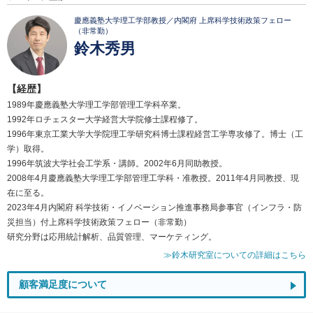
慶應義塾大学理工学部教授／内閣府 上席科学技術政策フェロー
（非常勤）
鈴木秀男
【経歴】
1989年慶應義塾大学理工学部管理工学科卒業。
1992年ロチェスター大学経営大学院修士課程修了。
1996年東京工業大学大学院理工学研究科博士課程経営工学専攻修了。博士（工
学）取得。
1996年筑波大学社会工学系・講師。2002年6月同助教授。
2008年4月慶應義塾大学理工学部管理工学科・准教授。2011年4月同教授、現
在に至る。
2023年4月内閣府 科学技術・イノベーション推進事務局参事官（インフラ・防
災担当）付上席科学技術政策フェロー（非常勤）
研究分野は応用統計解析、品質管理、マーケティング。
≫鈴木研究室についての詳細はこちら
顧客満足度について