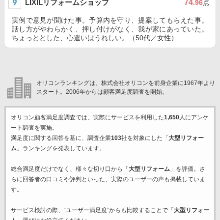
LIXILリフォームショップ
74
.96
点
実例で意見が聞けた事。予算内を守り、提案してもらえた事。
話し方がやわらかく、押し付けがなく、我が家にあっていた。
ちょっととした、心遣いはうれしい。（50代／女性）
オリコンランキングは、株式会社オリコンを前身企業に1967年より
スタート。2006年からは顧客満足度調査を開始。
オリコン顧客満足度調査では、実際にサービスを利用した
1,650
人にアンケ
ート調査を実施。
満足度に関する回答を基に、調査企業
103
社を対象にした「
大型リフォー
ム
」ランキングを発表しています。
総合満足度だけでなく、様々な切り口から「
大型リフォーム
」を評価。さ
らに回答者の口コミや評判といった、実際のユーザーの声も掲載していま
す。
サービス検討の際、“ユーザー満足度”からも比較することで「
大型リフォー