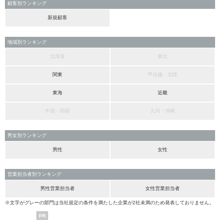
顧客別ランキング
新規顧客
地域別ランキング
北海道
東北
関東
甲信越・北陸
東海
近畿
中国・四国
九州・沖縄
男女別ランキング
男性
女性
営業担当者別ランキング
男性営業担当者
女性営業担当者
※文字がグレーの部門は当社規定の条件を満たした企業が2社未満のため発表しておりません。
PR