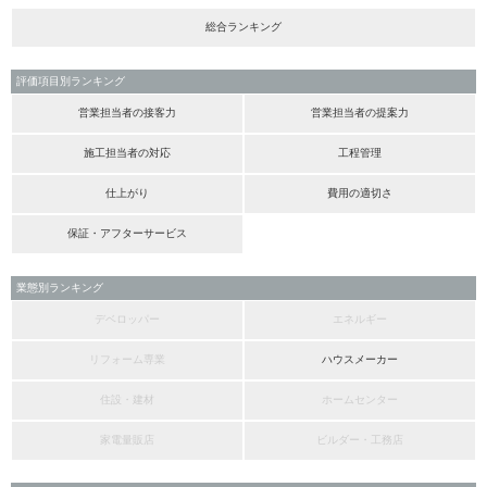
総合ランキング
評価項目別ランキング
営業担当者の接客力
営業担当者の提案力
施工担当者の対応
工程管理
仕上がり
費用の適切さ
保証・アフターサービス
業態別ランキング
デベロッパー
エネルギー
リフォーム専業
ハウスメーカー
住設・建材
ホームセンター
家電量販店
ビルダー・工務店