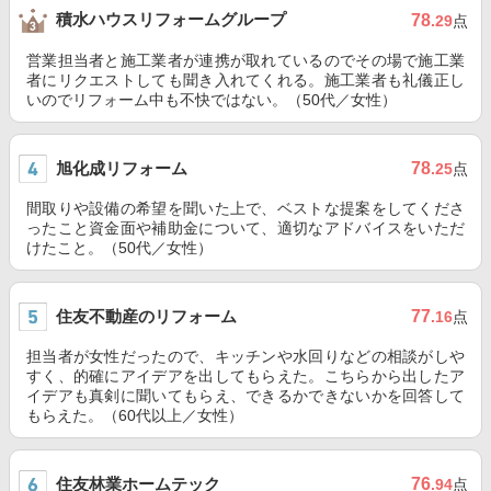
積水ハウスリフォームグループ
78
.29
点
営業担当者と施工業者が連携が取れているのでその場で施工業
者にリクエストしても聞き入れてくれる。施工業者も礼儀正し
いのでリフォーム中も不快ではない。（50代／女性）
旭化成リフォーム
78
.25
点
間取りや設備の希望を聞いた上で、ベストな提案をしてくださ
ったこと資金面や補助金について、適切なアドバイスをいただ
けたこと。（50代／女性）
住友不動産のリフォーム
77
.16
点
担当者が女性だったので、キッチンや水回りなどの相談がしや
すく、的確にアイデアを出してもらえた。こちらから出したア
イデアも真剣に聞いてもらえ、できるかできないかを回答して
もらえた。（60代以上／女性）
住友林業ホームテック
76
.94
点