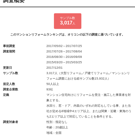
調査概要
サンプル数
3,017
人
このマンションリフォームランキングは、オリコンの以下の調査に基づいています。
事前調査
2017/05/02～2017/07/25
調査期間
2017/07/26～2017/08/04
2016/08/30～2016/09/09
2015/03/20～2015/03/25
更新日
2017/12/01
サンプル数
3,017人（大型リフォーム／戸建てリフォーム／マンションリ
フォーム調査における総サンプル数15,932人）
規定人数
50人以上
調査企業数
93社
定義
マンション住宅向けにリフォームを受注・施工した事業者を対
象とする。
水回り、窓・ドア、内装のいずれの対応もしている事、また当
社が定める8地域中4エリア以上、または関東・近畿・東海のう
ち2エリア以上で対応していることを条件とする。
調査対象者
性別：指定なし
年齢：20歳以上
地域：全国