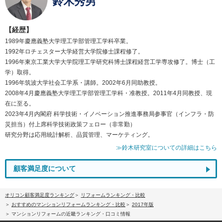
鈴木秀男
【経歴】
1989年慶應義塾大学理工学部管理工学科卒業。
1992年ロチェスター大学経営大学院修士課程修了。
1996年東京工業大学大学院理工学研究科博士課程経営工学専攻修了。博士（工
学）取得。
1996年筑波大学社会工学系・講師。2002年6月同助教授。
2008年4月慶應義塾大学理工学部管理工学科・准教授。2011年4月同教授、現
在に至る。
2023年4月内閣府 科学技術・イノベーション推進事務局参事官（インフラ・防
災担当）付上席科学技術政策フェロー（非常勤）
研究分野は応用統計解析、品質管理、マーケティング。
≫鈴木研究室についての詳細はこちら
顧客満足度について
オリコン顧客満足度ランキング
リフォームランキング・比較
おすすめのマンションリフォームランキング・比較
2017年版
マンションリフォームの近畿ランキング・口コミ情報