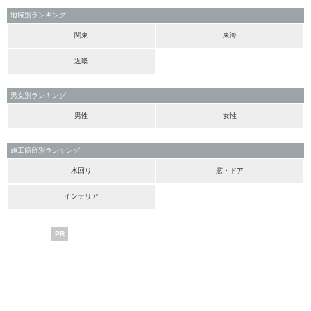
地域別ランキング
関東
東海
近畿
男女別ランキング
男性
女性
施工箇所別ランキング
水回り
窓・ドア
インテリア
PR