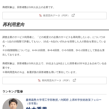
商標対象は、回答者数が100人以上の企業です。
推奨意向データ（PDF）
再利用意向
調査企業のサービス利用者に、「どの程度その企業のサービスを再利用したいか」について10
点～1点の10段階で評価してもらい、10点～6点のいずれかを回答した人の割合を算出していま
す。
※10段階聴取については、A=9-10回答、B=6-8回答、C=3-5回答、D=1-2回答として割合を算
出しております。
商標対象は、回答者数が100人以上で、10点または9点とした回答者が20％以上を占めている企
業です。
※再利用意向の％は、各選択肢の回答者数を用いて算出しています。
再利用意向データ（PDF）
ランキング監修
慶應義塾大学理工学部教授／内閣府 上席科学技術政策フェロー
（非常勤）