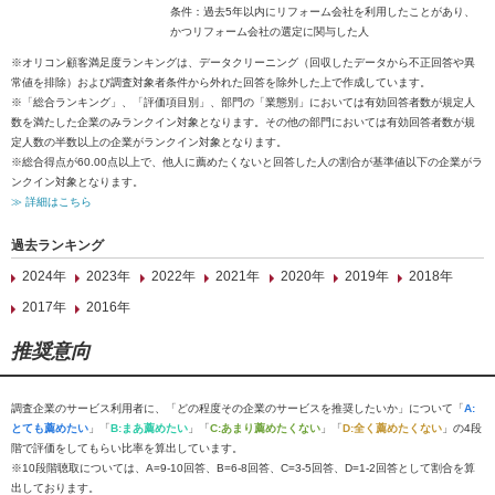
条件：過去5年以内にリフォーム会社を利用したことがあり、
かつリフォーム会社の選定に関与した人
※オリコン顧客満足度ランキングは、データクリーニング（回収したデータから不正回答や異
常値を排除）および調査対象者条件から外れた回答を除外した上で作成しています。
※「総合ランキング」、「評価項目別」、部門の「業態別」においては有効回答者数が規定人
数を満たした企業のみランクイン対象となります。その他の部門においては有効回答者数が規
定人数の半数以上の企業がランクイン対象となります。
※総合得点が60.00点以上で、他人に薦めたくないと回答した人の割合が基準値以下の企業がラ
ンクイン対象となります。
≫ 詳細はこちら
過去ランキング
2024年
2023年
2022年
2021年
2020年
2019年
2018年
2017年
2016年
推奨意向
調査企業のサービス利用者に、「どの程度その企業のサービスを推奨したいか」について「
A:
とても薦めたい
」「
B:まあ薦めたい
」「
C:あまり薦めたくない
」「
D:全く薦めたくない
」の4段
階で評価をしてもらい比率を算出しています。
※10段階聴取については、A=9-10回答、B=6-8回答、C=3-5回答、D=1-2回答として割合を算
出しております。