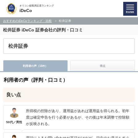
オリコン顧客満足度ランキング
iDeCo
おすすめのiDeCoランキング・比較
松井証券
松井証券
iDeCo 証券会社の評判・口コミ
松井証券
利用者の声（
18
）
得点
件
利用者の声（評判・口コミ）
良い点
所得税の控除があり、運用益があれば運用益を得られる。初年
度は確定申告を行う必要があるが、その後は年末調整で控除額
50代／男性
が反映される。