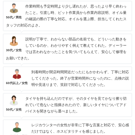
作業時間も予定時間より少し遅れたが、思ったより早く終わっ
たこと。引渡し時、ピット作業員から作業内容説明、オイル量
50代／男性
の確認の際の丁寧な対応。オイルを選ぶ際、担当してくれたス
タッフの対応のよさ。
説明が丁寧で、わからない部品の名前でも、どういった動きを
しているのか、わかりやすく例えて教えてくれた。ディーラー
30代／女性
では言われなかったことを気づいてもらえて、安心して修理を
お願いできた。
到着時間が閉店時間間近だったにもかかわらず、丁寧に対応
してくださった。終了が営業時間外になったのに、点検の説
60代以上／女性
明や見送りまで、笑顔で対応してくださった。
タイヤを持ち込んだのですが、そのタイヤを見てかなり擦り切
れていて危ないと指摘されたので、新しいタイヤについてアド
50代／女性
バイスを聞きながら選べました。
レジカウンターの女性が非常に丁寧な言葉と対応で、安心感
だけではなく、ホスピタリティを感じました。