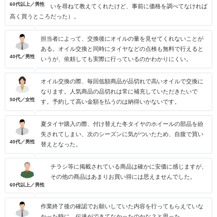
60代以上／男性
いを尋ねて教えてくれたけど、事前に価格を調べてなければ
高く買うところだった）。
担当者によって、交換後にオイルの量を見せてくれないことが
ある。オイル交換と同時にタイヤなどの点検も無料で行えると
40代／男性
いうが、依頼しても実際に行っているのかわかりにくい。
オイル交換の際、毎回低額商品が品切れで高いオイルで交換に
なります。人気商品の品切れは常に補充していただきたいで
50代／女性
す。予約して高い金額を払うのは納得いかないです。
夏タイヤ購入の際、付け替えた冬タイヤのホイールの部品を紛
失されてしまい、次のシーズンに気がついたため、自腹で買い
40代／男性
替えとなった。
チラシ等に掲載されている商品は確かに安価に感じますが、
その他の商品はあまりお買い得には思えませんでした。
60代以上／男性
作業終了後の確認でお願いしていた内容を行ってもらえていな
かった時に、伝達ができてなかったのかな？と思った。