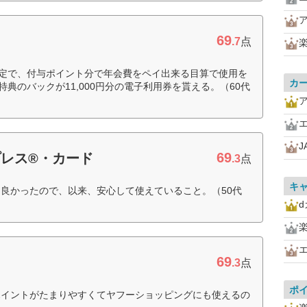
69
.7
点
予定で、付与ポイント分で年会費をペイ出来る目算で使用を
カ
特典のバックが11,000円分の電子利用券を貰える。（60代
J
69
レス®・カード
.3
点
キ
良かったので、以来、安心して使えていること。（50代
69
.3
点
ポ
ポイントがたまりやすくてヤフーショッピングにも使えるの