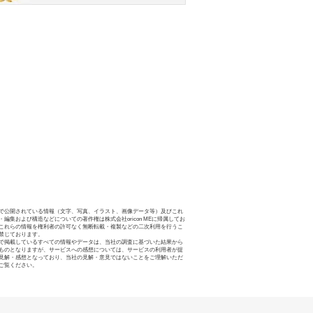
で公開されている情報（文字、写真、イラスト、画像データ等）及びこれ
・編集および構造などについての著作権は株式会社oricon MEに帰属してお
これらの情報を権利者の許可なく無断転載・複製などの二次利用を行うこ
禁じております。
で掲載しているすべての情報やデータは、当社の調査に基づいた結果から
ものとなりますが、サービスへの感想については、サービスの利用者が提
見解・感想となっており、当社の見解・意見ではないことをご理解いただ
ご覧ください。