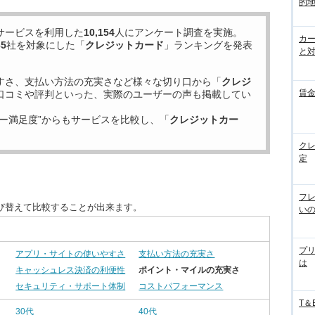
的
サービスを利用した
10,154
人にアンケート調査を実施。
カ
65
社を対象にした「
クレジットカード
」ランキングを発表
と
すさ、支払い方法の充実さなど様々な切り口から「
クレジ
賃
口コミや評判といった、実際のユーザーの声も掲載してい
ー満足度”からもサービスを比較し、「
クレジットカー
ク
定
フ
び替えて比較することが出来ます。
い
プ
アプリ・サイトの使いやすさ
支払い方法の充実さ
は
キャッシュレス決済の利便性
ポイント・マイルの充実さ
セキュリティ・サポート体制
コストパフォーマンス
T＆
30代
40代