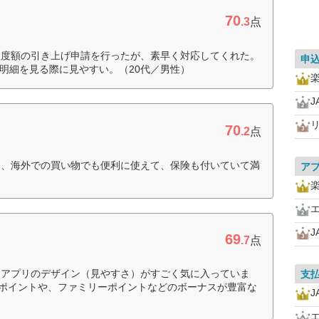
70
.3
点
限度額の引き上げ申請を行ったが、素早く対応してくれた。
申
で明細を見る際に見やすい。（20代／男性）
J
70
.2
点
た、海外での買い物でも便利に使えて、保険も付いていて満
ア
J
69
.7
点
、アプリのデザイン（見やすさ）がすごく気に入っていま
支
スポイントや、ファミリーポイントなどのボーナスが豊富な
J