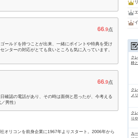
66
.9
点
てゴールドを持つことが出来、一緒にポイントや特典を受け
ルセンターの対応がとても良いところも気に入っています。
ク
枠と
66
.9
点
ク
メ
翌日確認の電話があり、その時は面倒と思ったが、今考える
代／男性）
ク
りや
オリコンを前身企業に1967年よりスタート。2006年から
カ