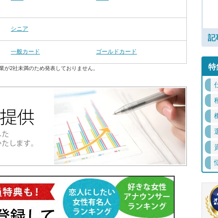
シニア
記
一般カード
ゴールドカード
特
業が2社未満のため発表しておりません。