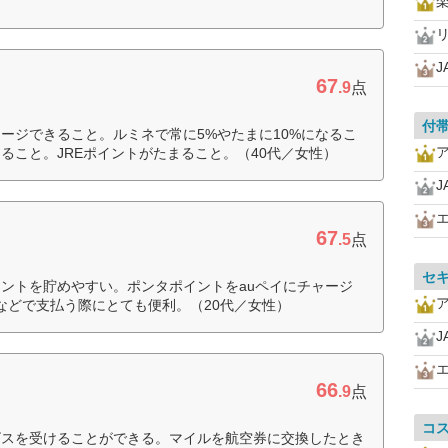
）
J
67
.9
点
付
ージできること。ルミネで常に5%やたまに10%になるこ
ること。JREポイントがたまること。（40代／女性）
J
67
.5
点
セ
ントを貯めやすい。ポンタポイントをauペイにチャージ
などで支払う際にとても便利。（20代／女性）
J
66
.9
点
コ
ビスを受けることができる。マイルを航空券に交換したとき