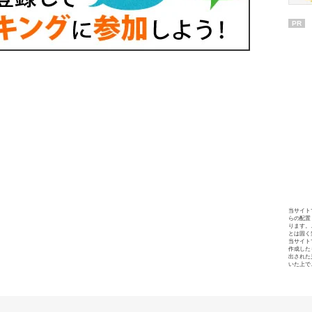
PR
当サイト
らの配置
ります。
とは固く
当サイト
作成した
出された
いた上で