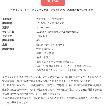
10,154
人
このクレジットカードランキングは、オリコンの以下の調査に基づいています。
事前調査
2022/08/16～2022/09/16
調査期間
2022/09/20～2022/09/30
更新日
2023/02/01
サンプル数
10,154人（調査時サンプル数10,918人）
規定人数
100人以上
調査企業数
65社
定義
個人向けクレジットカード
調査対象者
性別：指定なし
年齢：18～79歳
地域：全国
条件：以下すべての条件を満たす人
1)1ヶ月に1回以上クレジットカードを利用している
2)自分名義のクレジットカードを利用している
※オリコン顧客満足度ランキングは、データクリーニング（回収したデータから不正回答や異
常値を排除）および調査対象者条件から外れた回答を除外した上で作成しています。
※「総合ランキング」、「評価項目別」、部門の「業態別」においては有効回答者数が規定人
数を満たした企業のみランクイン対象となります。その他の部門においては有効回答者数が規
定人数の半数以上の企業がランクイン対象となります。
※総合得点が60.0点以上で、他人に薦めたくないと回答した人の割合が基準値以下の企業がラ
ンクイン対象となります。