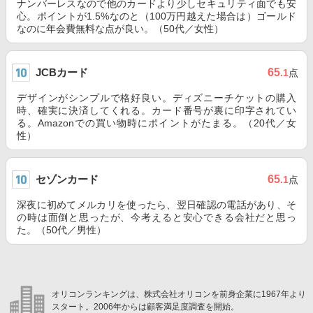
ナンバーレスなので他のカードより少しセキュリティ面でも安
心。ポイントが1.5%なのと（100万円越えた場合は）ゴールド
なのに年会費無料な点が良い。（50代／女性）
JCBカード
65
.1
点
デザインがシンプルで格好良い。ディズニーチケットの購入
時、確実に決済してくれる。カード番号が裏に印字されてい
る。Amazonでの買い物時にポイントがたまる。（20代／女
性）
セゾンカード
65
.1
点
深夜に初めてメルカリを使ったら、翌日確認の電話があり、そ
の時は面倒と思ったが、今考えると安心できる会社だと思っ
た。（50代／男性）
オリコンランキングは、株式会社オリコンを前身企業に1967年より
スタート。2006年からは顧客満足度調査を開始。