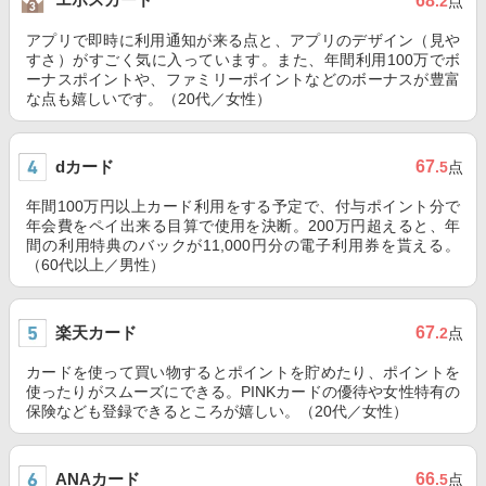
68
.2
点
アプリで即時に利用通知が来る点と、アプリのデザイン（見や
すさ）がすごく気に入っています。また、年間利用100万でボ
ーナスポイントや、ファミリーポイントなどのボーナスが豊富
な点も嬉しいです。（20代／女性）
dカード
67
.5
点
年間100万円以上カード利用をする予定で、付与ポイント分で
年会費をペイ出来る目算で使用を決断。200万円超えると、年
間の利用特典のバックが11,000円分の電子利用券を貰える。
（60代以上／男性）
楽天カード
67
.2
点
カードを使って買い物するとポイントを貯めたり、ポイントを
使ったりがスムーズにできる。PINKカードの優待や女性特有の
保険なども登録できるところが嬉しい。（20代／女性）
ANAカード
66
.5
点