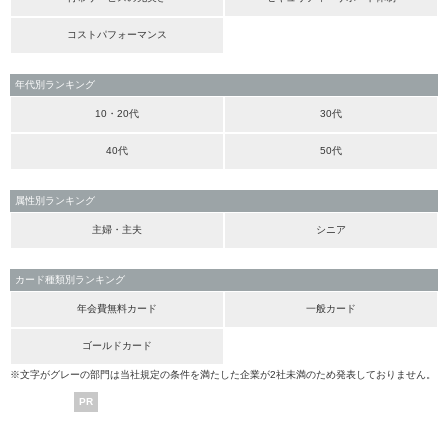
コストパフォーマンス
年代別ランキング
10・20代
30代
40代
50代
属性別ランキング
主婦・主夫
シニア
カード種類別ランキング
年会費無料カード
一般カード
ゴールドカード
※文字がグレーの部門は当社規定の条件を満たした企業が2社未満のため発表しておりません。
PR