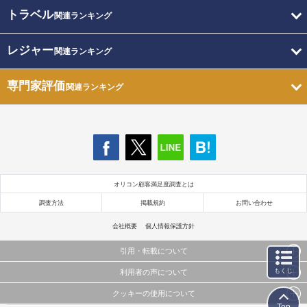
トラベル
関連ランキング
レジャー
関連ランキング
専門家評価
関連ランキング
オリコン顧客満足度調査とは
調査方法
掲載規約
お問い合わせ
会社概要
個人情報保護方針
引用・転載について
もくじ
利用者の声について
当サイトで公開されている情報（文字、写真、イラスト、画像データ等）及びこれらの配置・
編集および構造などについての著作権は株式会社oricon MEに帰属しております。
クッキーの使用について
当サイトに掲載している内容はすべてサービスの利用者が提出された見解・感想です。
これらの情報を権利者の許可なく無断転載・複製などの二次利用を行うことは固く禁じており