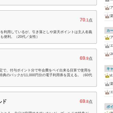
70
.1
点
カ
のを利用しているが、引き落としや楽天ポイントは主人名義
も便利。（20代／女性）
J
69
.9
点
キ
予定で、付与ポイント分で年会費をペイ出来る目算で使用を
特典のバックが11,000円分の電子利用券を貰える。（60代
69
ルド
.8
点
ポ