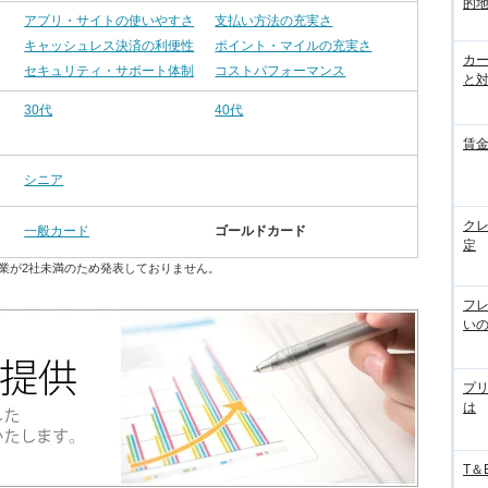
的
アプリ・サイトの使いやすさ
支払い方法の充実さ
キャッシュレス決済の利便性
ポイント・マイルの充実さ
カ
セキュリティ・サポート体制
コストパフォーマンス
と
30代
40代
賃
シニア
ク
一般カード
ゴールドカード
定
業が2社未満のため発表しておりません。
フ
い
プ
は
T＆