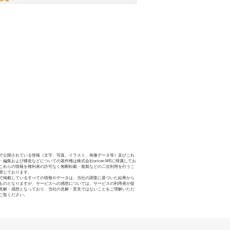
で公開されている情報（文字、写真、イラスト、画像データ等）及びこれ
・編集および構造などについての著作権は株式会社oricon MEに帰属してお
これらの情報を権利者の許可なく無断転載・複製などの二次利用を行うこ
禁じております。
で掲載しているすべての情報やデータは、当社の調査に基づいた結果から
ものとなりますが、サービスへの感想については、サービスの利用者が提
見解・感想となっており、当社の見解・意見ではないことをご理解いただ
ご覧ください。