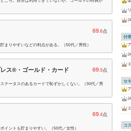
るところ。自分は利用できていないが、ゴールドの特典が
J
69
ド
.6
点
付
貯まりやすいなどの利点がある。（50代／男性）
J
69
レス®・ゴールド・カード
.5
点
セ
ステータスのあるカードで恥ずかしくない。（30代／男
J
69
.4
点
コ
ポイントも貯まりやすい。（50代／女性）