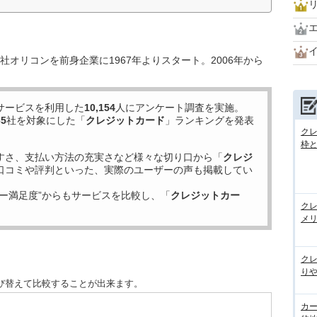
オリコンを前身企業に1967年よりスタート。2006年から
サービスを利用した
10,154
人にアンケート調査を実施。
65
社を対象にした「
クレジットカード
」ランキングを発表
ク
枠と
すさ、支払い方法の充実さなど様々な切り口から「
クレジ
口コミや評判といった、実際のユーザーの声も掲載してい
ー満足度”からもサービスを比較し、「
クレジットカー
ク
メ
ク
りや
び替えて比較することが出来ます。
カ