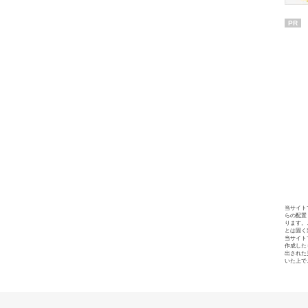
PR
当サイト
らの配置
ります。
とは固く
当サイト
作成した
出された
いた上で