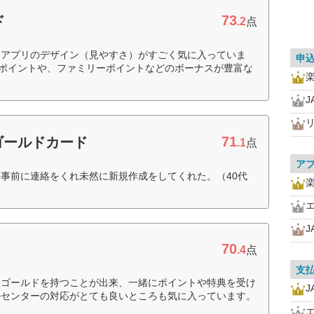
73
ド
.2
点
、アプリのデザイン（見やすさ）がすごく気に入っていま
申
スポイントや、ファミリーポイントなどのボーナスが豊富な
J
71
Aゴールドカード
.1
点
ア
事前に連絡をくれ未然に新規作成をしてくれた。（40代
J
70
ド
.4
点
支
てゴールドを持つことが出来、一緒にポイントや特典を受け
J
ルセンターの対応がとても良いところも気に入っています。