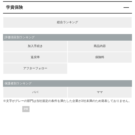
学資保険
総合ランキング
評価項目別ランキング
加入手続き
商品内容
返戻率
保険料
アフターフォロー
保護者別ランキング
パパ
ママ
※文字がグレーの部門は当社規定の条件を満たした企業が2社未満のため発表しておりません。
PR