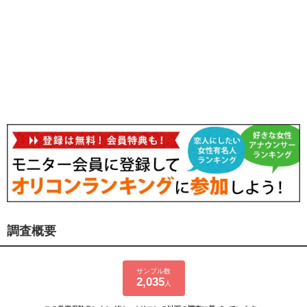
調査概要
サンプル数
2,035
人