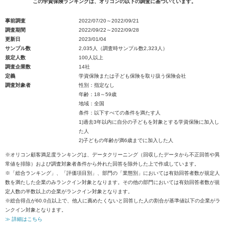
この学資保険ランキングは、オリコンの以下の調査に基づいています。
事前調査
2022/07/20～2022/09/21
調査期間
2022/09/22～2022/09/28
更新日
2023/01/04
サンプル数
2,035人（調査時サンプル数2,323人）
規定人数
100人以上
調査企業数
14社
定義
学資保険または子ども保険を取り扱う保険会社
調査対象者
性別：指定なし
年齢：18～59歳
地域：全国
条件：以下すべての条件を満たす人
1)過去3年以内に自分の子どもを対象とする学資保険に加入し
た人
2)子どもの年齢が満6歳までに加入した人
※オリコン顧客満足度ランキングは、データクリーニング（回収したデータから不正回答や異
常値を排除）および調査対象者条件から外れた回答を除外した上で作成しています。
※「総合ランキング」、「評価項目別」、部門の「業態別」においては有効回答者数が規定人
数を満たした企業のみランクイン対象となります。その他の部門においては有効回答者数が規
定人数の半数以上の企業がランクイン対象となります。
※総合得点が60.0点以上で、他人に薦めたくないと回答した人の割合が基準値以下の企業がラ
ンクイン対象となります。
≫ 詳細はこちら