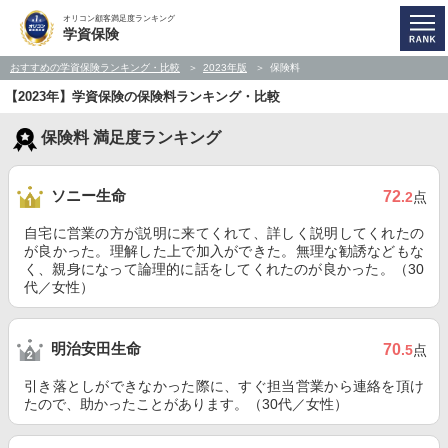
オリコン顧客満足度ランキング
学資保険
おすすめの学資保険ランキング・比較
2023年版
保険料
【2023年】学資保険の保険料ランキング・比較
保険料 満足度ランキング
ソニー生命
72
.2
点
自宅に営業の方が説明に来てくれて、詳しく説明してくれたの
が良かった。理解した上で加入ができた。無理な勧誘などもな
く、親身になって論理的に話をしてくれたのが良かった。（30
代／女性）
明治安田生命
70
.5
点
引き落としができなかった際に、すぐ担当営業から連絡を頂け
たので、助かったことがあります。（30代／女性）