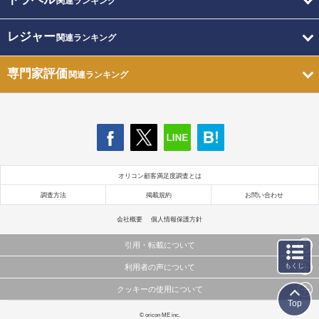
関連ランキング
レジャー
関連ランキング
専門家評価
関連ランキング
オリコン顧客満足度調査とは
調査方法
掲載規約
お問い合わせ
会社概要
個人情報保護方針
引用・転載について
もくじ
利用者の声について
当サイトで公開されている情報（文字、写真、イラスト、画像データ等）及びこれらの配置・
編集および構造などについての著作権は株式会社oricon MEに帰属しております。
クッキーの使用について
当サイトに掲載している内容はすべてサービスの利用者が提出された見解・感想です。
これらの情報を権利者の許可なく無断転載・複製などの二次利用を行うことは固く禁じており
Top
弊社が内容について正確性を含め一切保証するものではありません。
ます。
このサイトでは Cookie を使用して、ユーザーに合わせたコンテンツや広告の表示、ソーシャル
© oricon ME inc.
弊社の見解・ 意見ではないことをご理解いただいた上でご覧ください。