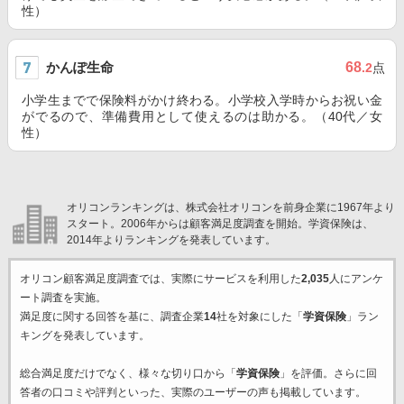
性）
かんぽ生命
68
.2
点
小学生までで保険料がかけ終わる。小学校入学時からお祝い金
がでるので、準備費用として使えるのは助かる。（40代／女
性）
オリコンランキングは、株式会社オリコンを前身企業に1967年より
スタート。2006年からは顧客満足度調査を開始。学資保険は、
2014年よりランキングを発表しています。
オリコン顧客満足度調査では、実際にサービスを利用した
2,035
人にアンケ
ート調査を実施。
満足度に関する回答を基に、調査企業
14
社を対象にした「
学資保険
」ラン
キングを発表しています。
総合満足度だけでなく、様々な切り口から「
学資保険
」を評価。さらに回
答者の口コミや評判といった、実際のユーザーの声も掲載しています。