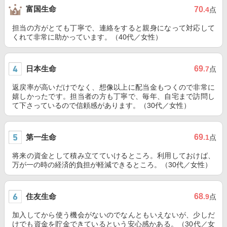
富国生命
70
.4
点
担当の方がとても丁寧で、連絡をすると親身になって対応して
くれて非常に助かっています。（40代／女性）
日本生命
69
.7
点
返戻率が高いだけでなく、想像以上に配当金もつくので非常に
嬉しかったです。担当者の方も丁寧で、毎年、自宅まで訪問し
て下さっているので信頼感があります。（30代／女性）
第一生命
69
.1
点
将来の資金として積み立てていけるところ。利用しておけば、
万が一の時の経済的負担が軽減できるところ。（30代／女性）
住友生命
68
.9
点
加入してから使う機会がないのでなんともいえないが、少しだ
けでも資金を貯金できているという安心感かある。（30代／女